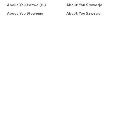
About You Łotwa (ru)
About You Słowacja
About You Słowenia
About You Szwecja
NIEMOWLĘTA
Nowości
Odzież
Buty
Akcesoria
Wyprzedaż
Więcej
DZIEWCZYNKI
Dzieci (92-140 cm)
Młodzież (140-176 cm)
CHŁOPCY
Dzieci (92-140 cm)
Młodzież (140-176 cm)
MARKI