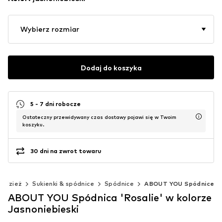
Wybierz rozmiar
Dodaj do koszyka
5 - 7 dni robocze
Ostateczny przewidywany czas dostawy pojawi się w Twoim
koszyku.
30 dni na zwrot towaru
Odzież
Sukienki & spódnice
Spódnice
ABOUT YOU Spódnice
ABOUT YOU Spódnica 'Rosalie' w kolorze
Jasnoniebieski