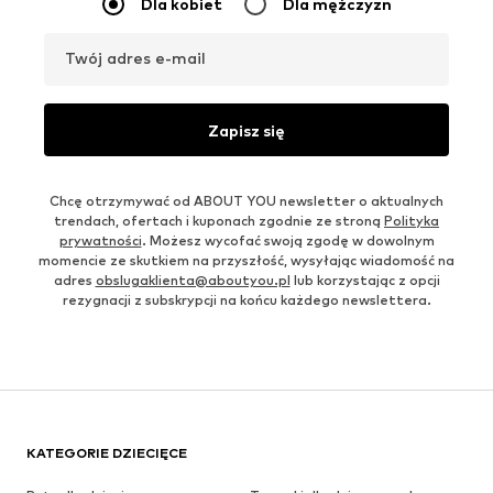
Dla kobiet
Dla mężczyzn
Twój adres e-mail
Zapisz się
Chcę otrzymywać od ABOUT YOU newsletter o aktualnych
trendach, ofertach i kuponach zgodnie ze stroną
Polityka
prywatności
. Możesz wycofać swoją zgodę w dowolnym
momencie ze skutkiem na przyszłość, wysyłając wiadomość na
adres
obslugaklienta@aboutyou.pl
lub korzystając z opcji
rezygnacji z subskrypcji na końcu każdego newslettera.
KATEGORIE DZIECIĘCE