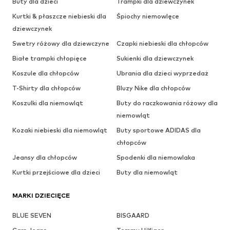
Buty dla dzieci
Trampki dla dziewczynek
Kurtki & płaszcze niebieski dla
Śpiochy niemowlęce
dziewczynek
Swetry różowy dla dziewczyne
Czapki niebieski dla chłopców
Białe trampki chłopięce
Sukienki dla dziewczynek
Koszule dla chłopców
Ubrania dla dzieci wyprzedaż
T-Shirty dla chłopców
Bluzy Nike dla chłopców
Koszulki dla niemowląt
Buty do raczkowania różowy dla
niemowląt
Kozaki niebieski dla niemowląt
Buty sportowe ADIDAS dla
chłopców
Jeansy dla chłopców
Spodenki dla niemowlaka
Kurtki przejściowe dla dzieci
Buty dla niemowląt
MARKI DZIECIĘCE
BLUE SEVEN
BISGAARD