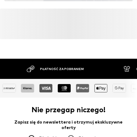
PŁATNOŚĆ ZA POBRANIEM
DUŻ
Nie przegap niczego!
Zapisz się do newslettera i otrzymuj ekskluzywne
oferty