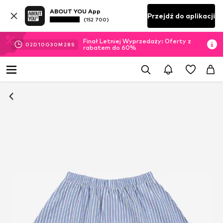
ABOUT YOU App
Przejdź do aplikacji
(152 700)
Finał Letniej Wyprzedaży: Oferty z
02
D
10
G
30
M
28
S
rabatem do 60%