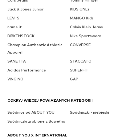
Cars Jeans
Tommy Hilfiger
Jack & Jones Junior
KIDS ONLY
LEVI'S
MANGO Kids
name it
Calvin Klein Jeans
BIRKENSTOCK
Nike Sportswear
Champion Authentic Athletic
CONVERSE
Apparel
SANETTA
STACCATO
Adidas Performance
SUPERFIT
VINGINO
GAP
ODKRYJ WIĘCEJ POWIĄZANYCH KATEGORII
Spódnice od ABOUT YOU
Spódniczki - niebieski
Spódniczki zrobione z Bawełna
ABOUT YOU X INTERNATIONAL