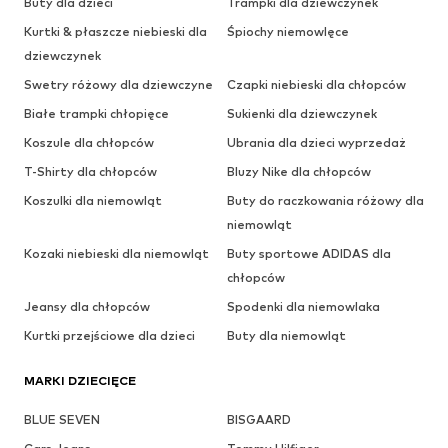
Buty dla dzieci
Trampki dla dziewczynek
Kurtki & płaszcze niebieski dla
Śpiochy niemowlęce
dziewczynek
Swetry różowy dla dziewczyne
Czapki niebieski dla chłopców
Białe trampki chłopięce
Sukienki dla dziewczynek
Koszule dla chłopców
Ubrania dla dzieci wyprzedaż
T-Shirty dla chłopców
Bluzy Nike dla chłopców
Koszulki dla niemowląt
Buty do raczkowania różowy dla
niemowląt
Kozaki niebieski dla niemowląt
Buty sportowe ADIDAS dla
chłopców
Jeansy dla chłopców
Spodenki dla niemowlaka
Kurtki przejściowe dla dzieci
Buty dla niemowląt
MARKI DZIECIĘCE
BLUE SEVEN
BISGAARD