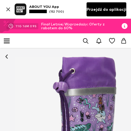
ABOUT YOU App
Przejdź do aplikacji
(152 700)
Finał Letniej Wyprzedaży: Oferty z
11
G
16
M
09
S
rabatem do 60%