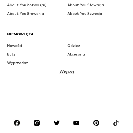
About You Łotwa (ru)
About You Słowacja
About You Słowenia
About You Szwecja
NIEMOWLĘTA
Nowości
Odzież
Buty
Akcesoria
Wyprzedaż
Więcej
DZIEWCZYNKI
Dzieci (92-140 cm)
Młodzież (140-176 cm)
CHŁOPCY
Dzieci (92-140 cm)
Młodzież (140-176 cm)
MARKI