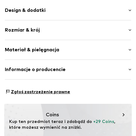
Design & dodatki
Zaokrąglony czubek
Rozmiar & krój
Profil podeszwy
Wzmocniona pięta
Wysokość obcasa: Płaski obcas (0-3 cm)
Wzór na całej powierzchni
Materiał & pielęgnacja
Elastyczna podeszwa
Antypoślizgowe
Materiał wierzchni: Guma
Informacje o producencie
Zapięcie typu sznurek
Podszewka i brandzel: Guma
Nr artykułu
BCK0205001000001
Alois Beck GmbH
Podeszwa: Guma
In den Lachen 6
Zgłoś zastrzeżenie prawne
74235 Erlenbach
DE
shop@beck.shoes
Coins
Kup ten przedmiot teraz i zdobądź do 
+29 Coins
, 
które możesz wymienić na zniżki.