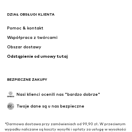
ADIDAS ORIGINALS
Nike Sportswear
Next
ADIDAS SPORTSWEAR
DZIAŁ OBSŁUGI KLIENTA
NIKE
ADIDAS PERFORMANCE
Pomoc & kontakt
Jordan
SUPERFIT
Współpraca z twórcami
Obszar dostawy
Odstąpienie od umowy tutaj
BEZPIECZNE ZAKUPY
Nasi klienci ocenili nas "bardzo dobrze"
Twoje dane są u nas bezpieczne
*Darmowa dostawa przy zamówieniach od 99,90 zł. W przeciwnym
wypadku naliczane są koszty wysyłki i opłaty za usługę w wysokości