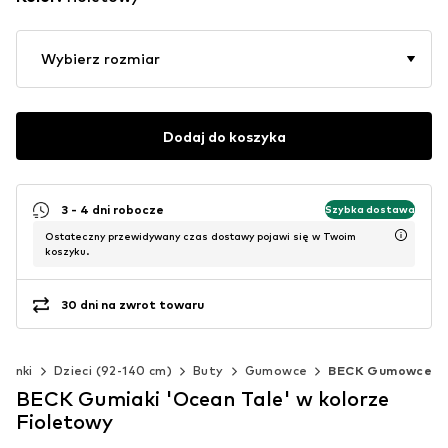
Wybierz rozmiar
Dodaj do koszyka
3 - 4 dni robocze
Szybka dostawa
Ostateczny przewidywany czas dostawy pojawi się w Twoim
koszyku.
30 dni na zwrot towaru
zynki
Dzieci (92-140 cm)
Buty
Gumowce
BECK Gumowce
BECK Gumiaki 'Ocean Tale' w kolorze
Fioletowy