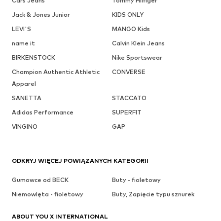
Cars Jeans
Tommy Hilfiger
Jack & Jones Junior
KIDS ONLY
LEVI'S
MANGO Kids
name it
Calvin Klein Jeans
BIRKENSTOCK
Nike Sportswear
Champion Authentic Athletic
CONVERSE
Apparel
SANETTA
STACCATO
Adidas Performance
SUPERFIT
VINGINO
GAP
ODKRYJ WIĘCEJ POWIĄZANYCH KATEGORII
Gumowce od BECK
Buty - fioletowy
Niemowlęta - fioletowy
Buty, Zapięcie typu sznurek
ABOUT YOU X INTERNATIONAL