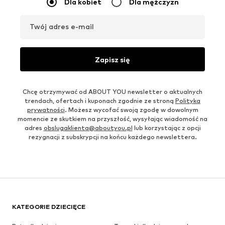
Dla kobiet
Dla mężczyzn
Twój adres e-mail
Zapisz się
Chcę otrzymywać od ABOUT YOU newsletter o aktualnych
trendach, ofertach i kuponach zgodnie ze stroną
Polityka
prywatności
. Możesz wycofać swoją zgodę w dowolnym
momencie ze skutkiem na przyszłość, wysyłając wiadomość na
adres
obslugaklienta@aboutyou.pl
lub korzystając z opcji
rezygnacji z subskrypcji na końcu każdego newslettera.
KATEGORIE DZIECIĘCE