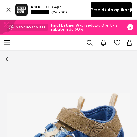
ABOUT YOU App
Przejdź do aplikacji
(152 700)
Finał Letniej Wyprzedaży: Oferty z
02
D
09
G
22
M
59
S
rabatem do 60%