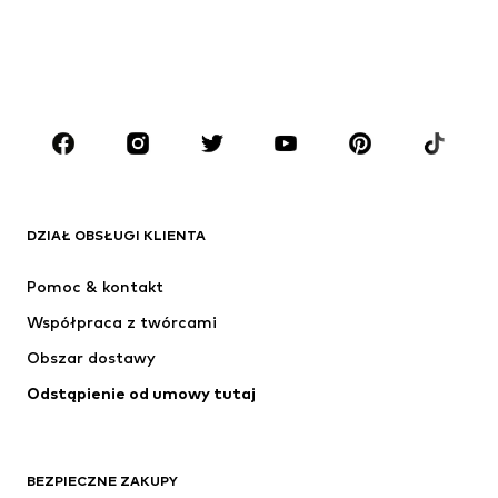
Dzieci (92-140 cm)
Młodzież (140-176 cm)
CHŁOPCY
Dzieci (92-140 cm)
Młodzież (140-176 cm)
MARKI
ADIDAS ORIGINALS
Nike Sportswear
Next
ADIDAS SPORTSWEAR
DZIAŁ OBSŁUGI KLIENTA
NIKE
ADIDAS PERFORMANCE
Pomoc & kontakt
NAME IT
SUPERFIT
Współpraca z twórcami
Obszar dostawy
Odstąpienie od umowy tutaj
BEZPIECZNE ZAKUPY