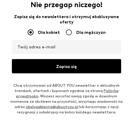
Nie przegap niczego!
Zapisz się do newslettera i otrzymuj ekskluzywne
oferty
Dla kobiet
Dla mężczyzn
Twój adres e-mail
Zapisz się
Chcę otrzymywać od ABOUT YOU newsletter o aktualnych
trendach, ofertach i kuponach zgodnie ze stroną
Polityka
prywatności
. Możesz wycofać swoją zgodę w dowolnym
momencie ze skutkiem na przyszłość, wysyłając wiadomość na
adres
obslugaklienta@aboutyou.pl
lub korzystając z opcji
rezygnacji z subskrypcji na końcu każdego newslettera.