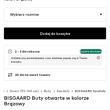
Wybierz rozmiar
Dodaj do koszyka
2 - 3 dni robocze
Szybka dostawa
Ostateczny przewidywany czas dostawy pojawi się w Twoim
koszyku.
30 dni na zwrot towaru
nki
Dzieci (92-140 cm)
Buty
Sandały
BISGAARD Sandały
BISGAARD Buty otwarte w kolorze
Brązowy