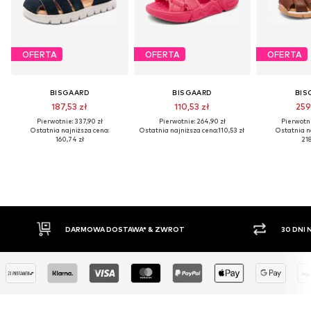
OFERTA
OFERTA
OFERTA
BISGAARD
BISGAARD
BIS
187,53 zł
110,53 zł
259
Pierwotnie: 337,90 zł
Pierwotnie: 264,90 zł
Pierwotni
Ostatnia najniższa cena:
Ostatnia najniższa cena:
110,53 zł
Ostatnia n
160,74 zł
218
DARMOWA DOSTAWA* & ZWROT
30 DNI 