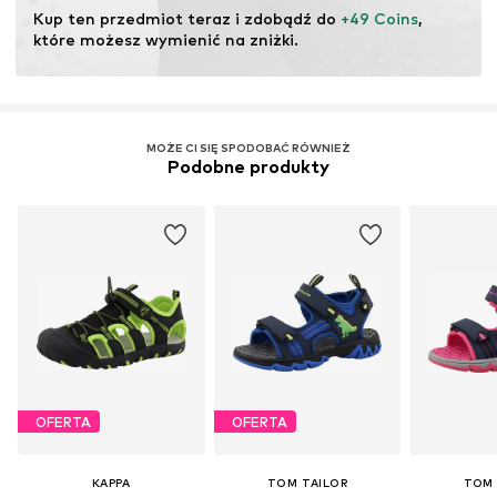
Kup ten przedmiot teraz i zdobądź do 
+49 Coins
, 
które możesz wymienić na zniżki.
MOŻE CI SIĘ SPODOBAĆ RÓWNIEŻ
Podobne produkty
OFERTA
OFERTA
KAPPA
TOM TAILOR
TOM 