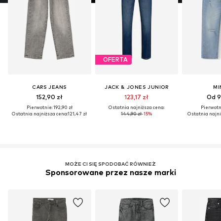
OFERTA
CARS JEANS
JACK & JONES JUNIOR
MI
152,90 zł
123,17 zł
Od 9
Pierwotnie: 192,90 zł
Ostatnia najniższa cena:
Pierwotni
Ostatnia najniższa cena:
121,47 zł
144,90 zł
-15%
Ostatnia najni
MOŻE CI SIĘ SPODOBAĆ RÓWNIEŻ
Sponsorowane przez nasze marki