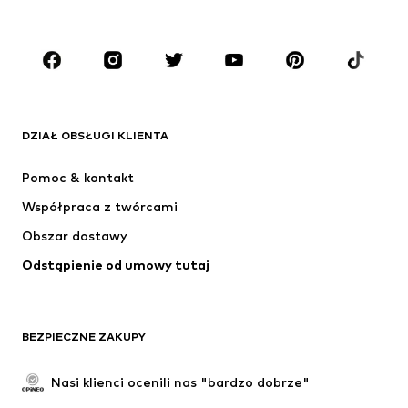
Dzieci (92-140 cm)
Młodzież (140-176 cm)
MARKI
ADIDAS ORIGINALS
Nike Sportswear
Next
ADIDAS SPORTSWEAR
DZIAŁ OBSŁUGI KLIENTA
NIKE
ADIDAS PERFORMANCE
Pomoc & kontakt
Jordan
SUPERFIT
Współpraca z twórcami
Obszar dostawy
Odstąpienie od umowy tutaj
BEZPIECZNE ZAKUPY
Nasi klienci ocenili nas "bardzo dobrze"