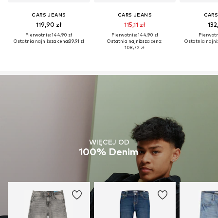
CARS JEANS
CARS JEANS
CARS
119,90 zł
115,11 zł
132
Pierwotnie: 144,90 zł
Pierwotnie: 144,90 zł
Pierwotni
Ostatnia najniższa cena:
89,91 zł
Ostatnia najniższa cena:
Ostatnia najni
108,72 zł
WIĘCEJ OD
100% Denim