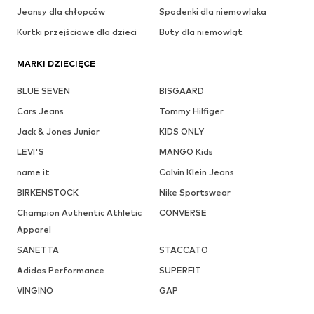
Jeansy dla chłopców
Spodenki dla niemowlaka
Kurtki przejściowe dla dzieci
Buty dla niemowląt
MARKI DZIECIĘCE
BLUE SEVEN
BISGAARD
Cars Jeans
Tommy Hilfiger
Jack & Jones Junior
KIDS ONLY
LEVI'S
MANGO Kids
name it
Calvin Klein Jeans
BIRKENSTOCK
Nike Sportswear
Champion Authentic Athletic
CONVERSE
Apparel
SANETTA
STACCATO
Adidas Performance
SUPERFIT
VINGINO
GAP