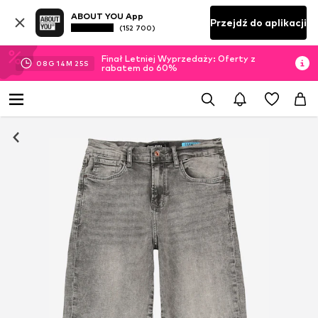
ABOUT YOU App
Przejdź do aplikacji
(152 700)
Finał Letniej Wyprzedaży: Oferty z
08
G
14
M
24
S
rabatem do 60%