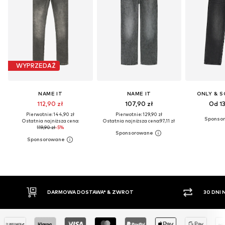
WYPRZEDAŻ
NAME IT
NAME IT
ONLY & S
112,90 zł
107,90 zł
Od 13
Pierwotnie: 144,90 zł
Pierwotnie: 129,90 zł
Ostatnia najniższa cena:
Ostatnia najniższa cena:
97,11 zł
119,90 zł
-5%
30 DNI NA ZWROT TOWARU
PŁATNO