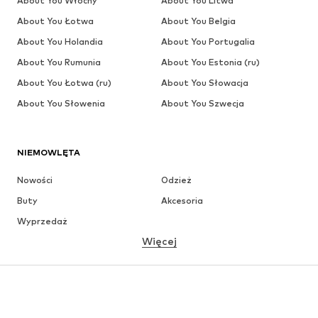
About You Włochy
About You Litwa
About You Łotwa
About You Belgia
About You Holandia
About You Portugalia
About You Rumunia
About You Estonia (ru)
About You Łotwa (ru)
About You Słowacja
About You Słowenia
About You Szwecja
NIEMOWLĘTA
Nowości
Odzież
Buty
Akcesoria
Wyprzedaż
Więcej
DZIEWCZYNKI
Dzieci (92-140 cm)
Młodzież (140-176 cm)
CHŁOPCY