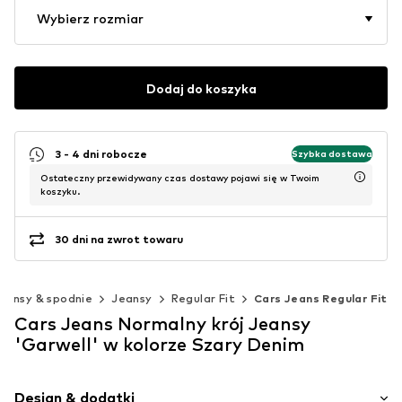
Wybierz rozmiar
Dodaj do koszyka
3 - 4 dni robocze
Szybka dostawa
Ostateczny przewidywany czas dostawy pojawi się w Twoim
koszyku.
30 dni na zwrot towaru
eansy & spodnie
Jeansy
Regular Fit
Cars Jeans Regular Fit
Cars Jeans Normalny krój Jeansy
'Garwell' w kolorze Szary Denim
Design & dodatki