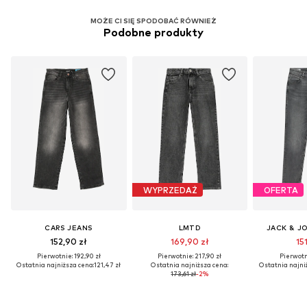
MOŻE CI SIĘ SPODOBAĆ RÓWNIEŻ
Podobne produkty
WYPRZEDAŻ
OFERTA
CARS JEANS
LMTD
JACK & J
152,90 zł
169,90 zł
151
Pierwotnie: 192,90 zł
Pierwotnie: 217,90 zł
Pierwotni
Ostatnia najniższa cena:
121,47 zł
Ostatnia najniższa cena:
Ostatnia najni
173,61 zł
-2%