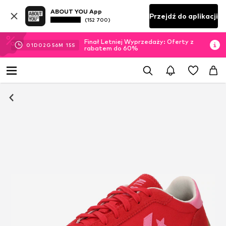
ABOUT YOU App
Przejdź do aplikacji
(152 700)
Finał Letniej Wyprzedaży: Oferty z
01
D
02
G
56
M
14
S
rabatem do 60%