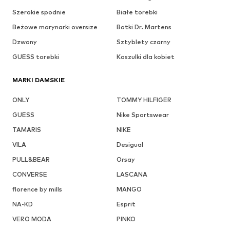
Szerokie spodnie
Białe torebki
Beżowe marynarki oversize
Botki Dr. Martens
Dzwony
Sztyblety czarny
GUESS torebki
Koszulki dla kobiet
MARKI DAMSKIE
ONLY
TOMMY HILFIGER
GUESS
Nike Sportswear
TAMARIS
NIKE
VILA
Desigual
PULL&BEAR
Orsay
CONVERSE
LASCANA
florence by mills
MANGO
NA-KD
Esprit
VERO MODA
PINKO