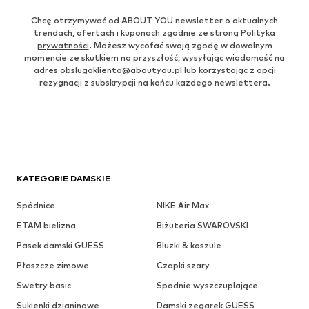
Chcę otrzymywać od ABOUT YOU newsletter o aktualnych
trendach, ofertach i kuponach zgodnie ze stroną
Polityka
prywatności
. Możesz wycofać swoją zgodę w dowolnym
momencie ze skutkiem na przyszłość, wysyłając wiadomość na
adres
obslugaklienta@aboutyou.pl
lub korzystając z opcji
rezygnacji z subskrypcji na końcu każdego newslettera.
KATEGORIE DAMSKIE
Spódnice
NIKE Air Max
ETAM bielizna
Biżuteria SWAROVSKI
Pasek damski GUESS
Bluzki & koszule
Płaszcze zimowe
Czapki szary
Swetry basic
Spodnie wyszczuplające
Sukienki dzianinowe
Damski zegarek GUESS