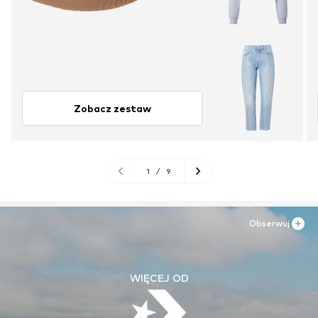
Zobacz zestaw
1
/
9
Obserwuj
WIĘCEJ OD