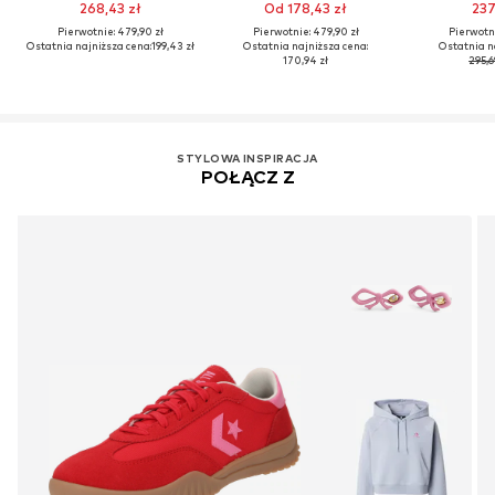
268,43 zł
Od 178,43 zł
237
Pierwotnie: 479,90 zł
Pierwotnie: 479,90 zł
Pierwotni
Ostatnia najniższa cena:
199,43 zł
Ostatnia najniższa cena:
Ostatnia n
170,94 zł
295,6
STYLOWA INSPIRACJA
POŁĄCZ Z