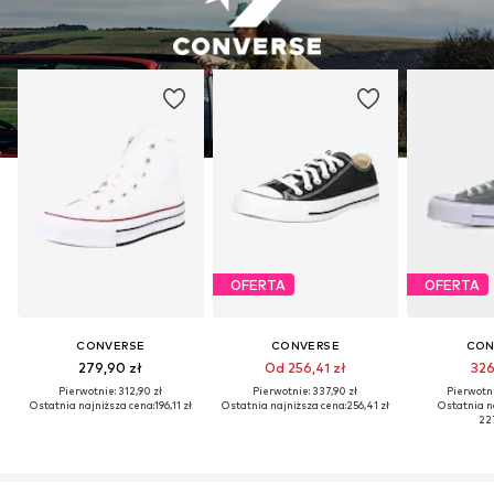
OFERTA
OFERTA
CONVERSE
CONVERSE
CON
279,90 zł
Od 256,41 zł
326
Pierwotnie: 312,90 zł
Pierwotnie: 337,90 zł
Pierwotni
Ostatnia najniższa cena:
196,11 zł
Ostatnia najniższa cena:
256,41 zł
Ostatnia n
227