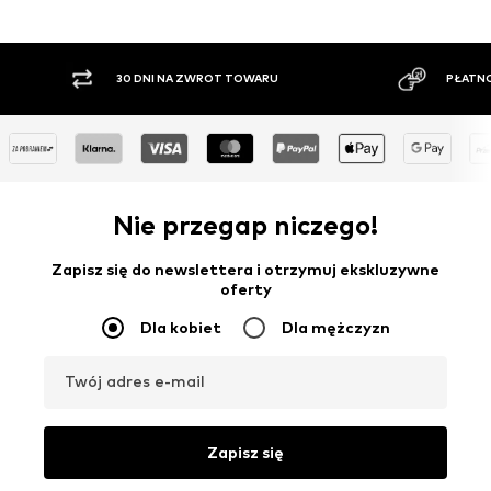
30 DNI NA ZWROT TOWARU
PŁATNO
Nie przegap niczego!
Zapisz się do newslettera i otrzymuj ekskluzywne
oferty
Dla kobiet
Dla mężczyzn
Twój adres e-mail
Zapisz się