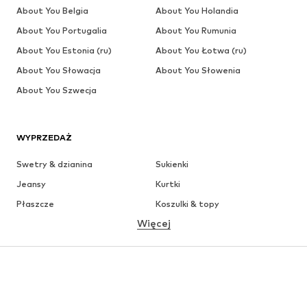
About You Belgia
About You Holandia
About You Portugalia
About You Rumunia
About You Estonia (ru)
About You Łotwa (ru)
About You Słowacja
About You Słowenia
About You Szwecja
WYPRZEDAŻ
Swetry & dzianina
Sukienki
Jeansy
Kurtki
Płaszcze
Koszulki & topy
Więcej
Spodnie
Bielizna
Spódnice
Bluzki & koszule
Bluzy
Marynarki
Moda plażowa
Kombinezony
Plus size
Moda ciążowa