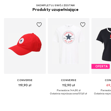
SKOMPLETUJ SWÓJ ZESTAW
Produkty uzupełniające
OFERTA
CONVERSE
CONVERSE
CON
119,90 zł
112,90 zł
69,
Pierwotnie: 144,90 zł
Pierwotni
Ostatnia najniższa cena:
101,61 zł
Ostatnia najni