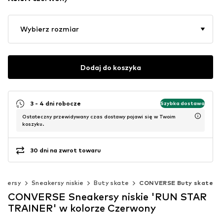
Wybierz rozmiar
Dodaj do koszyka
3 - 4 dni robocze
Szybka dostawa
Ostateczny przewidywany czas dostawy pojawi się w Twoim
koszyku.
30 dni na zwrot towaru
eakersy
Sneakersy niskie
Buty skate
CONVERSE Buty skate
CONVERSE Sneakersy niskie 'RUN STAR
TRAINER' w kolorze Czerwony