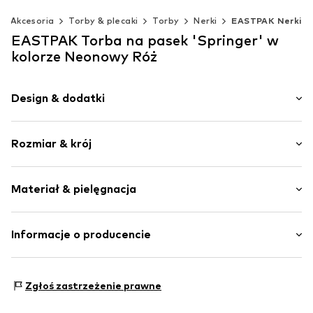
Akcesoria
Torby & plecaki
Torby
Nerki
EASTPAK Nerki
EASTPAK Torba na pasek 'Springer' w
kolorze Neonowy Róż
Design & dodatki
Zamek błyskawiczny dwustronny
Rozmiar & krój
Regulowany rzemyk
Naszywka z logo
Rozmiar (objętość): Mały (< 25 l)
Klamra
Materiał & pielęgnacja
Rozmiar: Mały
Tekstylia
Wysokość: 16.5cm (rozmiar Jeden rozmiar)
Zamek błyskawiczny dwustronny
Szerokość: 23cm (rozmiar Jeden rozmiar)
Materiał wierzchni: Polyamid (Nylon®)
Informacje o producencie
Głębokość: 8.5cm (rozmiar Jeden rozmiar)
Nr artykułu
EST0084020000001
Podszewka: Syntetyczny materiał
VF Europe B.V.
Kraj pochodzenia: Chiny
Link 1
Zgłoś zastrzeżenie prawne
Posthofbrug 2-4
2600 Antwerpen