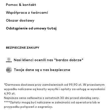
Sukienki
Jeansy
Pomoc & kontakt
Koszulki & topy
Spodnie
Współpraca z twórcami
Kurtki
Swetry & dzianina
Obszar dostawy
Bielizna
Bluzki & koszule
Odstąpienie od umowy tutaj
Płaszcze
Spódnice
Moda plażowa
Bluzy
Marynarki
Kombinezony
BEZPIECZNE ZAKUPY
Plus size
Moda ciążowa
Specjalne okazje
Ekskluzywne
Nasi klienci ocenili nas "bardzo dobrze"
Recykling
Twoje dane są u nas bezpieczne
BUTY
*Darmowa dostawa przy zamówieniach od 99,90 zł. W przeciwnym
Nowości
Na czasie
wypadku naliczane są koszty wysyłki i opłaty za usługę w wysokości
Trampki & sneakersy
Botki
4,90 zł.
Najniższa cena całkowita z ostatnich 30 dni przed obniżką ceny.
Czółenka & buty na obcasie
Kozaki
****Opłaty mogą być naliczane w zależności od operatora lub w
przypadku połączeń z zagranicy.
Sandały
Półbuty