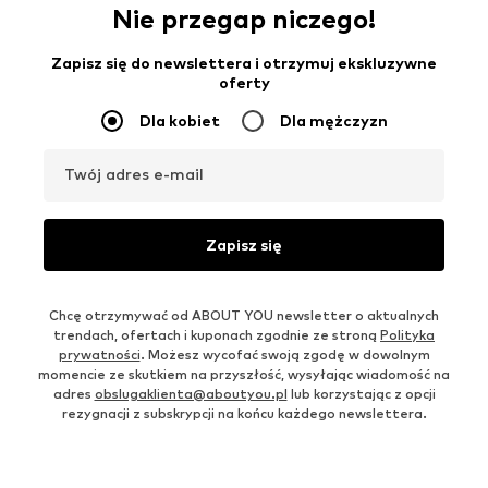
Nie przegap niczego!
Zapisz się do newslettera i otrzymuj ekskluzywne
oferty
Dla kobiet
Dla mężczyzn
Twój adres e-mail
Zapisz się
Chcę otrzymywać od ABOUT YOU newsletter o aktualnych
trendach, ofertach i kuponach zgodnie ze stroną
Polityka
prywatności
. Możesz wycofać swoją zgodę w dowolnym
momencie ze skutkiem na przyszłość, wysyłając wiadomość na
adres
obslugaklienta@aboutyou.pl
lub korzystając z opcji
rezygnacji z subskrypcji na końcu każdego newslettera.