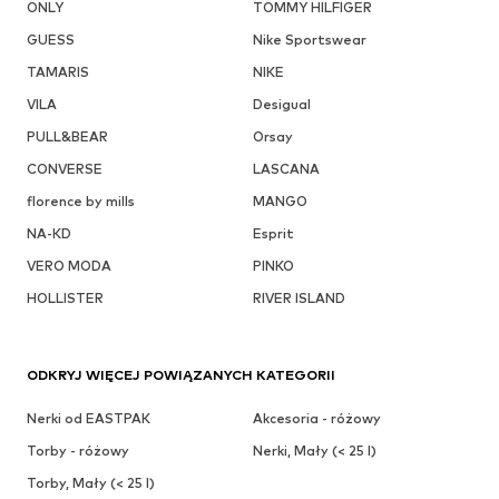
ONLY
TOMMY HILFIGER
GUESS
Nike Sportswear
TAMARIS
NIKE
VILA
Desigual
PULL&BEAR
Orsay
CONVERSE
LASCANA
florence by mills
MANGO
NA-KD
Esprit
VERO MODA
PINKO
HOLLISTER
RIVER ISLAND
ODKRYJ WIĘCEJ POWIĄZANYCH KATEGORII
Nerki od EASTPAK
Akcesoria - różowy
Torby - różowy
Nerki, Mały (< 25 l)
Torby, Mały (< 25 l)