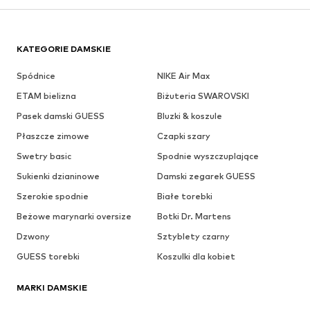
KATEGORIE DAMSKIE
Spódnice
NIKE Air Max
ETAM bielizna
Biżuteria SWAROVSKI
Pasek damski GUESS
Bluzki & koszule
Płaszcze zimowe
Czapki szary
Swetry basic
Spodnie wyszczuplające
Sukienki dzianinowe
Damski zegarek GUESS
Szerokie spodnie
Białe torebki
Beżowe marynarki oversize
Botki Dr. Martens
Dzwony
Sztyblety czarny
GUESS torebki
Koszulki dla kobiet
MARKI DAMSKIE