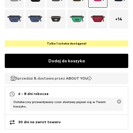
+
14
Tylko 1 sztuka dostępna!
Dodaj do koszyka
Sprzedaż & dostawa przez
Sprzedaż & dostawa przez
ABOUT YOU
ABOUT YOU
6 - 8 dni robocze
Ostateczny przewidywany czas dostawy pojawi się w Twoim
koszyku.
30 dni na zwrot towaru