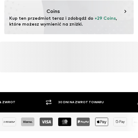
BE
www.eastpak.com/de-de/contact
Coins
Kup ten przedmiot teraz i zdobądź do 
+29 Coins
, 
które możesz wymienić na zniżki.
30 DNI NA ZWROT TOWARU
PŁATNO