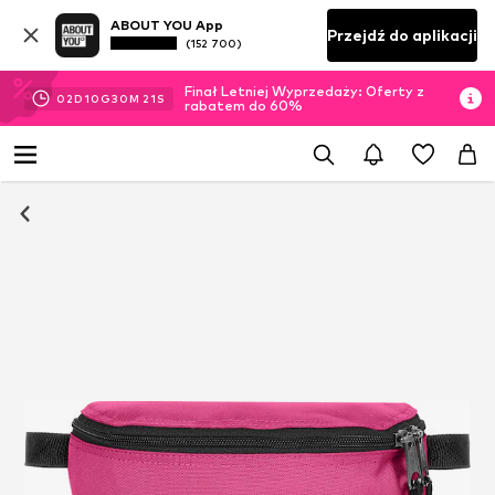
ABOUT YOU App
Przejdź do aplikacji
(152 700)
Finał Letniej Wyprzedaży: Oferty z
02
D
10
G
30
M
21
S
rabatem do 60%