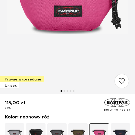
Prawie wyprzedane
Unisex
115,00 zł
115,00 zł
115,00 zł
z VAT
z VAT
z VAT
Kolor
:
neonowy róż