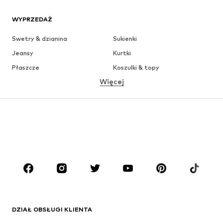
WYPRZEDAŻ
Swetry & dzianina
Sukienki
Jeansy
Kurtki
Płaszcze
Koszulki & topy
Więcej
Spodnie
Bielizna
Spódnice
Bluzki & koszule
Bluzy
Marynarki
Moda plażowa
Kombinezony
Plus size
Moda ciążowa
Buty
Sport
Akcesoria
Premium
ODZIEŻ
DZIAŁ OBSŁUGI KLIENTA
Nowości
Na czasie