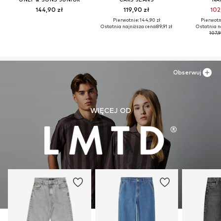
144,90 zł
119,90 zł
102
Pierwotnie: 144,90 zł
Pierwotni
Ostatnia najniższa cena:
89,91 zł
Ostatnia n
107,9
Obserwuj
WIĘCEJ OD