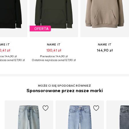
OFERTA
AME IT
NAME IT
NAME IT
0,41 zł
130,41 zł
144,90 zł
ie: 144,90 zł
Pierwotnie: 144,90 zł
iższa cena:
127,90 zł
Ostatnia najniższa cena:
127,90 zł
MOŻE CI SIĘ SPODOBAĆ RÓWNIEŻ
Sponsorowane przez nasze marki