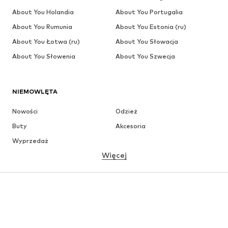
About You Holandia
About You Portugalia
About You Rumunia
About You Estonia (ru)
About You Łotwa (ru)
About You Słowacja
About You Słowenia
About You Szwecja
NIEMOWLĘTA
Nowości
Odzież
Buty
Akcesoria
Wyprzedaż
Więcej
DZIEWCZYNKI
Dzieci (92-140 cm)
Młodzież (140-176 cm)
CHŁOPCY
Dzieci (92-140 cm)
Młodzież (140-176 cm)