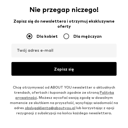
Nie przegap niczego!
Zapisz się do newslettera i otrzymuj ekskluzywne
oferty
Dla kobiet
Dla mężczyzn
Twój adres e-mail
Zapisz się
Chcę otrzymywać od ABOUT YOU newsletter o aktualnych
trendach, ofertach i kuponach zgodnie ze stroną
Polityka
prywatności
. Możesz wycofać swoją zgodę w dowolnym
momencie ze skutkiem na przyszłość, wysyłając wiadomość na
adres
obslugaklienta@aboutyou.pl
lub korzystając z opcji
rezygnacji z subskrypcji na końcu każdego newslettera.