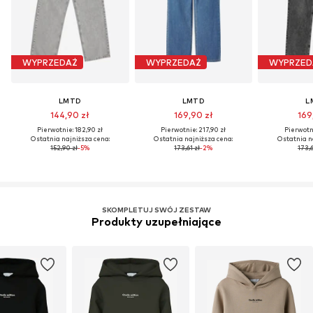
WYPRZEDAŻ
WYPRZEDAŻ
WYPRZED
LMTD
LMTD
L
144,90 zł
169,90 zł
169
Pierwotnie: 182,90 zł
Pierwotnie: 217,90 zł
Pierwotni
Ostatnia najniższa cena:
Ostatnia najniższa cena:
Ostatnia n
152,90 zł
-5%
173,61 zł
-2%
173,6
SKOMPLETUJ SWÓJ ZESTAW
Produkty uzupełniające