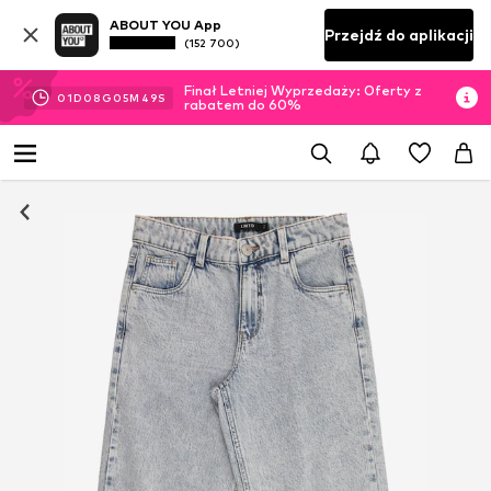
ABOUT YOU App
Przejdź do aplikacji
(152 700)
Finał Letniej Wyprzedaży: Oferty z
01
D
08
G
05
M
49
S
rabatem do 60%