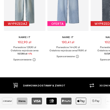
WYPRZEDAŻ
OFERTA
WYPRZED
NAME IT
NAME IT
NA
102,90 zł
130,41 zł
102
Pierwotnie: 129,90 zł
Pierwotnie: 144,90 zł
Pierwotni
Ostatnia najniższa cena:
Ostatnia najniższa cena:
119,90 zł
Ostatnia n
107,90 zł
-4%
107,9
30 DNI NA ZWROT TOWARU
PŁATNO