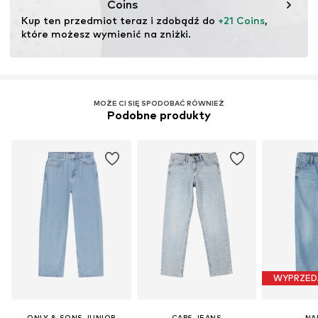
Coins
Kup ten przedmiot teraz i zdobądź do 
+21 Coins
, 
które możesz wymienić na zniżki.
MOŻE CI SIĘ SPODOBAĆ RÓWNIEŻ
Podobne produkty
WYPRZED
ONLY & SONS JUNIOR
CARS JEANS
NA