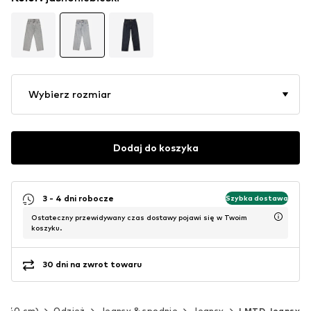
Wybierz rozmiar
Dodaj do koszyka
3 - 4 dni robocze
Szybka dostawa
Ostateczny przewidywany czas dostawy pojawi się w Twoim
koszyku.
30 dni na zwrot towaru
2-140 cm)
Odzież
Jeansy & spodnie
Jeansy
LMTD Jeansy