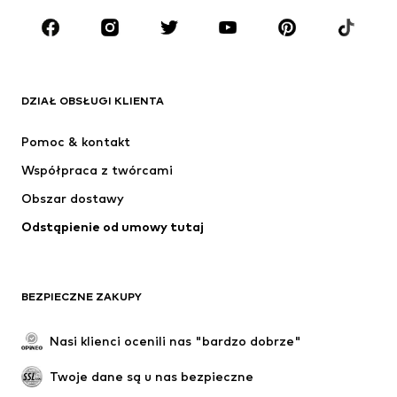
MARKI
ADIDAS ORIGINALS
Nike Sportswear
Next
ADIDAS SPORTSWEAR
DZIAŁ OBSŁUGI KLIENTA
NIKE
ADIDAS PERFORMANCE
Pomoc & kontakt
SUPERFIT
NAME IT
Współpraca z twórcami
Obszar dostawy
Odstąpienie od umowy tutaj
BEZPIECZNE ZAKUPY
Nasi klienci ocenili nas "bardzo dobrze"
Twoje dane są u nas bezpieczne