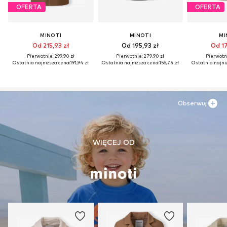
OFERTA
OFERTA
MINOTI
MINOTI
MI
Od 215,93 zł
Od 195,93 zł
Od 17
Pierwotnie: 299,90 zł
Pierwotnie: 279,90 zł
Pierwotni
Ostatnia najniższa cena:
191,94 zł
Ostatnia najniższa cena:
156,74 zł
Ostatnia najni
Obserwuj
WIĘCEJ OD