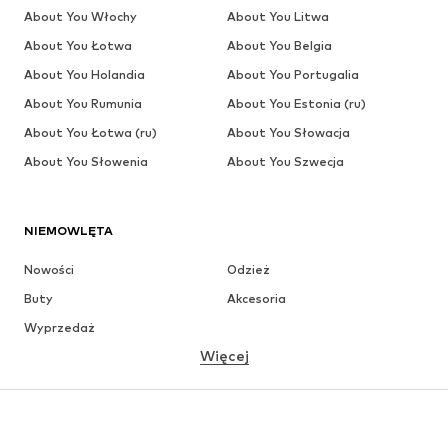
About You Włochy
About You Litwa
About You Łotwa
About You Belgia
About You Holandia
About You Portugalia
About You Rumunia
About You Estonia (ru)
About You Łotwa (ru)
About You Słowacja
About You Słowenia
About You Szwecja
NIEMOWLĘTA
Nowości
Odzież
Buty
Akcesoria
Wyprzedaż
Więcej
DZIEWCZYNKI
Dzieci (92-140 cm)
Młodzież (140-176 cm)