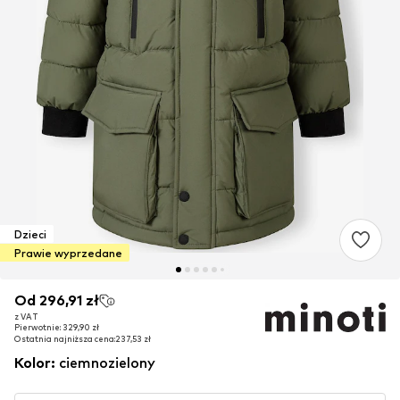
Dzieci
Prawie wyprzedane
Od 296,91 zł
Od 296,91 zł
z VAT
z VAT
Pierwotnie: 329,90 zł
Pierwotnie: 329,90 zł
Ostatnia najniższa cena:
Ostatnia najniższa cena:
237,53 zł
237,53 zł
Kolor
:
ciemnozielony