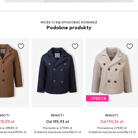
Więcej
MOŻE CI SIĘ SPODOBAĆ RÓWNIEŻ
Podobne produkty
OFERTA
INOTI
MINOTI
MINOTI
15,93 zł
Od 195,93 zł
Od 176,34 zł
ie: 299,90 zł
Pierwotnie: 279,90 zł
Pierwotnie: 279,90 zł
iższa cena:
191,94 zł
Ostatnia najniższa cena:
156,74 zł
Ostatnia najniższa cena:
156,74 zł