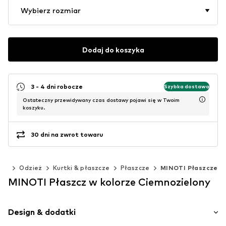
Wybierz rozmiar
Dodaj do koszyka
3 - 4 dni robocze
Szybka dostawa
Ostateczny przewidywany czas dostawy pojawi się w Twoim
koszyku.
30 dni na zwrot towaru
cm)
Odzież
Kurtki & płaszcze
Płaszcze
MINOTI Płaszcze
MINOTI Płaszcz w kolorze Ciemnozielony
Design & dodatki