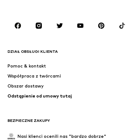
CHŁOPCY
Dzieci (92-140 cm)
Młodzież (140-176 cm)
MARKI
ADIDAS ORIGINALS
Nike Sportswear
Next
ADIDAS SPORTSWEAR
DZIAŁ OBSŁUGI KLIENTA
NIKE
Jordan
Pomoc & kontakt
ADIDAS PERFORMANCE
NAME IT
Współpraca z twórcami
Obszar dostawy
Odstąpienie od umowy tutaj
BEZPIECZNE ZAKUPY
Nasi klienci ocenili nas "bardzo dobrze"