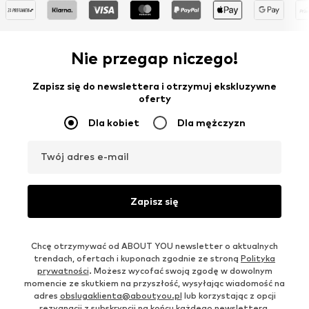
Nie przegap niczego!
Zapisz się do newslettera i otrzymuj ekskluzywne
oferty
Dla kobiet
Dla mężczyzn
Twój adres e-mail
Zapisz się
Chcę otrzymywać od ABOUT YOU newsletter o aktualnych
trendach, ofertach i kuponach zgodnie ze stroną
Polityka
prywatności
. Możesz wycofać swoją zgodę w dowolnym
momencie ze skutkiem na przyszłość, wysyłając wiadomość na
adres
obslugaklienta@aboutyou.pl
lub korzystając z opcji
rezygnacji z subskrypcji na końcu każdego newslettera.