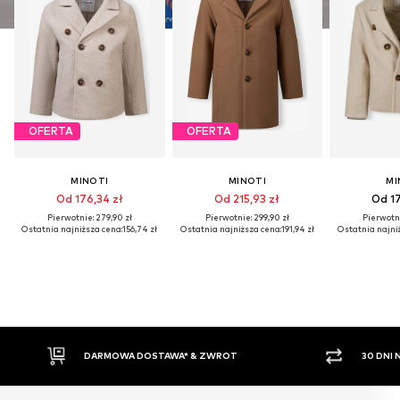
OFERTA
OFERTA
MINOTI
MINOTI
MI
Od 176,34 zł
Od 215,93 zł
Od 17
Pierwotnie: 279,90 zł
Pierwotnie: 299,90 zł
Pierwotni
Ostatnia najniższa cena:
156,74 zł
Ostatnia najniższa cena:
191,94 zł
Ostatnia najni
30 DNI NA ZWROT TOWARU
PŁATNO