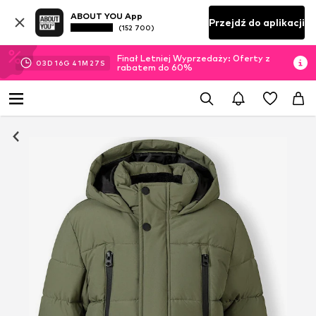
ABOUT YOU App
Przejdź do aplikacji
(152 700)
Finał Letniej Wyprzedaży: Oferty z
03
D
16
G
41
M
26
S
rabatem do 60%