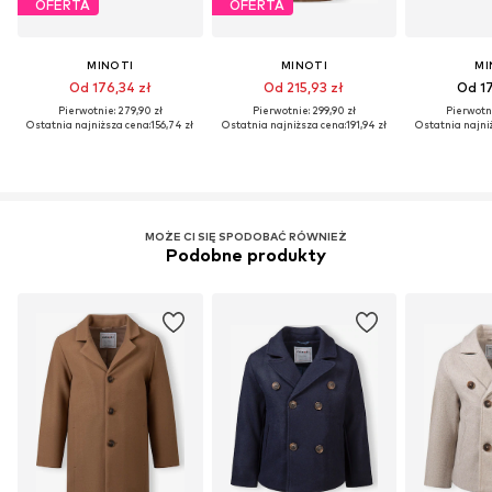
OFERTA
OFERTA
MINOTI
MINOTI
MI
Od 176,34 zł
Od 215,93 zł
Od 17
Pierwotnie: 279,90 zł
Pierwotnie: 299,90 zł
Pierwotni
Ostatnia najniższa cena:
156,74 zł
Ostatnia najniższa cena:
191,94 zł
Ostatnia najni
MOŻE CI SIĘ SPODOBAĆ RÓWNIEŻ
Podobne produkty