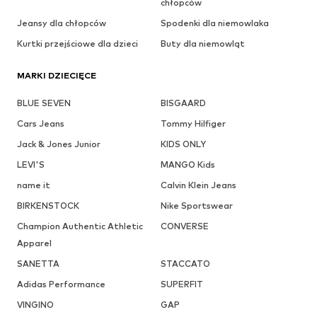
chłopców
Jeansy dla chłopców
Spodenki dla niemowlaka
Kurtki przejściowe dla dzieci
Buty dla niemowląt
MARKI DZIECIĘCE
BLUE SEVEN
BISGAARD
Cars Jeans
Tommy Hilfiger
Jack & Jones Junior
KIDS ONLY
LEVI'S
MANGO Kids
name it
Calvin Klein Jeans
BIRKENSTOCK
Nike Sportswear
Champion Authentic Athletic
CONVERSE
Apparel
SANETTA
STACCATO
Adidas Performance
SUPERFIT
VINGINO
GAP