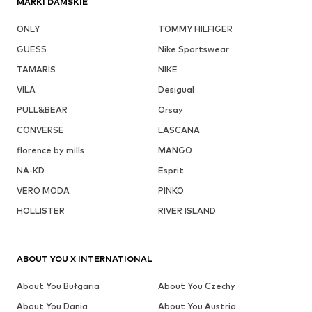
MARKI DAMSKIE
ONLY
TOMMY HILFIGER
GUESS
Nike Sportswear
TAMARIS
NIKE
VILA
Desigual
PULL&BEAR
Orsay
CONVERSE
LASCANA
florence by mills
MANGO
NA-KD
Esprit
VERO MODA
PINKO
HOLLISTER
RIVER ISLAND
ABOUT YOU X INTERNATIONAL
About You Bułgaria
About You Czechy
About You Dania
About You Austria