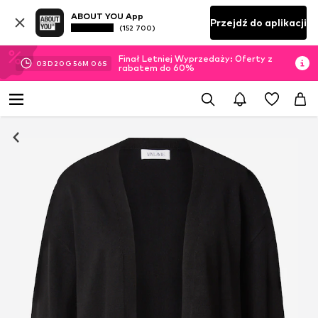
ABOUT YOU App
Przejdź do aplikacji
(152 700)
Finał Letniej Wyprzedaży: Oferty z
03
D
20
G
56
M
05
S
rabatem do 60%