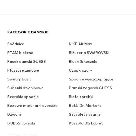
KATEGORIE DAMSKIE
Spódnice
NIKE Air Max
ETAM bielizna
Biżuteria SWAROVSKI
Pasek damski GUESS
Bluzki & koszule
Płaszcze zimowe
Czapki szary
Swetry basic
Spodnie wyszczuplające
Sukienki dzianinowe
Damski zegarek GUESS
Szerokie spodnie
Białe torebki
Beżowe marynarki oversize
Botki Dr. Martens
Dzwony
Sztyblety czarny
GUESS torebki
Koszulki dla kobiet