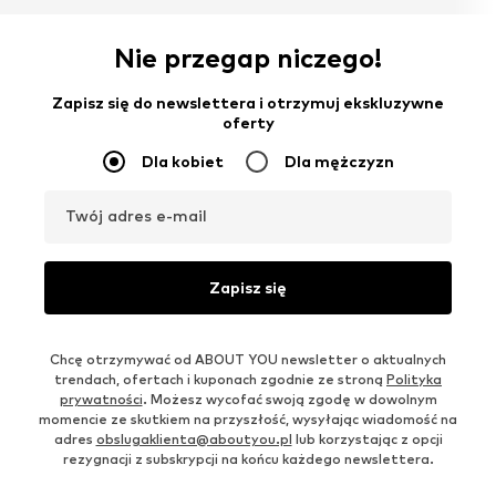
Nie przegap niczego!
Zapisz się do newslettera i otrzymuj ekskluzywne
oferty
Dla kobiet
Dla mężczyzn
Twój adres e-mail
Zapisz się
Chcę otrzymywać od ABOUT YOU newsletter o aktualnych
trendach, ofertach i kuponach zgodnie ze stroną
Polityka
prywatności
. Możesz wycofać swoją zgodę w dowolnym
momencie ze skutkiem na przyszłość, wysyłając wiadomość na
adres
obslugaklienta@aboutyou.pl
lub korzystając z opcji
rezygnacji z subskrypcji na końcu każdego newslettera.