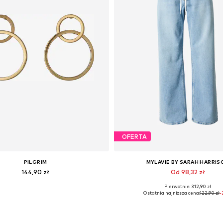
OFERTA
PILGRIM
MYLAVIE BY SARAH HARRIS
144,90 zł
Od 98,32 zł
Pierwotnie: 312,90 zł
Dostępne rozmiary: One Size
Dostępne rozmiary: 27, 29, 30, 3
Ostatnia najniższa cena:
122,90 zł
-
Dodaj do koszyka
Dodaj do koszyka