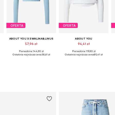
OFERTA
OFERTA
ABOUT YOU X SWALINA&LINUS
ABOUT YOU
57,96 zł
94,41 zł
Pierwotnie: 144,90 zł
Pierwotnie: 119,90 zł
Dostępne rozmiary: XS, S, M, L, XL, XXL
Dostępne rozmiary: XS, S, M, L, XL, XXL
Ostatnia najniższa cena:
38,61 zł
Ostatnia najniższa cena:
85,41 zł
Dodaj do koszyka
Dodaj do koszyka