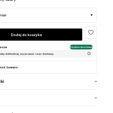
miar
Dodaj do koszyka
bocze
Szybka dostawa
 aby dokładniej oszacować czas dostawy.
wrot towaru
ki
ory
wy
wa: Długi rękaw