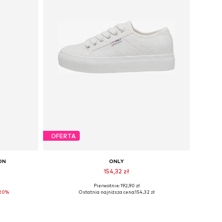
OFERTA
ON
ONLY
154,32 zł
Pierwotnie: 192,90 zł
1, 32
Dostępne rozmiary: 37, 38, 39, 40, 41
20%
Ostatnia najniższa cena:
154,32 zł
Dodaj do koszyka