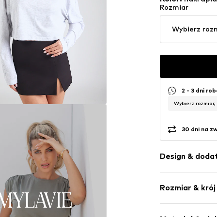
Rozmiar
Wybierz roz
2 - 3 dni ro
Wybierz rozmiar,
30 dni na z
Design & dodat
Jednolite kol
Rozmiar & krój
Dżersej
Dekolt łódko
Długość ręka