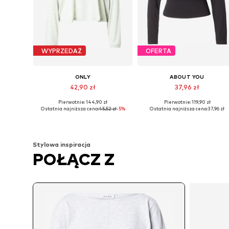
WYPRZEDAŻ
OFERTA
ONLY
ABOUT YOU
42,90 zł
37,96 zł
Pierwotnie: 144,90 zł
Pierwotnie: 119,90 zł
Dostępne rozmiary: XS, S, M
Dostępne rozmiary: S, M, L
Ostatnia najniższa cena:
45,52 zł
-5%
Ostatnia najniższa cena:
37,96 zł
Dodaj do koszyka
Dodaj do koszyka
Stylowa inspiracja
POŁĄCZ Z