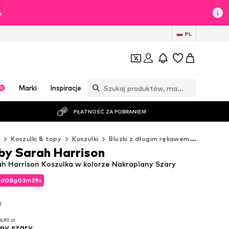
%
PL
Marki
Inspiracje
PŁATNOŚĆ ZA POBRANIEM
ż
Koszulki & topy
Koszulki
Bluzki z długim rękawem
MYLAVIE 
y Sarah Harrison
h Harrison Koszulka w kolorze Nakrapiany Szary
2
d
08
g
03
m
37
s
2
d
08
g
03
m
37
s
T
T
6,90 zł
ny szary
6,90 zł