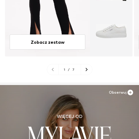
Zobacz zestaw
1
/
7
Obserwuj
WIĘCEJ OD