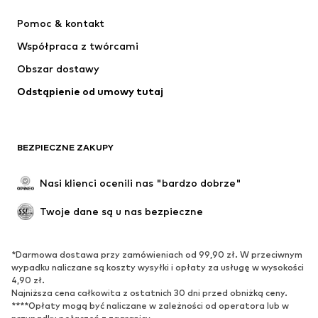
Sukienki
Jeansy
Pomoc & kontakt
Koszulki & topy
Spodnie
Współpraca z twórcami
Kurtki
Swetry & dzianina
Obszar dostawy
Bielizna
Bluzki & koszule
Odstąpienie od umowy tutaj
Płaszcze
Spódnice
Moda plażowa
Bluzy
Marynarki
Kombinezony
BEZPIECZNE ZAKUPY
Plus size
Moda ciążowa
Specjalne okazje
Ekskluzywne
Nasi klienci ocenili nas "bardzo dobrze"
Recykling
Twoje dane są u nas bezpieczne
BUTY
*Darmowa dostawa przy zamówieniach od 99,90 zł. W przeciwnym
Nowości
Na czasie
wypadku naliczane są koszty wysyłki i opłaty za usługę w wysokości
Trampki & sneakersy
Botki
4,90 zł.
Najniższa cena całkowita z ostatnich 30 dni przed obniżką ceny.
Czółenka & buty na obcasie
Kozaki
****Opłaty mogą być naliczane w zależności od operatora lub w