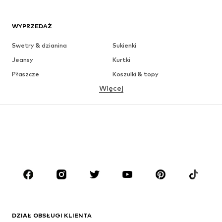
WYPRZEDAŻ
Swetry & dzianina
Sukienki
Jeansy
Kurtki
Płaszcze
Koszulki & topy
Więcej
Spodnie
Bielizna
Spódnice
Bluzki & koszule
Bluzy
Marynarki
Moda plażowa
Kombinezony
Plus size
Moda ciążowa
Buty
Sport
Akcesoria
Premium
ODZIEŻ
DZIAŁ OBSŁUGI KLIENTA
Nowości
Na czasie