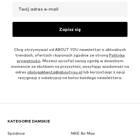
Twój adres e-mail
Zapisz się
Chcę otrzymywać od ABOUT YOU newsletter o aktualnych
trendach, ofertach i kuponach zgodnie ze stroną
Polityka
prywatności
. Możesz wycofać swoją zgodę w dowolnym
momencie ze skutkiem na przyszłość, wysyłając wiadomość na
adres
obslugaklienta@aboutyou.pl
lub korzystając z opcji
rezygnacji z subskrypcji na końcu każdego newslettera.
KATEGORIE DAMSKIE
Spódnice
NIKE Air Max