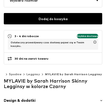
Wybierz rozmiar
Dodaj do koszyka
3 - 4 dni robocze
Szybka dostawa
Ostateczny przewidywany czas dostawy pojawi się w Twoim
koszyku.
30 dni na zwrot towaru
ież
Spodnie
Legginsy
MYLAVIE by Sarah Harrison Legginsy
MYLAVIE by Sarah Harrison Skinny
Legginsy w kolorze Czarny
Design & dodatki