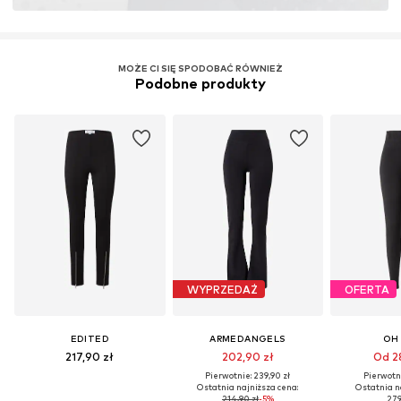
Certyfikaty & licencje
LENZING™ i ECOVERO™ są znakami towarowymi
firmy Lenzing AG.
MOŻE CI SIĘ SPODOBAĆ RÓWNIEŻ
Podobne produkty
Więcej
WYPRZEDAŻ
OFERTA
EDITED
ARMEDANGELS
OH 
217,90 zł
202,90 zł
Od 28
Pierwotnie: 239,90 zł
Pierwotni
Ostatnia najniższa cena:
Ostatnia n
214,90 zł
-5%
279