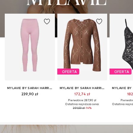
OFERTA
OFERTA
MYLAVIE BY SARAH HARRISON
MYLAVIE BY SARAH HARRISON
239,90 zł
172,74 zł
182
Pierwotnie: 287,90 zł
Pierwotni
Ostatnia najniższa cena:
Ostatnia najni
201,53 zł
-14%