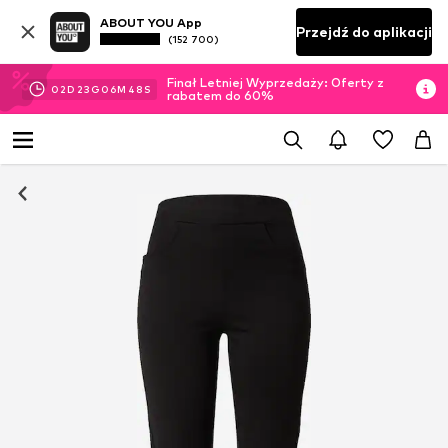
ABOUT YOU App
Przejdź do aplikacji
(152 700)
Finał Letniej Wyprzedaży: Oferty z
02
D
23
G
06
M
48
S
rabatem do 60%