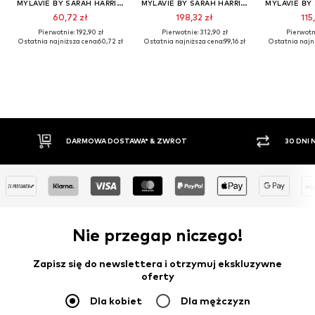
MYLAVIE BY SARAH HARRISON
MYLAVIE BY SARAH HARRISON
60,72 zł
198,32 zł
115
Pierwotnie: 192,90 zł
Pierwotnie: 312,90 zł
Pierwotni
Ostatnia najniższa cena:
60,72 zł
Ostatnia najniższa cena:
99,16 zł
Ostatnia najni
30 DNI NA ZWROT TOWARU
PŁATN
Nie przegap niczego!
Zapisz się do newslettera i otrzymuj ekskluzywne
oferty
Dla kobiet
Dla mężczyzn