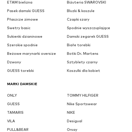
ETAM bielizna
Biżuteria SWAROVSKI
Pasek damski GUESS
Bluzki & koszule
Płaszcze zimowe
Czapki szary
Swetry basic
Spodnie wyszczuplające
Sukienki dzianinowe
Damski zegarek GUESS
Szerokie spodnie
Białe torebki
Beżowe marynarki oversize
Botki Dr. Martens
Dzwony
Sztyblety czarny
GUESS torebki
Koszulki dla kobiet
MARKI DAMSKIE
ONLY
TOMMY HILFIGER
GUESS
Nike Sportswear
TAMARIS
NIKE
VILA
Desigual
PULL&BEAR
Orsay