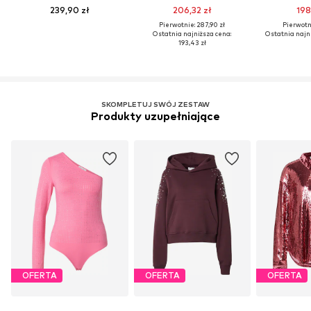
239,90 zł
206,32 zł
198
Pierwotnie: 287,90 zł
Pierwotni
Ostatnia najniższa cena:
Ostatnia najni
193,43 zł
SKOMPLETUJ SWÓJ ZESTAW
Produkty uzupełniające
OFERTA
OFERTA
OFERTA