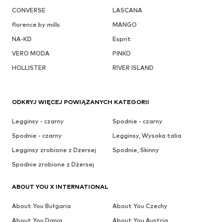
CONVERSE
LASCANA
florence by mills
MANGO
NA-KD
Esprit
VERO MODA
PINKO
HOLLISTER
RIVER ISLAND
ODKRYJ WIĘCEJ POWIĄZANYCH KATEGORII
Legginsy - czarny
Spodnie - czarny
Spodnie - czarny
Legginsy, Wysoka talia
Legginsy zrobione z Dżersej
Spodnie, Skinny
Spodnie zrobione z Dżersej
ABOUT YOU X INTERNATIONAL
About You Bułgaria
About You Czechy
About You Dania
About You Austria