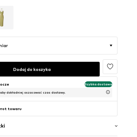
miar
Dodaj do koszyka
bocze
Szybka dostawa
 aby dokładniej oszacować czas dostawy.
wrot towaru
ki