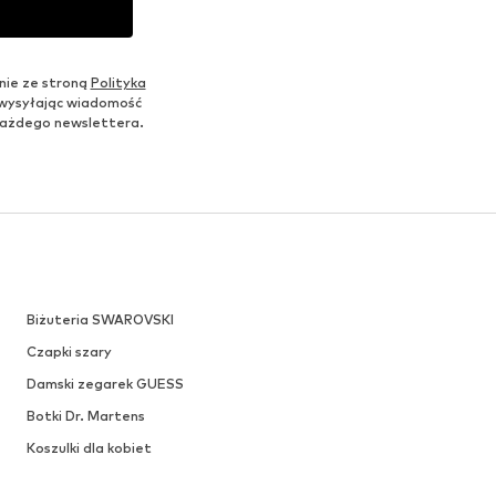
nie ze stroną
Polityka
 wysyłając wiadomość
u każdego newslettera.
Biżuteria SWAROVSKI
Czapki szary
Damski zegarek GUESS
Botki Dr. Martens
Koszulki dla kobiet