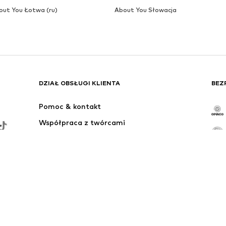
out You Łotwa (ru)
About You Słowacja
DZIAŁ OBSŁUGI KLIENTA
BEZ
Pomoc & kontakt
Współpraca z twórcami
Obszar dostawy
Odstąpienie od umowy tutaj
0 zł. W przeciwnym wypadku naliczane są koszty wysyłki i opłaty za us
przed obniżką ceny.
 od operatora lub w przypadku połączeń z zagranicy.