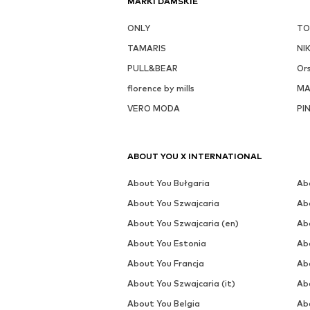
MARKI DAMSKIE
ONLY
TO
TAMARIS
NI
PULL&BEAR
Or
florence by mills
M
VERO MODA
PI
ABOUT YOU X INTERNATIONAL
About You Bułgaria
Ab
About You Szwajcaria
Ab
About You Szwajcaria (en)
Ab
About You Estonia
Ab
About You Francja
Ab
About You Szwajcaria (it)
Ab
About You Belgia
Ab