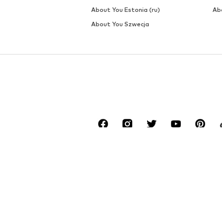
About You Estonia (ru)
Ab
About You Szwecja
*Darmowa dostawa przy zamówieniach od 99,9
Najniższa cena całkowita z ostatnich 30 dni 
****Opłaty mogą być naliczane w zależności
******Wszystkie ceny z podatkiem VAT.