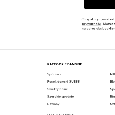
Chcę otrzymywać od 
prywatności
. Możesz
na adres
obslugakli
KATEGORIE DAMSKIE
Spódnice
NI
Pasek damski GUESS
Blu
Swetry basic
Sp
Szerokie spodnie
Bia
Dzwony
Sz