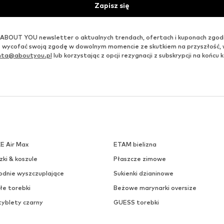
Zapisz się
ABOUT YOU newsletter o aktualnych trendach, ofertach i kuponach zgod
 wycofać swoją zgodę w dowolnym momencie ze skutkiem na przyszłość,
enta@aboutyou.pl
lub korzystając z opcji rezygnacji z subskrypcji na końc
KE Air Max
ETAM bielizna
zki & koszule
Płaszcze zimowe
odnie wyszczuplające
Sukienki dzianinowe
łe torebki
Beżowe marynarki oversize
tyblety czarny
GUESS torebki