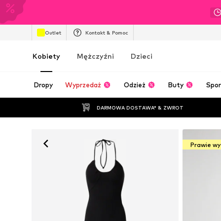
Outlet
Kontakt & Pomoc
Kobiety
Mężczyźni
Dzieci
Dropy
Wyprzedaż
Odzież
Buty
Spor
DARMOWA DOSTAWA* & ZWROT
Prawie w