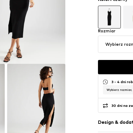
Rozmiar
Wybierz roz
3 - 4 dni ro
Wybierz rozmiar,
30 dni na z
Design & dodat