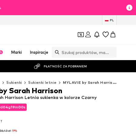
%
PL
Marki
Inspiracje
PŁATNOŚĆ ZA POBRANIEM
ż
Sukienki
Sukienki letnie
MYLAVIE by Sarah Harrison Sukienki letnie
y Sarah Harrison
h Harrison Letnia sukienka w kolorze Czarny
3
d
04
g
18
m
59
s
3
d
04
g
18
m
59
s
AT
AT
36,43 zł
-19%
36,43 zł
-19%