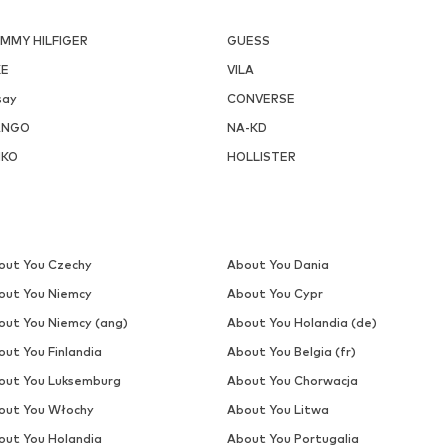
MMY HILFIGER
GUESS
KE
VILA
say
CONVERSE
ANGO
NA-KD
NKO
HOLLISTER
out You Czechy
About You Dania
out You Niemcy
About You Cypr
out You Niemcy (ang)
About You Holandia (de)
out You Finlandia
About You Belgia (fr)
out You Luksemburg
About You Chorwacja
out You Włochy
About You Litwa
out You Holandia
About You Portugalia