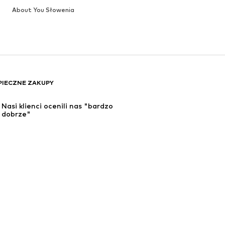
About You Słowenia
PIECZNE ZAKUPY
Nasi klienci ocenili nas "bardzo 
dobrze"
Twoje dane są u nas bezpieczne
ługę w wysokości 4,90 zł.