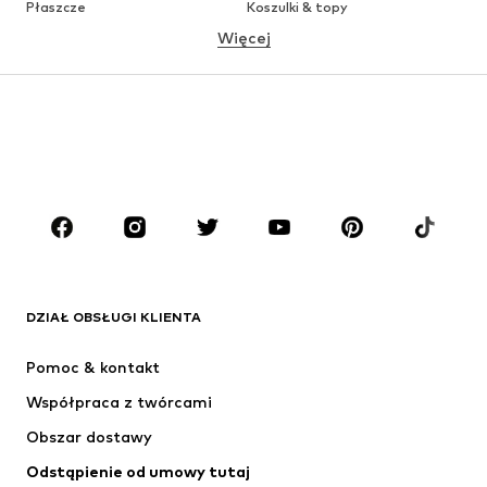
Płaszcze
Koszulki & topy
Więcej
Spodnie
Bielizna
Spódnice
Bluzki & koszule
Bluzy
Marynarki
Moda plażowa
Kombinezony
Plus size
Moda ciążowa
Buty
Sport
Akcesoria
Premium
ODZIEŻ
DZIAŁ OBSŁUGI KLIENTA
Nowości
Na czasie
Sukienki
Jeansy
Pomoc & kontakt
Koszulki & topy
Spodnie
Współpraca z twórcami
Kurtki
Swetry & dzianina
Obszar dostawy
Bielizna
Bluzki & koszule
Odstąpienie od umowy tutaj
Płaszcze
Spódnice