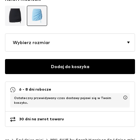
Wybierz rozmiar
Dodaj do koszyka
6 - 8 dni robocze
Ostateczny przewidywany czas dostawy pojawi się w Twoim
koszyku.
30 dni na zwrot towaru
dnice
Spódnice mini
MYLAVIE by Sarah Harrison Spódnice mini