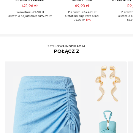
145,96 zł
69,93 zł
59,
Pierwotnie: 524,90 zł
Pierwotnie: 144,90 zł
Pierwotni
Ostatnia najniższa cena:
92,94 zł
Ostatnia najniższa cena:
Ostatnia n
79,03 zł
-11%
63,9
STYLOWA INSPIRACJA
POŁĄCZ Z