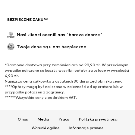
Moda plażowa
Bluzy
Marynarki
Kombinezony
BEZPIECZNE ZAKUPY
Plus size
Moda ciążowa
Specjalne okazje
Ekskluzywne
Nasi klienci ocenili nas "bardzo dobrze"
Recykling
Twoje dane są u nas bezpieczne
BUTY
*Darmowa dostawa przy zamówieniach od 99,90 zł. W przeciwnym
Nowości
Na czasie
wypadku naliczane są koszty wysyłki i opłaty za usługę w wysokości
Trampki & sneakersy
Botki
4,90 zł.
Najniższa cena całkowita z ostatnich 30 dni przed obniżką ceny.
Czółenka & buty na obcasie
Kozaki
****Opłaty mogą być naliczane w zależności od operatora lub w
przypadku połączeń z zagranicy.
Sandały
Półbuty
******Wszystkie ceny z podatkiem VAT.
Buty sportowe
Baleriny
Klapki
Kapcie
Ekskluzywne
O nas
Media
Praca
Polityka prywatności
Warunki ogólne
Informacje prawne
SPORT