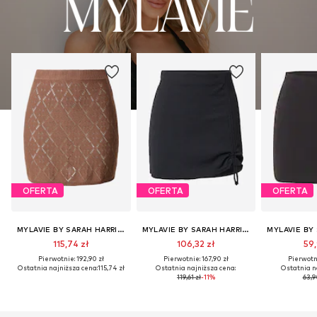
OFERTA
OFERTA
OFERTA
MYLAVIE BY SARAH HARRISON
MYLAVIE BY SARAH HARRISON
115,74 zł
106,32 zł
59,
Pierwotnie: 192,90 zł
Pierwotnie: 167,90 zł
Pierwotni
Ostatnia najniższa cena:
115,74 zł
Ostatnia najniższa cena:
Ostatnia n
119,61 zł
-11%
63,9