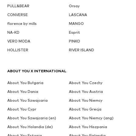
PULL&BEAR
Orsay
CONVERSE
LASCANA
florence by mills
MANGO
NA-KD
Esprit
VERO MODA
PINKO
HOLLISTER
RIVER ISLAND
ABOUT YOU X INTERNATIONAL
About You Bułgaria
About You Czechy
About You Dania
About You Austria
About You Szwajcaria
About You Niemcy
About You Cypr
About You Grecja
About You Szwajcaria (en)
About You Niemcy (ang)
About You Holandia (de)
About You Hiszpania
About You Estonia
About You Finlandia