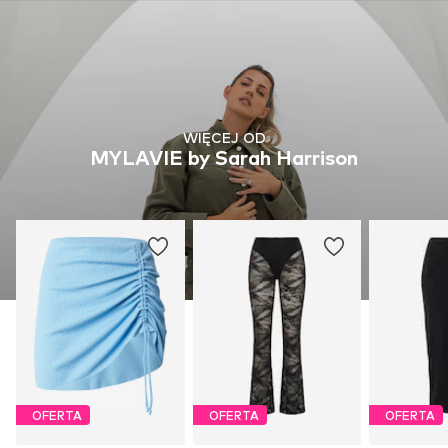
WIĘCEJ OD
MYLAVIE by Sarah Harrison
OFERTA
OFERTA
OFERTA