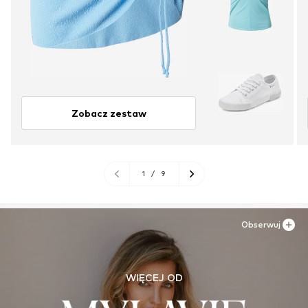
Zobacz zestaw
1
/
9
Obserwuj
WIĘCEJ OD