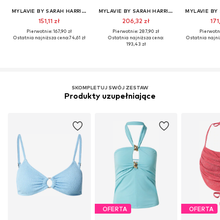
MYLAVIE BY SARAH HARRISON
MYLAVIE BY SARAH HARRISON
151,11 zł
206,32 zł
171
Pierwotnie: 167,90 zł
Pierwotnie: 287,90 zł
Pierwotni
Ostatnia najniższa cena:
74,61 zł
Ostatnia najniższa cena:
Ostatnia najni
193,43 zł
SKOMPLETUJ SWÓJ ZESTAW
Produkty uzupełniające
OFERTA
OFERTA