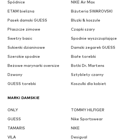
Spódnice
NIKE Air Max
ETAM bielizna
Biżuteria SWAROVSKI
Pasek damski GUESS
Bluzki & koszule
Płaszcze zimowe
Czapki szary
Swetry basic
Spodnie wyszczuplające
Sukienki dzianinowe
Damski zegarek GUESS
Szerokie spodnie
Białe torebki
Beżowe marynarki oversize
Botki Dr. Martens
Dzwony
Sztyblety czarny
GUESS torebki
Koszulki dla kobiet
MARKI DAMSKIE
ONLY
TOMMY HILFIGER
GUESS
Nike Sportswear
TAMARIS
NIKE
VILA
Desigual