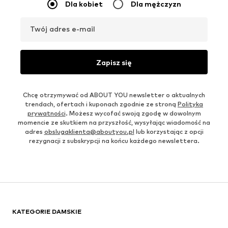
Dla kobiet
Dla mężczyzn
Twój adres e-mail
Zapisz się
Chcę otrzymywać od ABOUT YOU newsletter o aktualnych
trendach, ofertach i kuponach zgodnie ze stroną
Polityka
prywatności
. Możesz wycofać swoją zgodę w dowolnym
momencie ze skutkiem na przyszłość, wysyłając wiadomość na
adres
obslugaklienta@aboutyou.pl
lub korzystając z opcji
rezygnacji z subskrypcji na końcu każdego newslettera.
KATEGORIE DAMSKIE