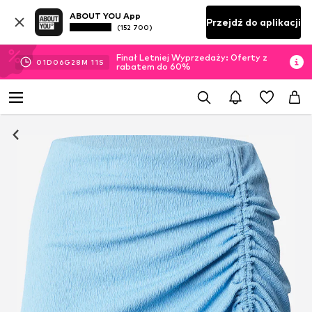
ABOUT YOU App
Przejdź do aplikacji
(152 700)
Finał Letniej Wyprzedaży: Oferty z
01
D
06
G
28
M
10
S
rabatem do 60%