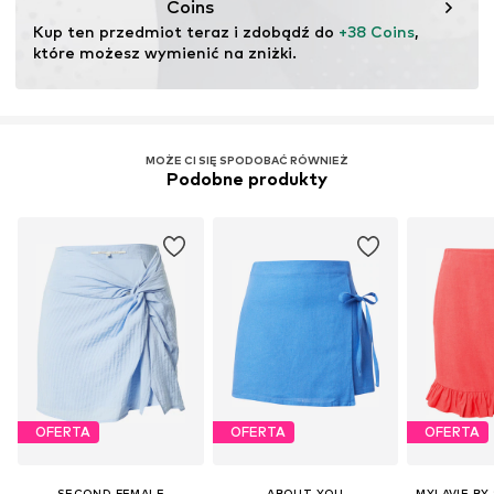
Coins
Nie wybielać
Kup ten przedmiot teraz i zdobądź do 
+38 Coins
, 
które możesz wymienić na zniżki.
MOŻE CI SIĘ SPODOBAĆ RÓWNIEŻ
Podobne produkty
OFERTA
OFERTA
OFERTA
SECOND FEMALE
ABOUT YOU