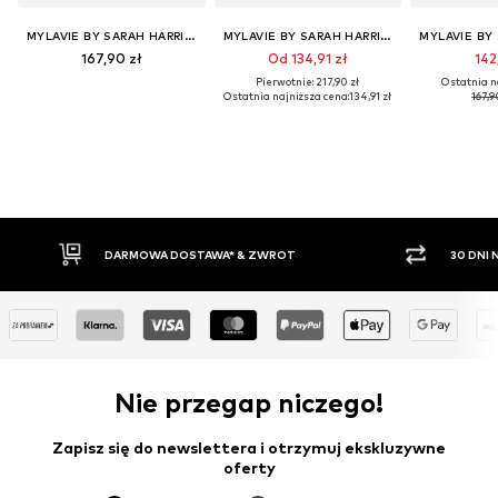
MYLAVIE BY SARAH HARRISON
MYLAVIE BY SARAH HARRISON
167,90 zł
Od 134,91 zł
142
Pierwotnie: 217,90 zł
Ostatnia n
Ostatnia najniższa cena:
134,91 zł
167,9
30 DNI NA ZWROT TOWARU
PŁATNO
Nie przegap niczego!
Zapisz się do newslettera i otrzymuj ekskluzywne
oferty