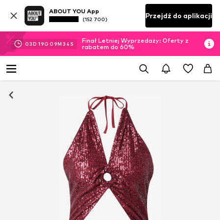
ABOUT YOU App
Przejdź do aplikacji
(152 700)
Finał Letniej Wyprzedaży: Oferty z
03
D
19
G
09
M
34
S
rabatem do 60%