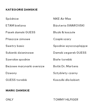
KATEGORIE DAMSKIE
Spódnice
NIKE Air Max
ETAM bielizna
Biżuteria SWAROVSKI
Pasek damski GUESS
Bluzki & koszule
Płaszcze zimowe
Czapki szary
Swetry basic
Spodnie wyszczuplające
Sukienki dzianinowe
Damski zegarek GUESS
Szerokie spodnie
Białe torebki
Beżowe marynarki oversize
Botki Dr. Martens
Dzwony
Sztyblety czarny
GUESS torebki
Koszulki dla kobiet
MARKI DAMSKIE
ONLY
TOMMY HILFIGER