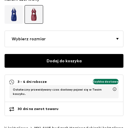
Wybierz rozmiar
Dodaj do koszyka
3 - 4 dni robocze
Szybka dostawa
Ostateczny przewidywany czas dostawy pojawi się w Twoim
koszyku.
30 dni na zwrot towaru
enki koktajlowe
MYLAVIE by Sarah Harrison Sukienki koktajlowe