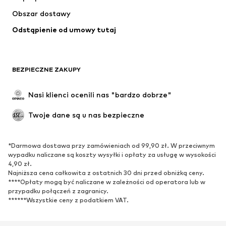
Kurtki
Swetry & dzianina
Obszar dostawy
Bielizna
Bluzki & koszule
Odstąpienie od umowy tutaj
Płaszcze
Spódnice
Moda plażowa
Bluzy
Marynarki
Kombinezony
BEZPIECZNE ZAKUPY
Plus size
Moda ciążowa
Specjalne okazje
Ekskluzywne
Nasi klienci ocenili nas "bardzo dobrze"
Recykling
Twoje dane są u nas bezpieczne
BUTY
*Darmowa dostawa przy zamówieniach od 99,90 zł. W przeciwnym
Nowości
Na czasie
wypadku naliczane są koszty wysyłki i opłaty za usługę w wysokości
Trampki & sneakersy
Botki
4,90 zł.
Najniższa cena całkowita z ostatnich 30 dni przed obniżką ceny.
Czółenka & buty na obcasie
Kozaki
****Opłaty mogą być naliczane w zależności od operatora lub w
przypadku połączeń z zagranicy.
Sandały
Półbuty
******Wszystkie ceny z podatkiem VAT.
Buty sportowe
Baleriny
Klapki
Kapcie