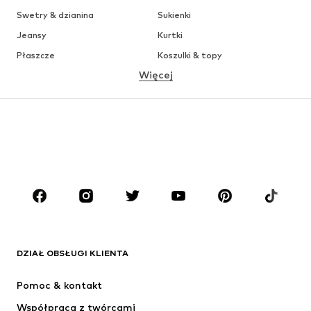
Swetry & dzianina
Sukienki
Jeansy
Kurtki
Płaszcze
Koszulki & topy
Więcej
Spodnie
Bielizna
Spódnice
Bluzki & koszule
Bluzy
Marynarki
Moda plażowa
Kombinezony
Plus size
Moda ciążowa
Buty
Sport
Akcesoria
Premium
ODZIEŻ
DZIAŁ OBSŁUGI KLIENTA
Nowości
Na czasie
Sukienki
Jeansy
Pomoc & kontakt
Koszulki & topy
Spodnie
Współpraca z twórcami