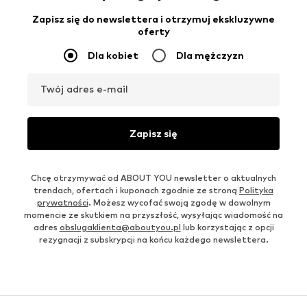
Zapisz się do newslettera i otrzymuj ekskluzywne
oferty
Dla kobiet
Dla mężczyzn
Twój adres e-mail
Zapisz się
Chcę otrzymywać od ABOUT YOU newsletter o aktualnych
trendach, ofertach i kuponach zgodnie ze stroną
Polityka
prywatności
. Możesz wycofać swoją zgodę w dowolnym
momencie ze skutkiem na przyszłość, wysyłając wiadomość na
adres
obslugaklienta@aboutyou.pl
lub korzystając z opcji
rezygnacji z subskrypcji na końcu każdego newslettera.