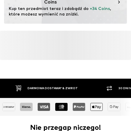
Coins
Nie wybielać
Kup ten przedmiot teraz i zdobądź do 
+34 Coins
, 
które możesz wymienić na zniżki.
DARMOWA DOSTAWA* & ZWROT
30 DNI
Nie przegap niczego!