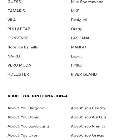
GUESS
Nike Sportswear
TAMARIS
NIKE
VILA
Desigual
PULL&BEAR
Orsay
CONVERSE
LASCANA
florence by mills
MANGO
NA-KD
Esprit
VERO MODA
PINKO
HOLLISTER
RIVER ISLAND
ABOUT YOU X INTERNATIONAL
About You Bułgaria
About You Czechy
About You Dania
About You Austria
About You Szwajcaria
About You Niemcy
About You Cypr
About You Grecja