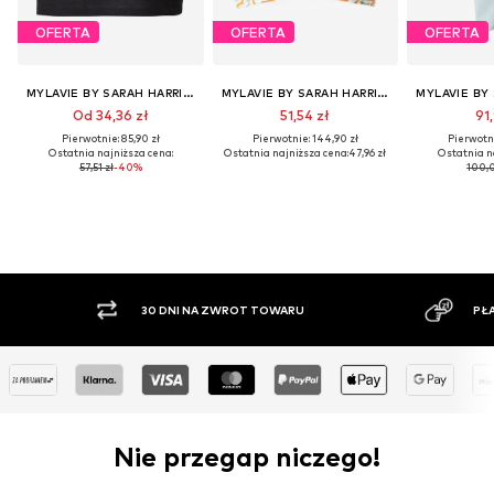
OFERTA
OFERTA
OFERTA
MYLAVIE BY SARAH HARRISON
MYLAVIE BY SARAH HARRISON
Od 34,36 zł
51,54 zł
91,
Pierwotnie: 85,90 zł
Pierwotnie: 144,90 zł
Pierwotni
Ostatnia najniższa cena:
Ostatnia najniższa cena:
47,96 zł
Ostatnia n
57,51 zł
-40%
100,0
30 DNI NA ZWROT TOWARU
PŁATNO
Nie przegap niczego!