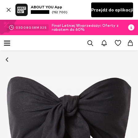
ABOUT YOU App
Przejdź do aplikacji
(152 700)
Finał Letniej Wyprzedaży: Oferty z
03
D
08
G
58
M
31
S
rabatem do 60%