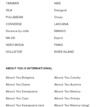
TAMARIS
NIKE
VILA
Desigual
PULL&BEAR
Orsay
CONVERSE
LASCANA
florence by mills
MANGO
NA-KD
Esprit
VERO MODA
PINKO
HOLLISTER
RIVER ISLAND
ABOUT YOU X INTERNATIONAL
About You Bułgaria
About You Czechy
About You Dania
About You Austria
About You Szwajcaria
About You Niemcy
About You Cypr
About You Grecja
About You Szwajcaria (en)
About You Niemcy (ang)