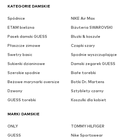
KATEGORIE DAMSKIE
Spódnice
NIKE Air Max
ETAM bielizna
Biżuteria SWAROVSKI
Pasek damski GUESS
Bluzki & koszule
Płaszcze zimowe
Czapki szary
Swetry basic
Spodnie wyszczuplające
Sukienki dzianinowe
Damski zegarek GUESS
Szerokie spodnie
Białe torebki
Beżowe marynarki oversize
Botki Dr. Martens
Dzwony
Sztyblety czarny
GUESS torebki
Koszulki dla kobiet
MARKI DAMSKIE
ONLY
TOMMY HILFIGER
GUESS
Nike Sportswear