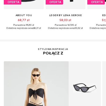
OFERTA
OFERTA
OFERTA
ABOUT YOU
LEGER BY LENA GERCKE
ED
68,77 zł
58,03 zł
51
Pierwotnie: 95,90 zł
Pierwotnie: 167,90 zł
Pierwotni
Ostatnia najniższa cena:
68,31 zł
Ostatnia najniższa cena:
53,52 zł
Ostatnia najni
STYLOWA INSPIRACJA
POŁĄCZ Z