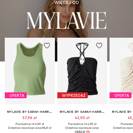
WIĘCEJ OD
OFERTA
WYPRZEDAŻ
OFERTA
MYLAVIE BY SARAH HARRISON
MYLAVIE BY SARAH HARRISON
57,96 zł
42,90 zł
45,
Pierwotnie: 144,90 zł
Pierwotnie: 144,90 zł
Pierwotni
Ostatnia najniższa cena:
38,61 zł
Ostatnia najniższa cena:
Ostatnia najni
45,52 zł
-5%