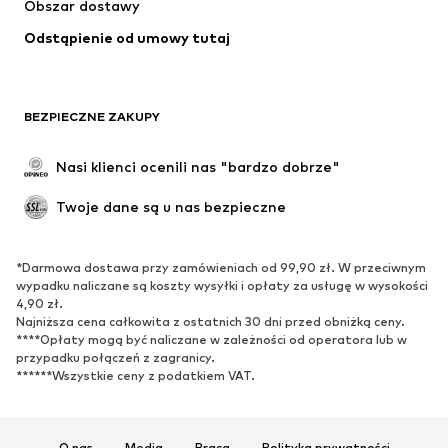
Obszar dostawy
Bielizna
Bluzki & koszule
Odstąpienie od umowy tutaj
Płaszcze
Spódnice
Moda plażowa
Bluzy
Marynarki
Kombinezony
BEZPIECZNE ZAKUPY
Plus size
Moda ciążowa
Specjalne okazje
Ekskluzywne
Nasi klienci ocenili nas "bardzo dobrze"
Recykling
Twoje dane są u nas bezpieczne
BUTY
*Darmowa dostawa przy zamówieniach od 99,90 zł. W przeciwnym
Nowości
Na czasie
wypadku naliczane są koszty wysyłki i opłaty za usługę w wysokości
Trampki & sneakersy
Botki
4,90 zł.
Najniższa cena całkowita z ostatnich 30 dni przed obniżką ceny.
Czółenka & buty na obcasie
Kozaki
****Opłaty mogą być naliczane w zależności od operatora lub w
przypadku połączeń z zagranicy.
Sandały
Półbuty
******Wszystkie ceny z podatkiem VAT.
Buty sportowe
Baleriny
Klapki
Kapcie
Ekskluzywne
O nas
Media
Praca
Polityka prywatności