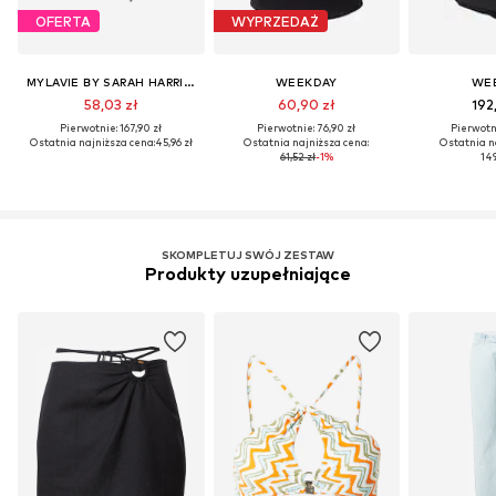
OFERTA
WYPRZEDAŻ
MYLAVIE BY SARAH HARRISON
WEEKDAY
WE
58,03 zł
60,90 zł
192
Pierwotnie: 167,90 zł
Pierwotnie: 76,90 zł
Pierwotni
Ostatnia najniższa cena:
45,96 zł
Ostatnia najniższa cena:
Ostatnia n
61,52 zł
-1%
149
SKOMPLETUJ SWÓJ ZESTAW
Produkty uzupełniające