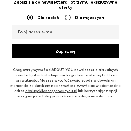
Zapisz się do newslettera i otrzymuj ekskluzywne
oferty
Dla kobiet
Dla mężczyzn
Twój adres e-mail
Zapisz się
Chcę otrzymywać od ABOUT YOU newsletter o aktualnych
trendach, ofertach i kuponach zgodnie ze stroną
Polityka
prywatności
. Możesz wycofać swoją zgodę w dowolnym
momencie ze skutkiem na przyszłość, wysyłając wiadomość na
adres
obslugaklienta@aboutyou.pl
lub korzystając z opcji
rezygnacji z subskrypcji na końcu każdego newslettera.