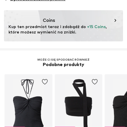
testu
30 °C łatwe w pielęgnacji pranie
Ten produkt zawiera materiał celulozowy wykonany z
drewna. Normy dotyczące materiałów
Coins
drewnopochodnych koncentrują się na zmniejszeniu
Kup ten przedmiot teraz i zdobądź do 
+15 Coins
, 
zużycia wody, chemikaliów i energii w produkcji włókien.
które możesz wymienić na zniżki.
Więcej
MOŻE CI SIĘ SPODOBAĆ RÓWNIEŻ
Podobne produkty