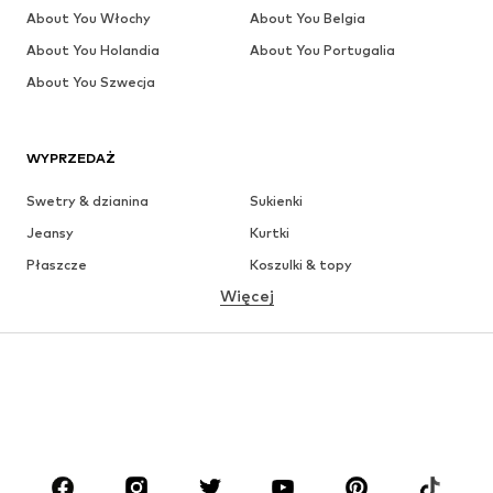
About You Włochy
About You Belgia
About You Holandia
About You Portugalia
About You Szwecja
WYPRZEDAŻ
Swetry & dzianina
Sukienki
Jeansy
Kurtki
Płaszcze
Koszulki & topy
Więcej
Spodnie
Bielizna
Spódnice
Bluzki & koszule
Bluzy
Marynarki
Moda plażowa
Kombinezony
Plus size
Moda ciążowa
Buty
Sport
Akcesoria
Premium