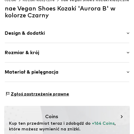
nae Vegan Shoes Kozaki 'Aurora B' w
kolorze Czarny
Design & dodatki
Jednolite kolory
Rozmiar & krój
Masywny obcas
Zaokrąglony czubek
Wysokość obcasa: Średni obcas (3-7 cm)
Wejście na wślizg
Materiał & pielęgnacja
Szwy w jednym odcieniu
Tabela rozmiarów
Imitacja skóry
Podszewka: Mikropoliester
Zamek błyskawiczny
Zgłoś zastrzeżenie prawne
Materiał wierzchni: Mikropoliester
Nr artykułu
Aurora_Black_Microfiber_36
Podeszwa: Guma
Kraj pochodzenia: Portugalia
Coins
Kup ten przedmiot teraz i zdobądź do 
+164 Coins
, 
które możesz wymienić na zniżki.