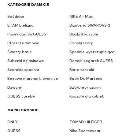
KATEGORIE DAMSKIE
Spódnice
NIKE Air Max
ETAM bielizna
Biżuteria SWAROVSKI
Pasek damski GUESS
Bluzki & koszule
Płaszcze zimowe
Czapki szary
Swetry basic
Spodnie wyszczuplające
Sukienki dzianinowe
Damski zegarek GUESS
Szerokie spodnie
Białe torebki
Beżowe marynarki oversize
Botki Dr. Martens
Dzwony
Sztyblety czarny
GUESS torebki
Koszulki dla kobiet
MARKI DAMSKIE
ONLY
TOMMY HILFIGER
GUESS
Nike Sportswear