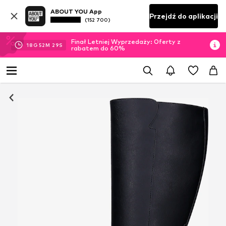
ABOUT YOU App
Przejdź do aplikacji
(152 700)
Finał Letniej Wyprzedaży: Oferty z
18
G
52
M
27
S
rabatem do 60%