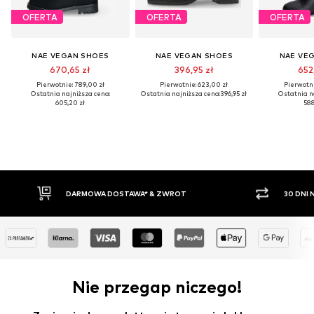
OFERTA
OFERTA
OFERTA
NAE VEGAN SHOES
NAE VEGAN SHOES
NAE VE
670,65 zł
396,95 zł
652
Pierwotnie: 789,00 zł
Pierwotnie: 623,00 zł
Pierwotni
Ostatnia najniższa cena:
Ostatnia najniższa cena:
396,95 zł
Ostatnia n
605,20 zł
588
DARMOWA DOSTAWA* & ZWROT
30 DNI
Nie przegap niczego!