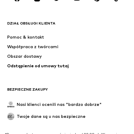
ODZIEŻ
DZIAŁ OBSŁUGI KLIENTA
Nowości
Na czasie
Sukienki
Jeansy
Pomoc & kontakt
Koszulki & topy
Spodnie
Współpraca z twórcami
Kurtki
Swetry & dzianina
Obszar dostawy
Bielizna
Bluzki & koszule
Odstąpienie od umowy tutaj
Płaszcze
Spódnice
Moda plażowa
Bluzy
Marynarki
Kombinezony
BEZPIECZNE ZAKUPY
Plus size
Moda ciążowa
Specjalne okazje
Ekskluzywne
Nasi klienci ocenili nas "bardzo dobrze"
Recykling
Twoje dane są u nas bezpieczne
BUTY