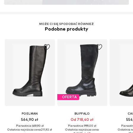
MOŻE CI SIĘ SPODOBAĆ RÓWNIEŻ
Podobne produkty
OFERTA
POELMAN
BUFFALO
CA
564,90 zł
Od 718,40 zł
554
Pierwotnie: 669,90 zł
Pierwotnie: 999,00 zł
Pierwotni
Ostatnia najniższa cena:
211,92 zł
Ostatnia najniższa cena:
Ostatnia n