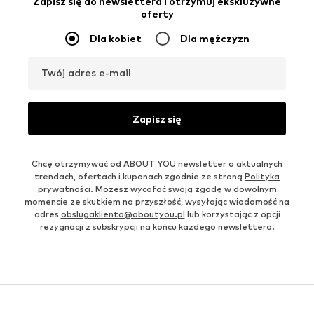
Zapisz się do newslettera i otrzymuj ekskluzywne
oferty
Dla kobiet
Dla mężczyzn
Twój adres e-mail
Zapisz się
Chcę otrzymywać od ABOUT YOU newsletter o aktualnych
trendach, ofertach i kuponach zgodnie ze stroną
Polityka
prywatności
. Możesz wycofać swoją zgodę w dowolnym
momencie ze skutkiem na przyszłość, wysyłając wiadomość na
adres
obslugaklienta@aboutyou.pl
lub korzystając z opcji
rezygnacji z subskrypcji na końcu każdego newslettera.