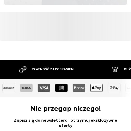
PŁATNOŚĆ ZA POBRANIEM
DUŻ
Nie przegap niczego!
Zapisz się do newslettera i otrzymuj ekskluzywne
oferty