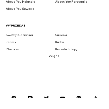
About You Holandia
About You Portugalia
About You Szwecja
WYPRZEDAŻ
Swetry & dzianina
Sukienki
Jeansy
Kurtki
Płaszcze
Koszulki & topy
Więcej
Spodnie
Bielizna
Spódnice
Bluzki & koszule
Bluzy
Marynarki
Moda plażowa
Kombinezony
Plus size
Moda ciążowa
Buty
Sport
Akcesoria
Premium