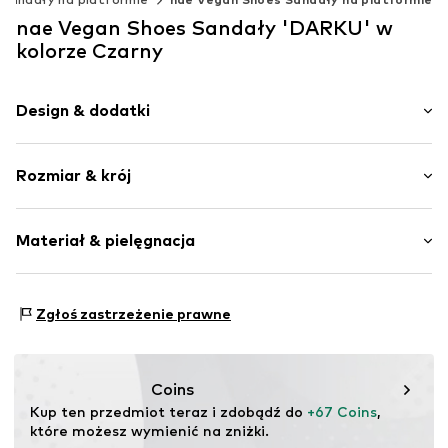
nae Vegan Shoes Sandały 'DARKU' w
kolorze Czarny
Design & dodatki
Jednolite kolory
Rozmiar & krój
Imitacja skóry
Z platformą
Wysokość obcasa: Płaski obcas (0-3 cm)
Zaokrąglony czubek
Materiał & pielęgnacja
Imitacja skóry
Tabela rozmiarów
Nr artykułu
Darku_Black_Microfiber_36
Materiał wierzchni: Poliester - PES (z recyclingu)
Zgłoś zastrzeżenie prawne
Podszewka wewnętrzna: Bawełna
Podeszwa: Guma
Coins
Kup ten przedmiot teraz i zdobądź do 
+67 Coins
, 
które możesz wymienić na zniżki.