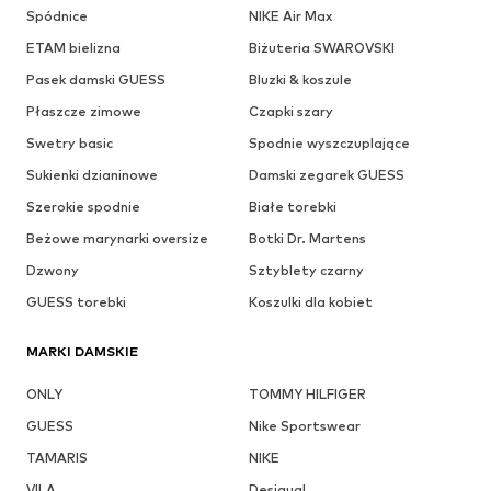
Spódnice
NIKE Air Max
ETAM bielizna
Biżuteria SWAROVSKI
Pasek damski GUESS
Bluzki & koszule
Płaszcze zimowe
Czapki szary
Swetry basic
Spodnie wyszczuplające
Sukienki dzianinowe
Damski zegarek GUESS
Szerokie spodnie
Białe torebki
Beżowe marynarki oversize
Botki Dr. Martens
Dzwony
Sztyblety czarny
GUESS torebki
Koszulki dla kobiet
MARKI DAMSKIE
ONLY
TOMMY HILFIGER
GUESS
Nike Sportswear
TAMARIS
NIKE
VILA
Desigual