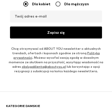
Dla kobiet
Dla mężczyzn
Twój adres e-mail
Zapisz się
Chcę otrzymywać od ABOUT YOU newsletter o aktualnych
trendach, ofertach i kuponach zgodnie ze stroną
Polityka
prywatności
. Możesz wycofać swoją zgodę w dowolnym
momencie ze skutkiem na przyszłość, wysyłając wiadomość na
adres
obslugaklienta@aboutyou.pl
lub korzystając z opcji
rezygnacji z subskrypcji na końcu każdego newslettera.
KATEGORIE DAMSKIE