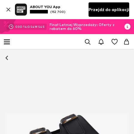
ABOUT YOU App
Przejdź do aplikacji
(152 700)
Finał Letniej Wyprzedaży: Oferty z
03
D
14
G
54
M
53
S
rabatem do 60%