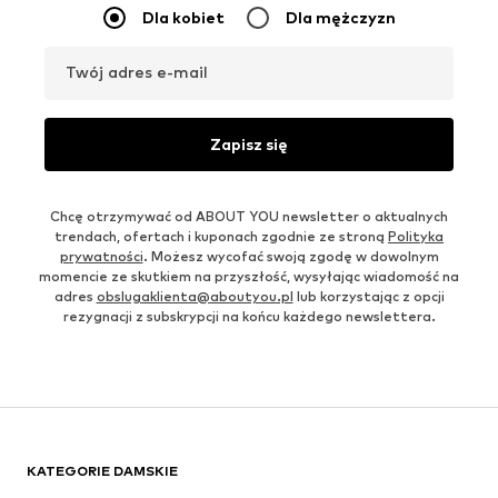
Dla kobiet
Dla mężczyzn
Twój adres e-mail
Zapisz się
Chcę otrzymywać od ABOUT YOU newsletter o aktualnych
trendach, ofertach i kuponach zgodnie ze stroną
Polityka
prywatności
. Możesz wycofać swoją zgodę w dowolnym
momencie ze skutkiem na przyszłość, wysyłając wiadomość na
adres
obslugaklienta@aboutyou.pl
lub korzystając z opcji
rezygnacji z subskrypcji na końcu każdego newslettera.
KATEGORIE DAMSKIE