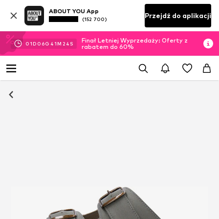
ABOUT YOU App
Przejdź do aplikacji
(152 700)
Finał Letniej Wyprzedaży: Oferty z
01
D
06
G
41
M
22
S
rabatem do 60%