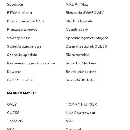
Spódnice
NIKE Air Max
ETAM bielizna
Biżuteria SWAROVSKI
Pasek damski GUESS
Bluzki & koszule
Płaszcze zimowe
Czapki szary
Swetry basic
Spodnie wyszczuplające
Sukienki dzianinowe
Damski zegarek GUESS
Szerokie spodnie
Białe torebki
Beżowe marynarki oversize
Botki Dr. Martens
Dzwony
Sztyblety czarny
GUESS torebki
Koszulki dla kobiet
MARKI DAMSKIE
ONLY
TOMMY HILFIGER
GUESS
Nike Sportswear
TAMARIS
NIKE
VILA
Desigual