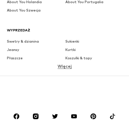
About You Holandia
About You Portugalia
About You Szwecja
WYPRZEDAŻ
Swetry & dzianina
Sukienki
Jeansy
Kurtki
Płaszcze
Koszulki & topy
Więcej
Spodnie
Bielizna
Spódnice
Bluzki & koszule
Bluzy
Marynarki
Moda plażowa
Kombinezony
Plus size
Moda ciążowa
Buty
Sport
Akcesoria
Premium