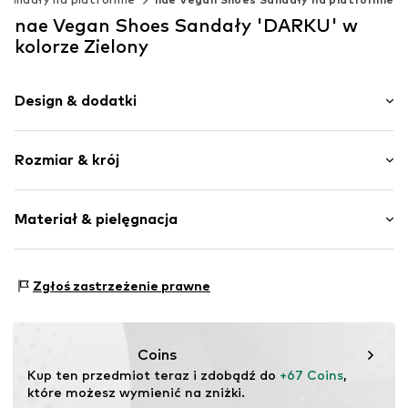
nae Vegan Shoes Sandały 'DARKU' w
kolorze Zielony
Design & dodatki
Jednolite kolory
Rozmiar & krój
Imitacja skóry
Z platformą
Wysokość obcasa: Płaski obcas (0-3 cm)
Zaokrąglony czubek
Materiał & pielęgnacja
Imitacja skóry
Tabela rozmiarów
Nr artykułu
Darku_Green_Microfiber_36
Materiał wierzchni: Poliester - PES (z recyclingu)
Zgłoś zastrzeżenie prawne
Podszewka wewnętrzna: Bawełna
Podeszwa: Guma
Coins
Kup ten przedmiot teraz i zdobądź do 
+67 Coins
, 
które możesz wymienić na zniżki.