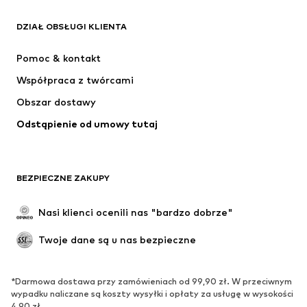
ODZIEŻ
DZIAŁ OBSŁUGI KLIENTA
Nowości
Na czasie
Sukienki
Jeansy
Pomoc & kontakt
Koszulki & topy
Spodnie
Współpraca z twórcami
Kurtki
Swetry & dzianina
Obszar dostawy
Bielizna
Bluzki & koszule
Odstąpienie od umowy tutaj
Płaszcze
Spódnice
Moda plażowa
Bluzy
Marynarki
Kombinezony
BEZPIECZNE ZAKUPY
Plus size
Moda ciążowa
Specjalne okazje
Ekskluzywne
Nasi klienci ocenili nas "bardzo dobrze"
Recykling
Twoje dane są u nas bezpieczne
BUTY
*Darmowa dostawa przy zamówieniach od 99,90 zł. W przeciwnym
Nowości
Na czasie
wypadku naliczane są koszty wysyłki i opłaty za usługę w wysokości
Trampki & sneakersy
Botki
4,90 zł.