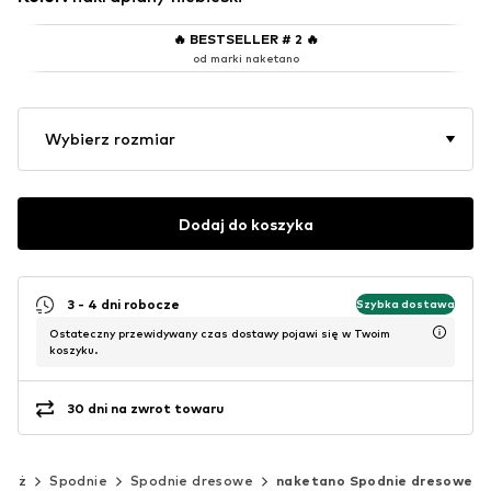
🔥
BESTSELLER # 2
🔥
od marki naketano
Wybierz rozmiar
Dodaj do koszyka
3 - 4 dni robocze
Szybka dostawa
Ostateczny przewidywany czas dostawy pojawi się w Twoim
koszyku.
30 dni na zwrot towaru
zież
Spodnie
Spodnie dresowe
naketano Spodnie dresowe