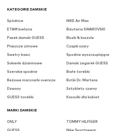
KATEGORIE DAMSKIE
Spódnice
NIKE Air Max
ETAM bielizna
Biżuteria SWAROVSKI
Pasek damski GUESS
Bluzki & koszule
Płaszcze zimowe
Czapki szary
Swetry basic
Spodnie wyszczuplające
Sukienki dzianinowe
Damski zegarek GUESS
Szerokie spodnie
Białe torebki
Beżowe marynarki oversize
Botki Dr. Martens
Dzwony
Sztyblety czarny
GUESS torebki
Koszulki dla kobiet
MARKI DAMSKIE
ONLY
TOMMY HILFIGER
GUESS
Nike Sportswear