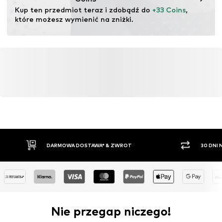
Nr artykułu
NAK2052001000001
Kup ten przedmiot teraz i zdobądź do 
+33 Coins
, 
które możesz wymienić na zniżki.
DARMOWA DOSTAWA* & ZWROT
30 DNI
Nie przegap niczego!