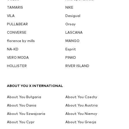
TAMARIS
NIKE
VILA
Desigual
PULL&BEAR
Orsay
CONVERSE
LASCANA
florence by mills
MANGO
NA-KD
Esprit
VERO MODA
PINKO
HOLLISTER
RIVER ISLAND
ABOUT YOU X INTERNATIONAL
About You Bułgaria
About You Czechy
About You Dania
About You Austria
About You Szwajcaria
About You Niemcy
About You Cypr
About You Grecja