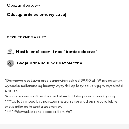
Obszar dostawy
Bielizna
Bluzki & koszule
Odstąpienie od umowy tutaj
Płaszcze
Spódnice
Moda plażowa
Bluzy
Marynarki
Kombinezony
BEZPIECZNE ZAKUPY
Plus size
Moda ciążowa
Specjalne okazje
Ekskluzywne
Nasi klienci ocenili nas "bardzo dobrze"
Recykling
Twoje dane są u nas bezpieczne
BUTY
*Darmowa dostawa przy zamówieniach od 99,90 zł. W przeciwnym
Nowości
Na czasie
wypadku naliczane są koszty wysyłki i opłaty za usługę w wysokości
Trampki & sneakersy
Botki
4,90 zł.
Najniższa cena całkowita z ostatnich 30 dni przed obniżką ceny.
Czółenka & buty na obcasie
Kozaki
****Opłaty mogą być naliczane w zależności od operatora lub w
przypadku połączeń z zagranicy.
Sandały
Półbuty
******Wszystkie ceny z podatkiem VAT.
Buty sportowe
Baleriny
Klapki
Kapcie