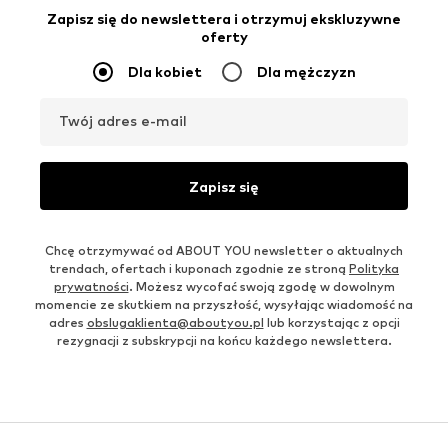
Zapisz się do newslettera i otrzymuj ekskluzywne
oferty
Dla kobiet
Dla mężczyzn
Twój adres e-mail
Zapisz się
Chcę otrzymywać od ABOUT YOU newsletter o aktualnych
trendach, ofertach i kuponach zgodnie ze stroną
Polityka
prywatności
. Możesz wycofać swoją zgodę w dowolnym
momencie ze skutkiem na przyszłość, wysyłając wiadomość na
adres
obslugaklienta@aboutyou.pl
lub korzystając z opcji
rezygnacji z subskrypcji na końcu każdego newslettera.