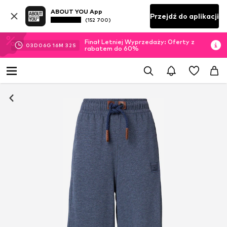
ABOUT YOU App
Przejdź do aplikacji
(152 700)
Finał Letniej Wyprzedaży: Oferty z
03
D
06
G
16
M
31
S
rabatem do 60%