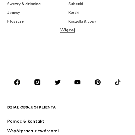
Swetry & dzianina
Sukienki
Jeansy
Kurtki
Płaszcze
Koszulki & topy
Więcej
Spodnie
Bielizna
Spódnice
Bluzki & koszule
Bluzy
Marynarki
Moda plażowa
Kombinezony
Plus size
Moda ciążowa
Buty
Sport
Akcesoria
Premium
ODZIEŻ
DZIAŁ OBSŁUGI KLIENTA
Nowości
Na czasie
Sukienki
Jeansy
Pomoc & kontakt
Koszulki & topy
Spodnie
Współpraca z twórcami
Kurtki
Swetry & dzianina