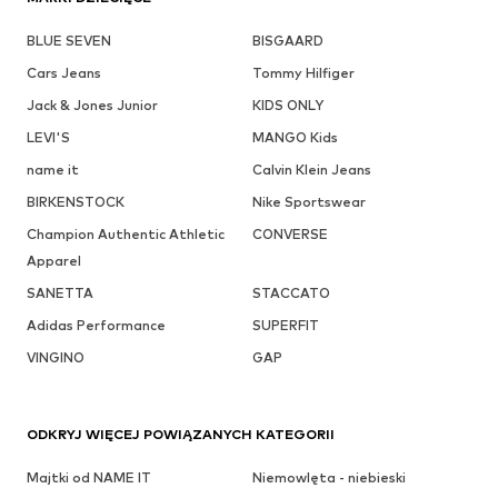
BLUE SEVEN
BISGAARD
Cars Jeans
Tommy Hilfiger
Jack & Jones Junior
KIDS ONLY
LEVI'S
MANGO Kids
name it
Calvin Klein Jeans
BIRKENSTOCK
Nike Sportswear
Champion Authentic Athletic
CONVERSE
Apparel
SANETTA
STACCATO
Adidas Performance
SUPERFIT
VINGINO
GAP
ODKRYJ WIĘCEJ POWIĄZANYCH KATEGORII
Majtki od NAME IT
Niemowlęta - niebieski