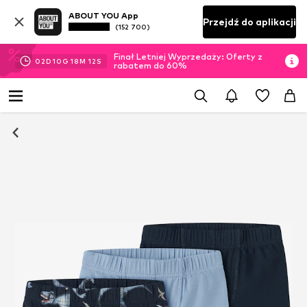
ABOUT YOU App
Przejdź do aplikacji
(152 700)
Finał Letniej Wyprzedaży: Oferty z
02
D
10
G
18
M
11
S
rabatem do 60%