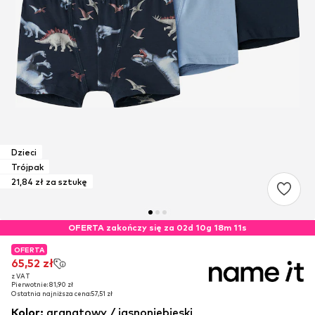
Dzieci
Trójpak
21,84 zł za sztukę
OFERTA zakończy się za 02d 10g 18m 10s
OFERTA
OFERTA
OFERTA
65,52 zł
65,52 zł
65,52 zł
z VAT
z VAT
z VAT
Pierwotnie: 81,90 zł
Pierwotnie: 81,90 zł
Pierwotnie: 81,90 zł
Ostatnia najniższa cena:
Ostatnia najniższa cena:
Ostatnia najniższa cena:
57,51 zł
57,51 zł
57,51 zł
Kolor
:
granatowy / jasnoniebieski