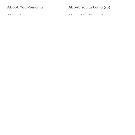
About You Rumunia
About You Estonia (ru)
About You Łotwa (ru)
About You Słowacja
About You Słowenia
About You Szwecja
NIEMOWLĘTA
Nowości
Odzież
Buty
Akcesoria
Wyprzedaż
Więcej
DZIEWCZYNKI
Dzieci (92-140 cm)
Młodzież (140-176 cm)
CHŁOPCY
Dzieci (92-140 cm)
Młodzież (140-176 cm)