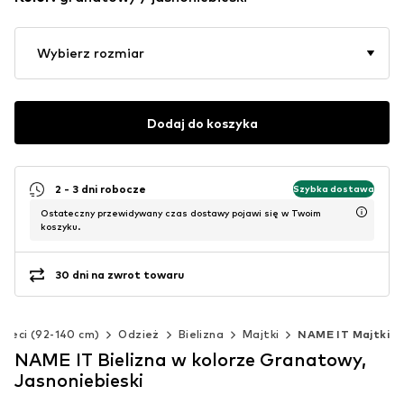
Wybierz rozmiar
Dodaj do koszyka
2 - 3 dni robocze
Szybka dostawa
Ostateczny przewidywany czas dostawy pojawi się w Twoim
koszyku.
30 dni na zwrot towaru
zieci (92-140 cm)
Odzież
Bielizna
Majtki
NAME IT Majtki
NAME IT Bielizna w kolorze Granatowy,
Jasnoniebieski