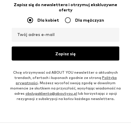
Zapisz się do newslettera i otrzymuj ekskluzywne
oferty
Dla kobiet
Dla mężczyzn
Twój adres e-mail
Zapisz się
Chcę otrzymywać od ABOUT YOU newsletter o aktualnych
trendach, ofertach i kuponach zgodnie ze stroną
Polityka
prywatności
. Możesz wycofać swoją zgodę w dowolnym
momencie ze skutkiem na przyszłość, wysyłając wiadomość na
adres
obslugaklienta@aboutyou.pl
lub korzystając z opcji
rezygnacji z subskrypcji na końcu każdego newslettera.