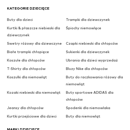
KATEGORIE DZIECIĘCE
Buty dla dzieci
Trampki dla dziewczynek
Kurtki & płaszcze niebieski dla
Śpiochy niemowlęce
dziewczynek
Swetry różowy dla dziewczyne
Czapki niebieski dla chłopców
Białe trampki chłopięce
Sukienki dla dziewczynek
Koszule dla chłopców
Ubrania dla dzieci wyprzedaż
T-Shirty dla chłopców
Bluzy Nike dla chłopców
Koszulki dla niemowląt
Buty do raczkowania różowy dla
niemowląt
Kozaki niebieski dla niemowląt
Buty sportowe ADIDAS dla
chłopców
Jeansy dla chłopców
Spodenki dla niemowlaka
Kurtki przejściowe dla dzieci
Buty dla niemowląt
MARKI DZIECIĘCE