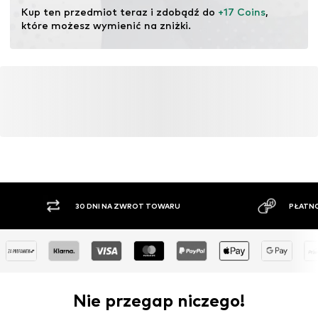
ekosystemów poprzez rolnictwo ekologiczne poprzez
Kup ten przedmiot teraz i zdobądź do 
+17 Coins
, 
rezygnację z modyfikacji genetycznych oraz ograniczenie
które możesz wymienić na zniżki.
zużycia wody i nawozów chemicznych.
Więcej
30 DNI NA ZWROT TOWARU
PŁATNOŚĆ ZA POBRANIE
Nie przegap niczego!