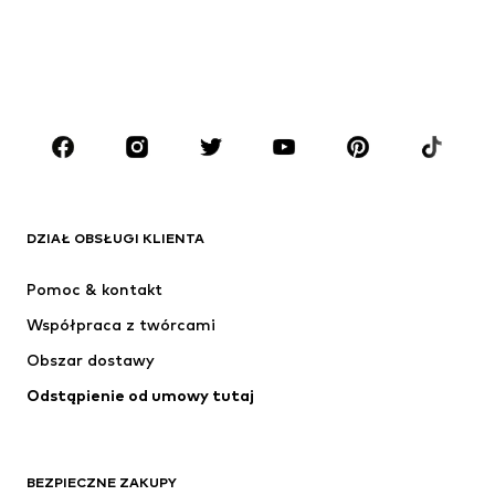
Dzieci (92-140 cm)
Młodzież (140-176 cm)
CHŁOPCY
Dzieci (92-140 cm)
Młodzież (140-176 cm)
MARKI
ADIDAS ORIGINALS
Nike Sportswear
Next
ADIDAS SPORTSWEAR
DZIAŁ OBSŁUGI KLIENTA
NIKE
ADIDAS PERFORMANCE
Pomoc & kontakt
Jordan
SUPERFIT
Współpraca z twórcami
Obszar dostawy
Odstąpienie od umowy tutaj
BEZPIECZNE ZAKUPY