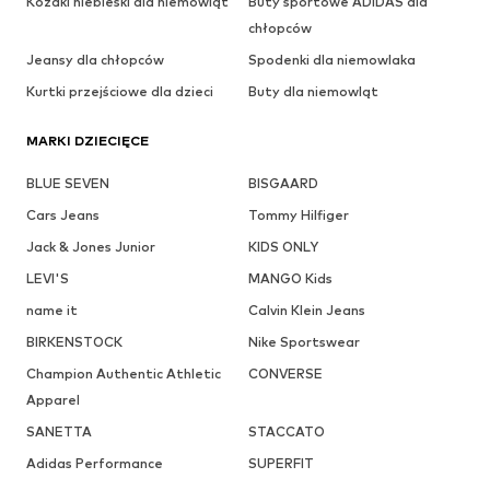
Kozaki niebieski dla niemowląt
Buty sportowe ADIDAS dla
chłopców
Jeansy dla chłopców
Spodenki dla niemowlaka
Kurtki przejściowe dla dzieci
Buty dla niemowląt
MARKI DZIECIĘCE
BLUE SEVEN
BISGAARD
Cars Jeans
Tommy Hilfiger
Jack & Jones Junior
KIDS ONLY
LEVI'S
MANGO Kids
name it
Calvin Klein Jeans
BIRKENSTOCK
Nike Sportswear
Champion Authentic Athletic
CONVERSE
Apparel
SANETTA
STACCATO
Adidas Performance
SUPERFIT