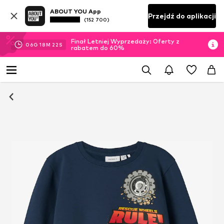
ABOUT YOU App
Przejdź do aplikacji
(152 700)
Finał Letniej Wyprzedaży: Oferty z
06
G
18
M
20
S
rabatem do 60%