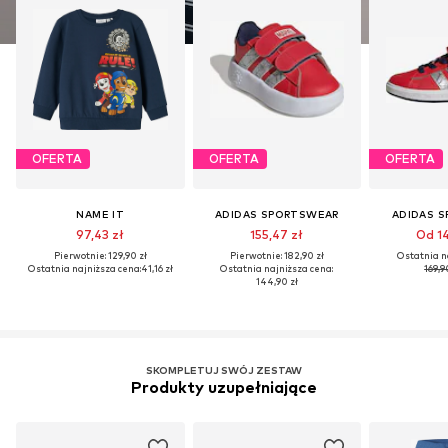
OFERTA
OFERTA
OFERTA
NAME IT
ADIDAS SPORTSWEAR
ADIDAS 
97,43 zł
155,47 zł
Od 14
Pierwotnie: 129,90 zł
Pierwotnie: 182,90 zł
Ostatnia n
Ostatnia najniższa cena:
41,16 zł
Ostatnia najniższa cena:
169,9
144,90 zł
SKOMPLETUJ SWÓJ ZESTAW
Produkty uzupełniające