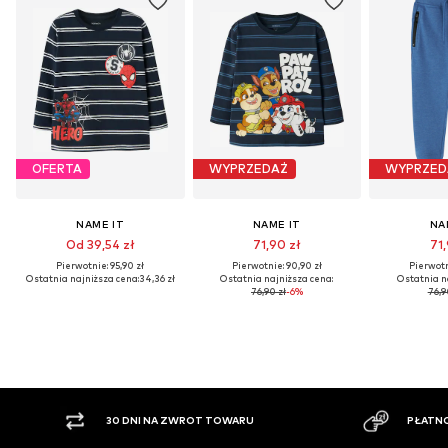
OFERTA
WYPRZEDAŻ
WYPRZED
NAME IT
NAME IT
NA
Od 39,54 zł
71,90 zł
71,
Pierwotnie: 95,90 zł
Pierwotnie: 90,90 zł
Pierwotn
Ostatnia najniższa cena:
34,36 zł
Ostatnia najniższa cena:
Ostatnia n
76,90 zł
-6%
76,9
30 DNI NA ZWROT TOWARU
PŁATNO