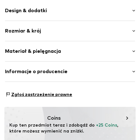
Design & dodatki
Nadruk
Rozmiar & krój
Dres
Okrągły dekolt
Długość rękawa: Długi rękaw
Kołnierz ze ściągaczem
Materiał & pielęgnacja
Krój: Normalny krój
Ściągacz
Szwy w jednym odcieniu
Materiał: 95% Bawełna, 5% Elastan
Informacje o producencie
Miękki w dotyku
Nr artykułu
NAIa10r001000001
Bestseller Textilhandels GmbH
Modering 1
Zgłoś zastrzeżenie prawne
22457 Hamburg
DE
www.bestseller.com
Coins
Kup ten przedmiot teraz i zdobądź do 
+25 Coins
, 
które możesz wymienić na zniżki.