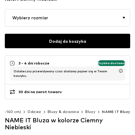
Wybierz rozmiar
Dodaj do koszyka
3 - 4 dni robocze
Szybka dostawa
Ostateczny przewidywany czas dostawy pojawi się w Twoim
koszyku.
30 dni na zwrot towaru
(92-140 cm)
Odzież
Bluzy & dzianina
Bluzy
NAME IT Bluzy
NAME IT Bluza w kolorze Ciemny
Niebieski