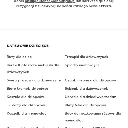
adres
obslugaklienta@aboutyou.pl
lub korzystając z opcji
rezygnacji z subskrypcji na końcu każdego newslettera.
KATEGORIE DZIECIĘCE
Buty dla dzieci
Trampki dla dziewczynek
Kurtki & płaszcze niebieski dla
Śpiochy niemowlęce
dziewczynek
Swetry różowy dla dziewczyne
Czapki niebieski dla chłopców
Białe trampki chłopięce
Sukienki dla dziewczynek
Koszule dla chłopców
Ubrania dla dzieci wyprzedaż
T-Shirty dla chłopców
Bluzy Nike dla chłopców
Koszulki dla niemowląt
Buty do raczkowania różowy dla
niemowląt