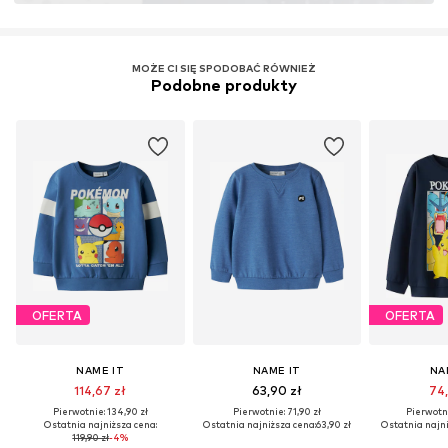
MOŻE CI SIĘ SPODOBAĆ RÓWNIEŻ
Podobne produkty
OFERTA
OFERTA
NAME IT
NAME IT
NA
114,67 zł
63,90 zł
74,
Pierwotnie: 134,90 zł
Pierwotnie: 71,90 zł
Pierwotni
Ostatnia najniższa cena:
Ostatnia najniższa cena:
63,90 zł
Ostatnia najni
119,90 zł
-4%