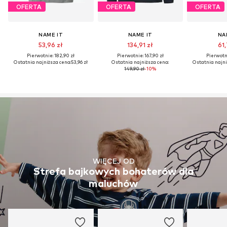
OFERTA
OFERTA
OFERTA
NAME IT
NAME IT
NA
53,96 zł
134,91 zł
61,
Pierwotnie: 182,90 zł
Pierwotnie: 167,90 zł
Pierwotni
Ostatnia najniższa cena:
53,96 zł
Ostatnia najniższa cena:
Ostatnia najni
149,90 zł
-10%
WIĘCEJ OD
Strefa bajkowych bohaterów dla
maluchów