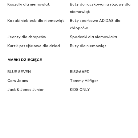
Koszulki dla niemowląt
Buty do raczkowania różowy dla
niemowląt
Kozaki niebieski dla niemowląt
Buty sportowe ADIDAS dla
chłopców
Jeansy dla chłopców
Spodenki dla niemowlaka
Kurtki przejściowe dla dzieci
Buty dla niemowląt
MARKI DZIECIĘCE
BLUE SEVEN
BISGAARD
Cars Jeans
Tommy Hilfiger
Jack & Jones Junior
KIDS ONLY
LEVI'S
MANGO Kids
name it
Calvin Klein Jeans
BIRKENSTOCK
Nike Sportswear
Champion Authentic Athletic
CONVERSE
Apparel