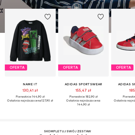
OFERTA
OFERTA
OFERTA
NAME IT
ADIDAS SPORTSWEAR
ADIDAS 
130,41 zł
155,47 zł
185
Pierwotnie: 144,90 zł
Pierwotnie: 182,90 zł
Pierwotni
Ostatnia najniższa cena:
127,90 zł
Ostatnia najniższa cena:
Ostatnia najni
144,90 zł
SKOMPLETUJ SWÓJ ZESTAW