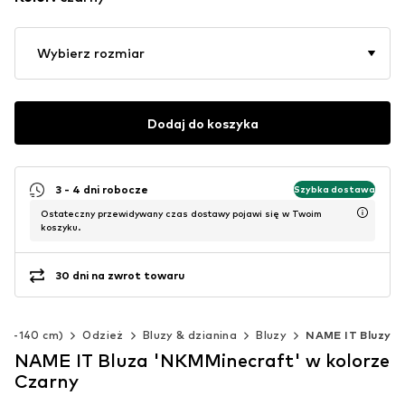
Wybierz rozmiar
Dodaj do koszyka
3 - 4 dni robocze
Szybka dostawa
Ostateczny przewidywany czas dostawy pojawi się w Twoim
koszyku.
30 dni na zwrot towaru
(92-140 cm)
Odzież
Bluzy & dzianina
Bluzy
NAME IT Bluzy
NAME IT Bluza 'NKMMinecraft' w kolorze
Czarny