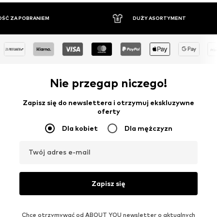
ŚĆ ZA POBRANIEM
DUŻY ASORTYMENT
Nie przegap niczego!
Zapisz się do newslettera i otrzymuj ekskluzywne
oferty
Dla kobiet
Dla mężczyzn
Twój adres e-mail
Zapisz się
Chcę otrzymywać od ABOUT YOU newsletter o aktualnych