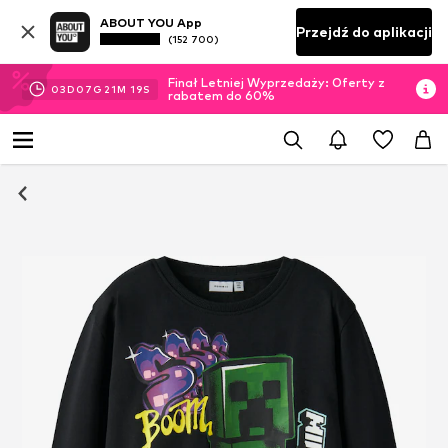
ABOUT YOU App
Przejdź do aplikacji
(152 700)
Finał Letniej Wyprzedaży: Oferty z
03
D
07
G
21
M
18
S
rabatem do 60%