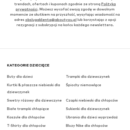
trendach, ofertach i kuponach zgodnie ze stroną
Polityka
prywatności
. Możesz wycofać swoją zgodę w dowolnym
momencie ze skutkiem na przyszłość, wysyłając wiadomość na
adres
obslugaklienta@aboutyou.pl
lub korzystając z opcji
rezygnacji z subskrypcji na końcu każdego newslettera.
KATEGORIE DZIECIĘCE
Buty dla dzieci
Trampki dla dziewczynek
Kurtki & płaszcze niebieski dla
Śpiochy niemowlęce
dziewczynek
Swetry różowy dla dziewczyne
Czapki niebieski dla chłopców
Białe trampki chłopięce
Sukienki dla dziewczynek
Koszule dla chłopców
Ubrania dla dzieci wyprzedaż
T-Shirty dla chłopców
Bluzy Nike dla chłopców