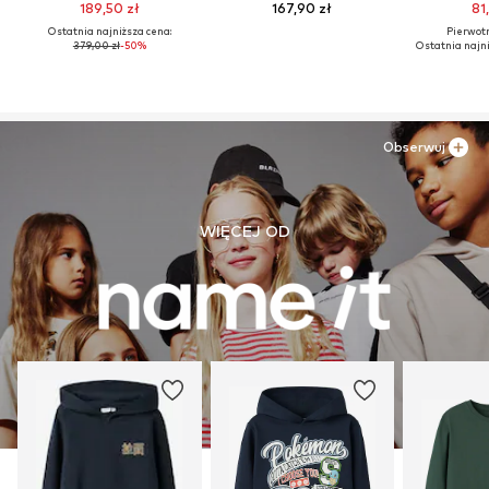
189,50 zł
167,90 zł
81
Ostatnia najniższa cena:
Pierwotn
379,00 zł
-50%
Ostatnia najni
Obserwuj
WIĘCEJ OD