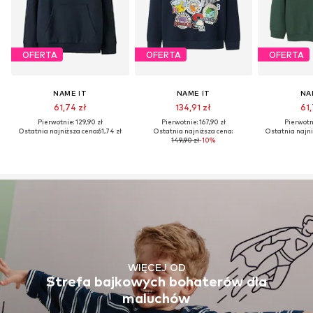
OFERTA
OFERTA
OFERTA
NAME IT
NAME IT
NA
61,74 zł
134,91 zł
61,
Pierwotnie: 129,90 zł
Pierwotnie: 167,90 zł
Pierwotni
Ostatnia najniższa cena:
61,74 zł
Ostatnia najniższa cena:
Ostatnia najni
149,90 zł
-10%
WIĘCEJ OD
Strefa bajkowych bohaterów dla
maluchów