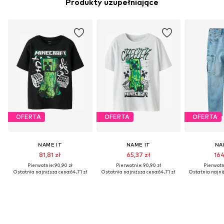
Produkty uzupełniające
OFERTA
OFERTA
OFERTA
NAME IT
NAME IT
NA
81,81 zł
65,37 zł
164
Pierwotnie: 90,90 zł
Pierwotnie: 90,90 zł
Pierwotni
Ostatnia najniższa cena:
64,71 zł
Ostatnia najniższa cena:
64,71 zł
Ostatnia najni