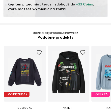
pochodzących z recyklingu może zmniejszyć
Kup ten przedmiot teraz i zdobądź do 
+33 Coins
, 
zapotrzebowanie na surowce, uniknąć odpadów i chronić
które możesz wymienić na zniżki.
zasoby naturalne.
Więcej
MOŻE CI SIĘ SPODOBAĆ RÓWNIEŻ
Podobne produkty
WYPRZEDAŻ
OFERTA
DESIGUAL
NAME IT
NA