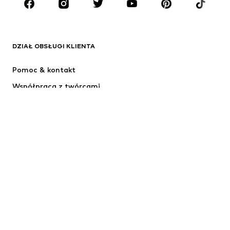
Kozaki niebieski dla niemowląt
Buty sportowe ADIDAS dla
chłopców
Jeansy dla chłopców
Spodenki dla niemowlaka
Kurtki przejściowe dla dzieci
Buty dla niemowląt
MARKI DZIECIĘCE
BLUE SEVEN
BISGAARD
Cars Jeans
Tommy Hilfiger
Jack & Jones Junior
KIDS ONLY
LEVI'S
MANGO Kids
name it
Calvin Klein Jeans
BIRKENSTOCK
Nike Sportswear
Champion Authentic Athletic
CONVERSE
Apparel
SANETTA
STACCATO
Adidas Performance
SUPERFIT