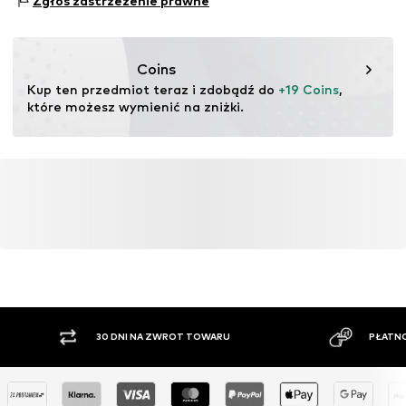
Zgłoś zastrzeżenie prawne
22457 Hamburg
DE
www.bestseller.com
Coins
Kup ten przedmiot teraz i zdobądź do 
+19 Coins
, 
które możesz wymienić na zniżki.
MOŻE CI SIĘ SPODOBAĆ RÓWNIEŻ
Podobne produkty