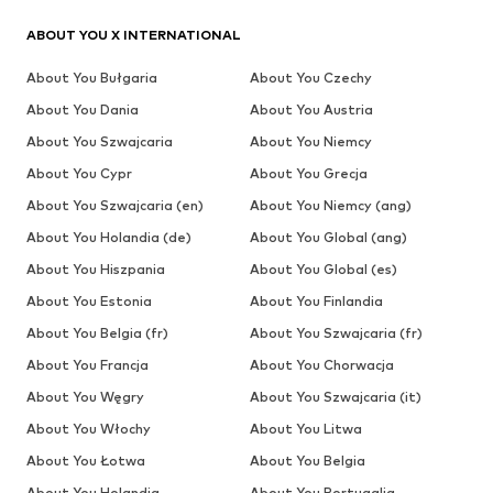
Nie przegap niczego!
Zapisz się do newslettera i otrzymuj ekskluzywne
oferty
Dla kobiet
Dla mężczyzn
Twój adres e-mail
Zapisz się
Chcę otrzymywać od ABOUT YOU newsletter o aktualnych
trendach, ofertach i kuponach zgodnie ze stroną
Polityka
prywatności
. Możesz wycofać swoją zgodę w dowolnym
momencie ze skutkiem na przyszłość, wysyłając wiadomość na