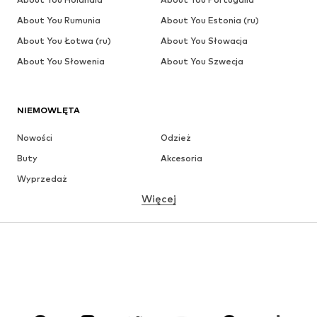
adres
obslugaklienta@aboutyou.pl
lub korzystając z opcji
rezygnacji z subskrypcji na końcu każdego newslettera.
KATEGORIE DZIECIĘCE
Buty dla dzieci
Trampki dla dziewczynek
Kurtki & płaszcze niebieski dla
Śpiochy niemowlęce
dziewczynek
Swetry różowy dla dziewczyne
Czapki niebieski dla chłopców
Białe trampki chłopięce
Sukienki dla dziewczynek
Koszule dla chłopców
Ubrania dla dzieci wyprzedaż
T-Shirty dla chłopców
Bluzy Nike dla chłopców
Koszulki dla niemowląt
Buty do raczkowania różowy dla
niemowląt