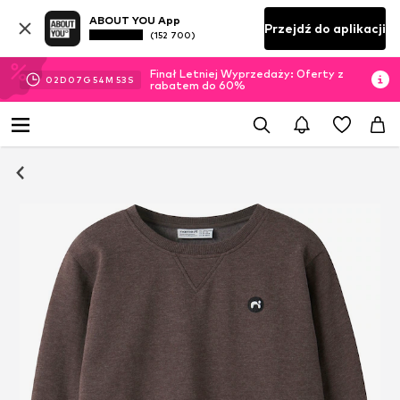
ABOUT YOU App
Przejdź do aplikacji
(152 700)
Finał Letniej Wyprzedaży: Oferty z
02
D
07
G
54
M
52
S
rabatem do 60%