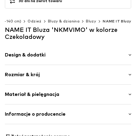
30 dni na zwrot towaru
(92-140 cm)
Odzież
Bluzy & dzianina
Bluzy
NAME IT Bluzy
NAME IT Bluza 'NKMVIMO' w kolorze
Czekoladowy
Design & dodatki
Melanż
Rozmiar & krój
Dres
Okrągły dekolt
Długość rękawa: Długi rękaw
Kołnierz ze ściągaczem
Materiał & pielęgnacja
Długość: Długość normalna
Ściągacz
Krój: Normalny krój
Zakryte ramiona
Materiał: 60% Bawełna, 40% Poliester - PES
Informacje o producencie
Naszywka z logo
Kraj pochodzenia: Bangladesz
Miękki w dotyku
Bestseller Textilhandels GmbH
Modering 1
Nr artykułu
NAI9mgn008000005