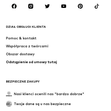
MARKI
ADIDAS ORIGINALS
Nike Sportswear
Next
ADIDAS SPORTSWEAR
DZIAŁ OBSŁUGI KLIENTA
NIKE
ADIDAS PERFORMANCE
Pomoc & kontakt
Jordan
SUPERFIT
Współpraca z twórcami
Obszar dostawy
Odstąpienie od umowy tutaj
BEZPIECZNE ZAKUPY
Nasi klienci ocenili nas "bardzo dobrze"
Twoje dane są u nas bezpieczne