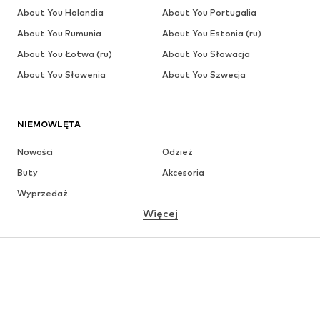
About You Holandia
About You Portugalia
About You Rumunia
About You Estonia (ru)
About You Łotwa (ru)
About You Słowacja
About You Słowenia
About You Szwecja
NIEMOWLĘTA
Nowości
Odzież
Buty
Akcesoria
Wyprzedaż
Więcej
DZIEWCZYNKI
Dzieci (92-140 cm)
Młodzież (140-176 cm)
CHŁOPCY
Dzieci (92-140 cm)
Młodzież (140-176 cm)