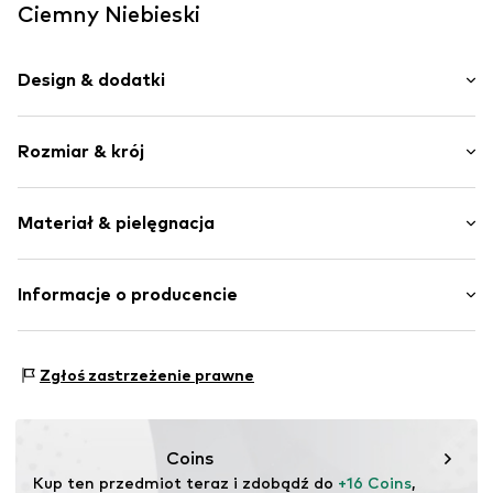
Ciemny Niebieski
Design & dodatki
Dres
Rozmiar & krój
Okrągły dekolt
Kołnierz ze ściągaczem
Długość rękawa: Długi rękaw
Ściągacz
Materiał & pielęgnacja
Krój: Normalny krój
Aplikacje i naszywki
Miękki w dotyku
Materiał: 60% Bawełna, 40% Poliester - PES (z
Informacje o producencie
Nr artykułu
NAIa01n005000002
recyclingu)
Bestseller Textilhandels GmbH
Kraj pochodzenia: Bangladesz
Modering 1
Zgłoś zastrzeżenie prawne
22457 Hamburg
DE
www.bestseller.com
Coins
Kup ten przedmiot teraz i zdobądź do 
+16 Coins
, 