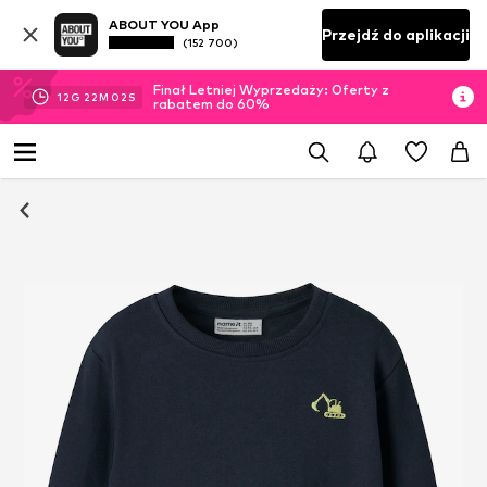
ABOUT YOU App
Przejdź do aplikacji
(152 700)
Finał Letniej Wyprzedaży: Oferty z
12
G
22
M
01
S
rabatem do 60%