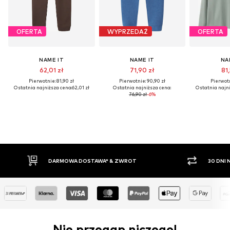
OFERTA
WYPRZEDAŻ
OFERTA
NAME IT
NAME IT
NA
62,01 zł
71,90 zł
81
Pierwotnie: 81,90 zł
Pierwotnie: 90,90 zł
Pierwotn
Ostatnia najniższa cena:
62,01 zł
Ostatnia najniższa cena:
Ostatnia najni
76,90 zł
-6%
WROT
30 DNI NA ZWROT TOWARU
Nie przegap niczego!