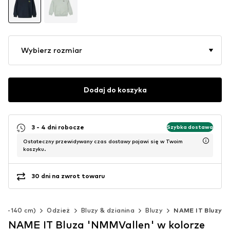
Wybierz rozmiar
Dodaj do koszyka
3 - 4 dni robocze
Szybka dostawa
Ostateczny przewidywany czas dostawy pojawi się w Twoim
koszyku.
30 dni na zwrot towaru
(92-140 cm)
Odzież
Bluzy & dzianina
Bluzy
NAME IT Bluzy
NAME IT Bluza 'NMMVallen' w kolorze