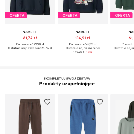
OFERTA
OFERTA
OFERTA
NAME IT
NAME IT
NA
61,74 zł
134,91 zł
61,
Pierwotnie: 129,90 zł
Pierwotnie: 167,90 zł
Pierwotni
Ostatnia najniższa cena:
61,74 zł
Ostatnia najniższa cena:
Ostatnia najni
149,90 zł
-10%
SKOMPLETUJ SWÓJ ZESTAW
Produkty uzupełniające