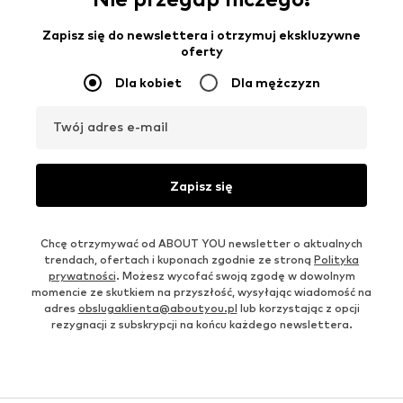
Zapisz się do newslettera i otrzymuj ekskluzywne
oferty
Dla kobiet
Dla mężczyzn
Twój adres e-mail
Zapisz się
Chcę otrzymywać od ABOUT YOU newsletter o aktualnych
trendach, ofertach i kuponach zgodnie ze stroną
Polityka
prywatności
. Możesz wycofać swoją zgodę w dowolnym
momencie ze skutkiem na przyszłość, wysyłając wiadomość na
adres
obslugaklienta@aboutyou.pl
lub korzystając z opcji
rezygnacji z subskrypcji na końcu każdego newslettera.