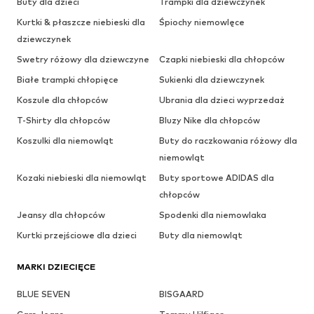
Buty dla dzieci
Trampki dla dziewczynek
Kurtki & płaszcze niebieski dla
Śpiochy niemowlęce
dziewczynek
Swetry różowy dla dziewczyne
Czapki niebieski dla chłopców
Białe trampki chłopięce
Sukienki dla dziewczynek
Koszule dla chłopców
Ubrania dla dzieci wyprzedaż
T-Shirty dla chłopców
Bluzy Nike dla chłopców
Koszulki dla niemowląt
Buty do raczkowania różowy dla
niemowląt
Kozaki niebieski dla niemowląt
Buty sportowe ADIDAS dla
chłopców
Jeansy dla chłopców
Spodenki dla niemowlaka
Kurtki przejściowe dla dzieci
Buty dla niemowląt
MARKI DZIECIĘCE
BLUE SEVEN
BISGAARD