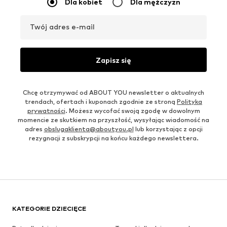
Dla kobiet
Dla mężczyzn
Twój adres e-mail
Zapisz się
Chcę otrzymywać od ABOUT YOU newsletter o aktualnych
trendach, ofertach i kuponach zgodnie ze stroną
Polityka
prywatności
. Możesz wycofać swoją zgodę w dowolnym
momencie ze skutkiem na przyszłość, wysyłając wiadomość na
adres
obslugaklienta@aboutyou.pl
lub korzystając z opcji
rezygnacji z subskrypcji na końcu każdego newslettera.
KATEGORIE DZIECIĘCE