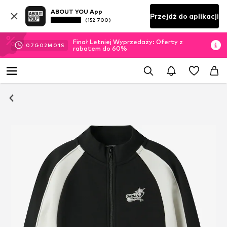
ABOUT YOU App
Przejdź do aplikacji
(152 700)
Finał Letniej Wyprzedaży: Oferty z
07
G
02
M
00
S
rabatem do 60%