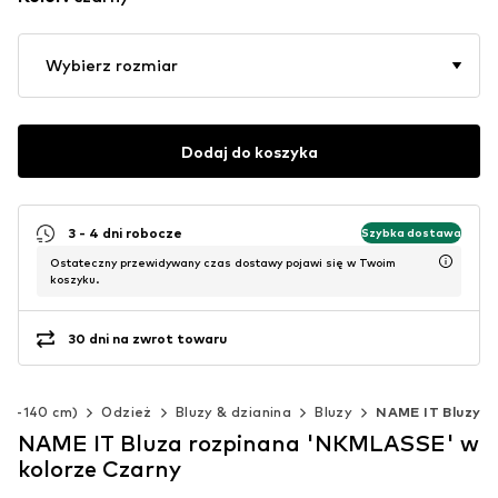
Wybierz rozmiar
Dodaj do koszyka
3 - 4 dni robocze
Szybka dostawa
Ostateczny przewidywany czas dostawy pojawi się w Twoim
koszyku.
30 dni na zwrot towaru
(92-140 cm)
Odzież
Bluzy & dzianina
Bluzy
NAME IT Bluzy
NAME IT Bluza rozpinana 'NKMLASSE' w
kolorze Czarny