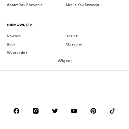
About You Słowenia
About You Szwecja
NIEMOWLĘTA
Nowości
Odzież
Buty
Akcesoria
Wyprzedaż
Więcej
DZIEWCZYNKI
Dzieci (92-140 cm)
Młodzież (140-176 cm)
CHŁOPCY
Dzieci (92-140 cm)
Młodzież (140-176 cm)
MARKI
ADIDAS ORIGINALS
Nike Sportswear