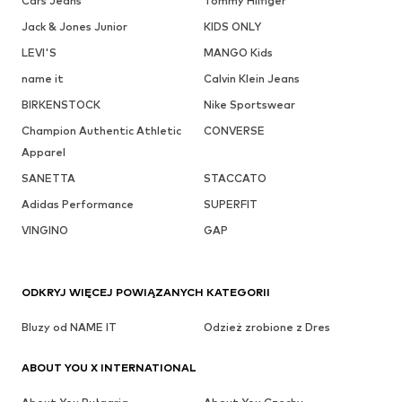
Cars Jeans
Tommy Hilfiger
Jack & Jones Junior
KIDS ONLY
LEVI'S
MANGO Kids
name it
Calvin Klein Jeans
BIRKENSTOCK
Nike Sportswear
Champion Authentic Athletic
CONVERSE
Apparel
SANETTA
STACCATO
Adidas Performance
SUPERFIT
VINGINO
GAP
ODKRYJ WIĘCEJ POWIĄZANYCH KATEGORII
Bluzy od NAME IT
Odzież zrobione z Dres
ABOUT YOU X INTERNATIONAL