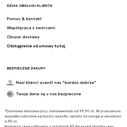
Next
ADIDAS SPORTSWEAR
DZIAŁ OBSŁUGI KLIENTA
NIKE
ADIDAS PERFORMANCE
Pomoc & kontakt
Jordan
SUPERFIT
Współpraca z twórcami
Obszar dostawy
Odstąpienie od umowy tutaj
BEZPIECZNE ZAKUPY
Nasi klienci ocenili nas "bardzo dobrze"
Twoje dane są u nas bezpieczne
*Darmowa dostawa przy zamówieniach od 99,90 zł. W przeciwnym
wypadku naliczane są koszty wysyłki i opłaty za usługę w wysokości
4,90 zł.
Najniższa cena całkowita z ostatnich 30 dni przed obniżką ceny.