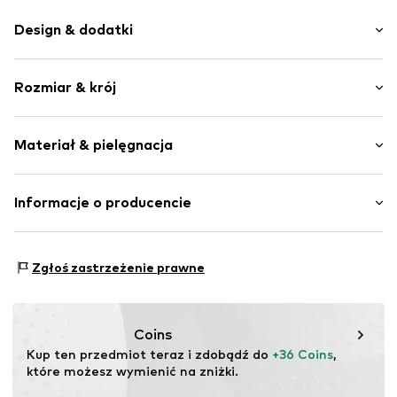
Design & dodatki
Łączenie kolorów
Rozmiar & krój
Dres
Kołnierz typu stójka
Długość rękawa: Długi rękaw
Kołnierz ze ściągaczem
Materiał & pielęgnacja
Krój: Normalny krój
Raglanowe rękawy
Ściągacz
Materiał: 70% Bawełna, 30% Poliester - PES
Informacje o producencie
Szwy w jednym odcieniu
Kraj pochodzenia: Bangladesz
Miękki w dotyku
Bestseller Textilhandels GmbH
Zamek błyskawiczny
Modering 1
Zgłoś zastrzeżenie prawne
22457 Hamburg
Nr artykułu
NAIa5cy001000001
DE
www.bestseller.com
Coins
Kup ten przedmiot teraz i zdobądź do 
+36 Coins
, 
które możesz wymienić na zniżki.