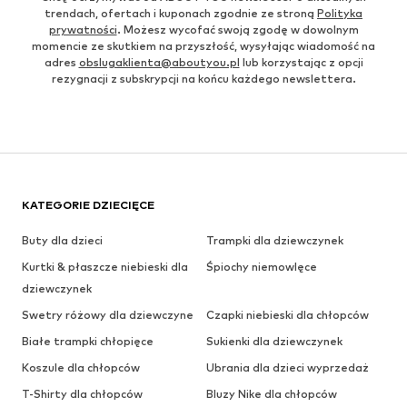
trendach, ofertach i kuponach zgodnie ze stroną
Polityka
prywatności
. Możesz wycofać swoją zgodę w dowolnym
momencie ze skutkiem na przyszłość, wysyłając wiadomość na
adres
obslugaklienta@aboutyou.pl
lub korzystając z opcji
rezygnacji z subskrypcji na końcu każdego newslettera.
KATEGORIE DZIECIĘCE
Buty dla dzieci
Trampki dla dziewczynek
Kurtki & płaszcze niebieski dla
Śpiochy niemowlęce
dziewczynek
Swetry różowy dla dziewczyne
Czapki niebieski dla chłopców
Białe trampki chłopięce
Sukienki dla dziewczynek
Koszule dla chłopców
Ubrania dla dzieci wyprzedaż
T-Shirty dla chłopców
Bluzy Nike dla chłopców