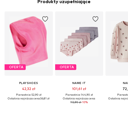
Produkty uzupełniające
OFERTA
OFERTA
PLAYSHOES
NAME IT
NA
42,32 zł
101,61 zł
72,
Pierwotnie: 52,90 zł
Pierwotnie: 144,90 zł
Pierwotn
Ostatnia najniższa cena:
36,81 zł
Ostatnia najniższa cena:
Ostatnia najni
112,90 zł
-10%