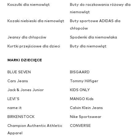
Koszulki dla niemowląt
Buty do raczkowania różowy dla
niemowląt
Kozaki niebieski dla niemowląt
Buty sportowe ADIDAS dla
chłopców
Jeansy dla chłopców
Spodenki dla niemowlaka
Kurtki przejściowe dla dzieci
Buty dla niemowląt
MARKI DZIECIĘCE
BLUE SEVEN
BISGAARD
Cars Jeans
Tommy Hilfiger
Jack & Jones Junior
KIDS ONLY
LEVI'S
MANGO Kids
name it
Calvin Klein Jeans
BIRKENSTOCK
Nike Sportswear
Champion Authentic Athletic
CONVERSE
Apparel