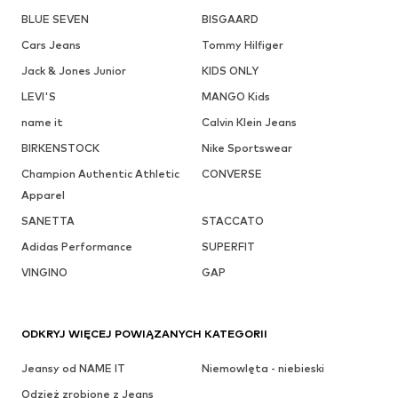
BLUE SEVEN
BISGAARD
Cars Jeans
Tommy Hilfiger
Jack & Jones Junior
KIDS ONLY
LEVI'S
MANGO Kids
name it
Calvin Klein Jeans
BIRKENSTOCK
Nike Sportswear
Champion Authentic Athletic
CONVERSE
Apparel
SANETTA
STACCATO
Adidas Performance
SUPERFIT
VINGINO
GAP
ODKRYJ WIĘCEJ POWIĄZANYCH KATEGORII
Jeansy od NAME IT
Niemowlęta - niebieski
Odzież zrobione z Jeans