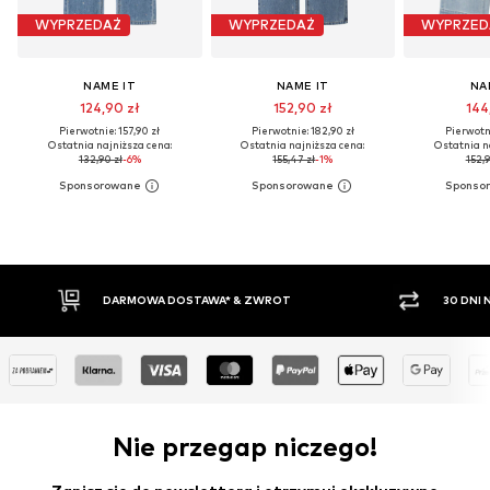
WYPRZEDAŻ
WYPRZEDAŻ
WYPRZED
NAME IT
NAME IT
NA
124,90 zł
152,90 zł
144
Pierwotnie: 157,90 zł
Pierwotnie: 182,90 zł
Pierwotni
Ostatnia najniższa cena:
Ostatnia najniższa cena:
Ostatnia n
132,90 zł
-6%
155,47 zł
-1%
152,9
 & ZWROT
30 DNI NA ZWROT TOWARU
Nie przegap niczego!