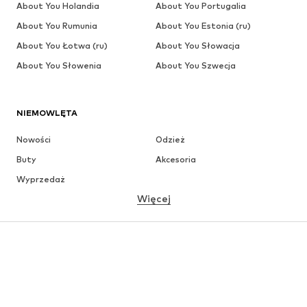
About You Holandia
About You Portugalia
About You Rumunia
About You Estonia (ru)
About You Łotwa (ru)
About You Słowacja
About You Słowenia
About You Szwecja
NIEMOWLĘTA
Nowości
Odzież
Buty
Akcesoria
Wyprzedaż
Więcej
DZIEWCZYNKI
Dzieci (92-140 cm)
Młodzież (140-176 cm)
CHŁOPCY
Dzieci (92-140 cm)
Młodzież (140-176 cm)