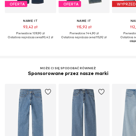
OFERTA
OFERTA
WYPRZED
NAME IT
NAME IT
NA
93,42 zł
115,92 zł
112
Pierwotnie: 109,90 zł
Pierwotnie: 144,90 zł
Pierwotni
Ostatnia najniższa cena:
93,42 zł
Ostatnia najniższa cena:
115,92 zł
Ostatnia n
119,9
MOŻE CI SIĘ SPODOBAĆ RÓWNIEŻ
Sponsorowane przez nasze marki