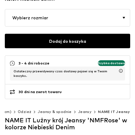
Wybierz rozmiar
Dodaj do koszyka
3 - 4 dni robocze
Szybka dostawa
Ostateczny przewidywany czas dostawy pojawi się w Twoim
koszyku.
30 dni na zwrot towaru
40 cm)
Odzież
Jeansy & spodnie
Jeansy
NAME IT Jeansy
NAME IT Lużny krój Jeansy 'NMFRose' w
kolorze Niebieski Denim