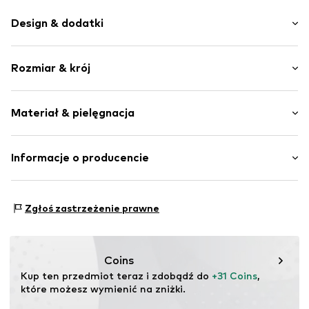
Design & dodatki
Jeans
Rozmiar & krój
Obszyte brzegi
Rozporek na zamek błyskawiczny
Długość: Długi / Maxi
5 kieszeni
Materiał & pielęgnacja
Krój: Lużny krój
Twardy w dotyku
Krój: Luźny krój
Szlufki na pasek
Materiał: 74% Bawełna, 24% Poliester - PES, 1% Wiskoza,
Informacje o producencie
Zamek błyskawiczny
1% Elastan
Nr artykułu
NAIa5a4001000001
Bestseller Textilhandels GmbH
Kraj pochodzenia: Kambodża
Modering 1
Zgłoś zastrzeżenie prawne
22457 Hamburg
DE
www.bestseller.com
Coins
Kup ten przedmiot teraz i zdobądź do 
+31 Coins
, 
które możesz wymienić na zniżki.