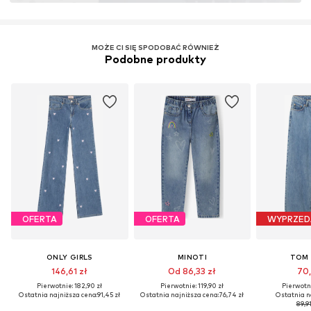
MOŻE CI SIĘ SPODOBAĆ RÓWNIEŻ
Podobne produkty
OFERTA
OFERTA
WYPRZED
ONLY GIRLS
MINOTI
TOM 
146,61 zł
Od 86,33 zł
70,
Pierwotnie: 182,90 zł
Pierwotnie: 119,90 zł
Pierwotni
Ostatnia najniższa cena:
91,45 zł
Ostatnia najniższa cena:
76,74 zł
Ostatnia n
89,91