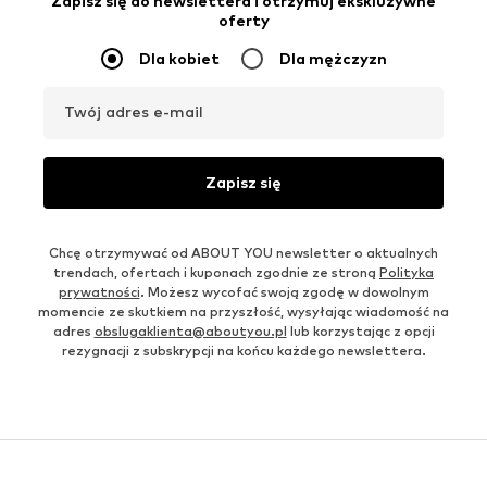
Zapisz się do newslettera i otrzymuj ekskluzywne
oferty
Dla kobiet
Dla mężczyzn
Twój adres e-mail
Zapisz się
Chcę otrzymywać od ABOUT YOU newsletter o aktualnych
trendach, ofertach i kuponach zgodnie ze stroną
Polityka
prywatności
. Możesz wycofać swoją zgodę w dowolnym
momencie ze skutkiem na przyszłość, wysyłając wiadomość na
adres
obslugaklienta@aboutyou.pl
lub korzystając z opcji
rezygnacji z subskrypcji na końcu każdego newslettera.