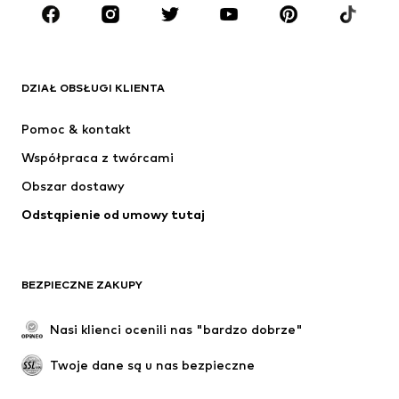
MARKI
ADIDAS ORIGINALS
Nike Sportswear
Next
ADIDAS SPORTSWEAR
DZIAŁ OBSŁUGI KLIENTA
NIKE
Jordan
Pomoc & kontakt
ADIDAS PERFORMANCE
NAME IT
Współpraca z twórcami
Obszar dostawy
Odstąpienie od umowy tutaj
BEZPIECZNE ZAKUPY
Nasi klienci ocenili nas "bardzo dobrze"
Twoje dane są u nas bezpieczne