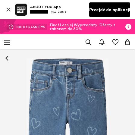
ABOUT YOU App
Przejdź do aplikacji
(152 700)
Finał Letniej Wyprzedaży: Oferty z
03
D
01
G
45
M
08
S
rabatem do 60%