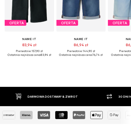
OFERTA
OFERTA
OFERTA
NAME IT
NAME IT
NA
83,94 zł
86,94 zł
86,
Pierwotnie: 157,90 zł
Pierwotnie: 144,90 zł
Pierwotni
Ostatnia najniższa cena:
83,94 zł
Ostatnia najniższa cena:
76,74 zł
Ostatnia najni
ARMOWA DOSTAWA* & ZWROT
30 DNI NA ZWROT TOWAR