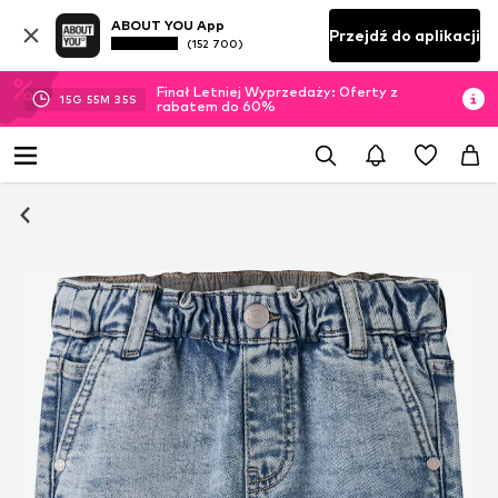
ABOUT YOU App
Przejdź do aplikacji
(152 700)
Finał Letniej Wyprzedaży: Oferty z
15
G
55
M
34
S
rabatem do 60%