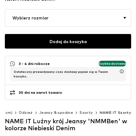
Wybierz rozmiar
Dodaj do koszyka
3 - 4 dni robocze
Szybka dostawa
Ostateczny przewidywany czas dostawy pojawi się w Twoim
koszyku.
30 dni na zwrot towaru
140 cm)
Odzież
Jeansy & spodnie
Szorty
NAME IT Szorty
NAME IT Lużny krój Jeansy 'NMMBen' w
kolorze Niebieski Denim