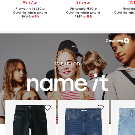
95,97 zł
39,54 zł
101
Pierwotnie: 144,90 zł
Pierwotnie: 95,90 zł
Pierwotni
Ostatnia najniższa cena:
Ostatnia najniższa cena:
Ostatnia najni
101,43 zł
-5%
48,54 zł
-18%
Obserwuj
WIĘCEJ OD