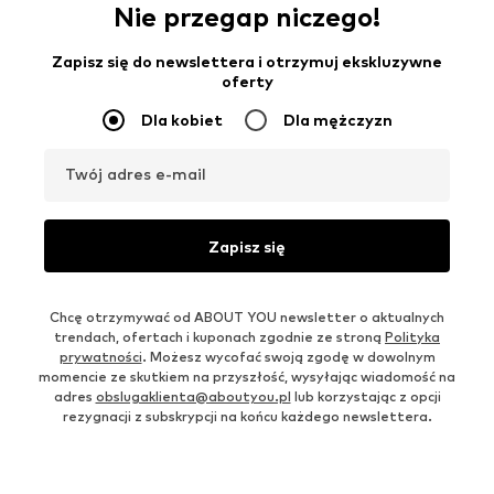
Nie przegap niczego!
Zapisz się do newslettera i otrzymuj ekskluzywne
oferty
Dla kobiet
Dla mężczyzn
Twój adres e-mail
Zapisz się
Chcę otrzymywać od ABOUT YOU newsletter o aktualnych
trendach, ofertach i kuponach zgodnie ze stroną
Polityka
prywatności
. Możesz wycofać swoją zgodę w dowolnym
momencie ze skutkiem na przyszłość, wysyłając wiadomość na
adres
obslugaklienta@aboutyou.pl
lub korzystając z opcji
rezygnacji z subskrypcji na końcu każdego newslettera.