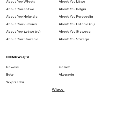
About You Włochy
About You Litwa
About You Łotwa
About You Belgia
About You Holandia
About You Portugalia
About You Rumunia
About You Estonia (ru)
About You Łotwa (ru)
About You Słowacja
About You Słowenia
About You Szwecja
NIEMOWLĘTA
Nowości
Odzież
Buty
Akcesoria
Wyprzedaż
Więcej
DZIEWCZYNKI
Dzieci (92-140 cm)
Młodzież (140-176 cm)
CHŁOPCY