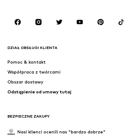
Dzieci (92-140 cm)
Młodzież (140-176 cm)
MARKI
ADIDAS ORIGINALS
Nike Sportswear
Next
ADIDAS SPORTSWEAR
DZIAŁ OBSŁUGI KLIENTA
NIKE
ADIDAS PERFORMANCE
Pomoc & kontakt
Jordan
SUPERFIT
Współpraca z twórcami
Obszar dostawy
Odstąpienie od umowy tutaj
BEZPIECZNE ZAKUPY
Nasi klienci ocenili nas "bardzo dobrze"