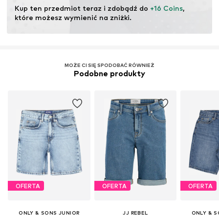
ekosystemów poprzez rolnictwo ekologiczne poprzez
Kup ten przedmiot teraz i zdobądź do 
+16 Coins
, 
rezygnację z modyfikacji genetycznych oraz ograniczenie
które możesz wymienić na zniżki.
zużycia wody i nawozów chemicznych.
Więcej
MOŻE CI SIĘ SPODOBAĆ RÓWNIEŻ
Podobne produkty
OFERTA
OFERTA
OFERTA
ONLY & SONS JUNIOR
JJ REBEL
ONLY & S