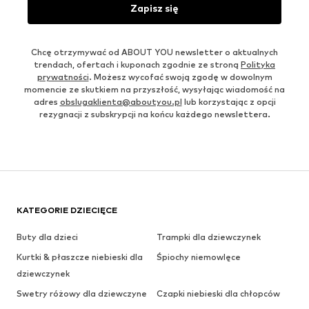
Zapisz się
Chcę otrzymywać od ABOUT YOU newsletter o aktualnych
trendach, ofertach i kuponach zgodnie ze stroną
Polityka
prywatności
. Możesz wycofać swoją zgodę w dowolnym
momencie ze skutkiem na przyszłość, wysyłając wiadomość na
adres
obslugaklienta@aboutyou.pl
lub korzystając z opcji
rezygnacji z subskrypcji na końcu każdego newslettera.
KATEGORIE DZIECIĘCE
Buty dla dzieci
Trampki dla dziewczynek
Kurtki & płaszcze niebieski dla
Śpiochy niemowlęce
dziewczynek
Swetry różowy dla dziewczyne
Czapki niebieski dla chłopców