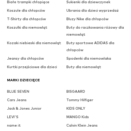
Białe trampki chłopięce
Sukienki dla dziewczynek
Koszule dla chłopców
Ubrania dla dzieci wyprzedaż
T-Shirty dla chłopców
Bluzy Nike dla chłopców
Koszulki dla niemowląt
Buty do raczkowania różowy dla
niemowląt
Kozaki niebieski dla niemowląt
Buty sportowe ADIDAS dla
chłopców
Jeansy dla chłopców
Spodenki dla niemowlaka
Kurtki przejściowe dla dzieci
Buty dla niemowląt
MARKI DZIECIĘCE
BLUE SEVEN
BISGAARD
Cars Jeans
Tommy Hilfiger
Jack & Jones Junior
KIDS ONLY
LEVI'S
MANGO Kids
name it
Calvin Klein Jeans