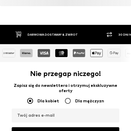
DARMOWA DOSTAWA* & ZWROT
30 DNI
Nie przegap niczego!
Zapisz się do newslettera i otrzymuj ekskluzywne
oferty
Dla kobiet
Dla mężczyzn
Twój adres e-mail