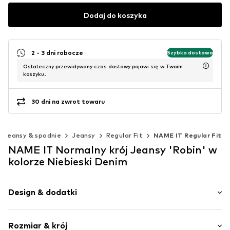
Dodaj do koszyka
2 - 3 dni robocze
Szybka dostawa
Ostateczny przewidywany czas dostawy pojawi się w Twoim
koszyku.
30 dni na zwrot towaru
Jeansy & spodnie
Jeansy
Regular Fit
NAME IT Regular Fit
NAME IT Normalny krój Jeansy 'Robin' w
kolorze Niebieski Denim
Design & dodatki
Jednolite kolory
Rozmiar & krój
Jeans