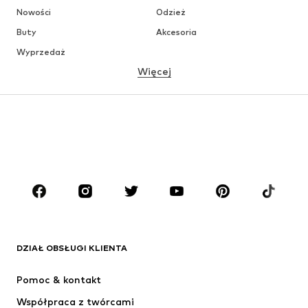
Nowości
Odzież
Buty
Akcesoria
Wyprzedaż
Więcej
DZIEWCZYNKI
Dzieci (92-140 cm)
Młodzież (140-176 cm)
CHŁOPCY
Dzieci (92-140 cm)
Młodzież (140-176 cm)
MARKI
ADIDAS ORIGINALS
Nike Sportswear
Next
ADIDAS SPORTSWEAR
DZIAŁ OBSŁUGI KLIENTA
NIKE
Jordan
Pomoc & kontakt
ADIDAS PERFORMANCE
SUPERFIT
Współpraca z twórcami