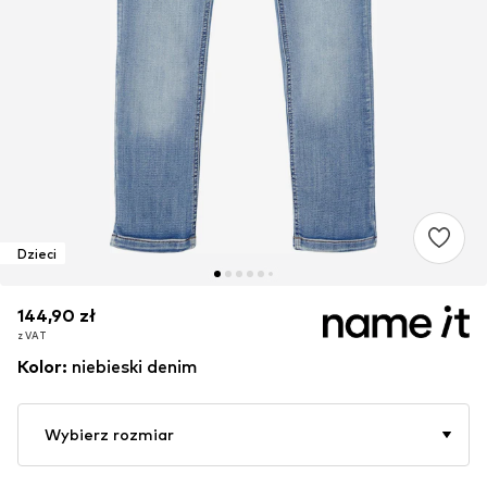
Dzieci
144,90 zł
144,90 zł
144,90 zł
z VAT
z VAT
z VAT
Kolor
:
niebieski denim
Wybierz rozmiar