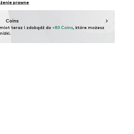
 40
eżenie prawne
tylne części pochodzenia zwierzęcego: tak
: Indie
.next.co.uk/hc/en-gb
Coins
miot teraz i zdobądź do 
+83 Coins
, które możesz 
iżki.