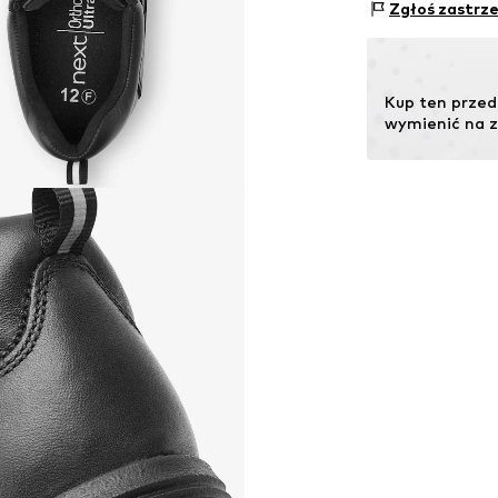
Zielstattstrasse
Zgłoś zastrz
Zawiera nieteks
81379 München
Kraj pochodzenia
DE
https://zendesk
Kup ten przed
wymienić na zn