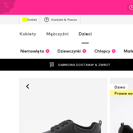
Outlet
Kontakt & Pomoc
Kobiety
Mężczyźni
Dzieci
Niemowlęta
Dziewczynki
Chłopcy
Mark
DARMOWA DOSTAWA* & ZWROT
Dzieci
Prawie w