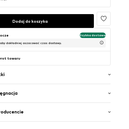
Dodaj do koszyka
bocze
Szybka dostawa
 aby dokładniej oszacować czas dostawy.
wrot towaru
ki
ory
lęgnacja
czubek
Materiał wierzchni: Skóra
roducencie
ka: Poliester - PES
 GmbH
wa: Guma termoplastyczna - TPR
brx6001000022