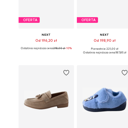
OFERTA
OFERTA
NEXT
NEXT
Od 196,20 zł
Od 198,90 zł
Ostatnia najniższa cena:
218,00 zł
-10%
Pierwotnie: 221,00 zł
Dostępne w różnych rozmiarach
Dostępne w różnych rozmiarach
Ostatnia najniższa cena:
187,85 zł
Dodaj do koszyka
Dodaj do koszyka