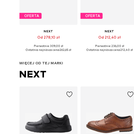
OFERTA
OFERTA
NEXT
NEXT
Od 278,10 zł
Od 212,40 zł
Pierwotnie: 309,00 zł
Pierwotnie: 236,00 zł
Dostępne rozmiary: 43, 44, 45, 45
Dostępne w różnych rozmiarach
Ostatnia najniższa cena:
262,65 zł
Ostatnia najniższa cena:
212,40 zł
Dodaj do koszyka
Dodaj do koszyka
WIĘCEJ OD TEJ MARKI
NEXT