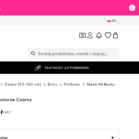
%
PL
PŁATNOŚĆ ZA POBRANIEM
Dzieci (92-140 cm)
Buty
Półbuty
Next Półbuty
kolorze Czarny
ł
z VAT
ł
z VAT
miar