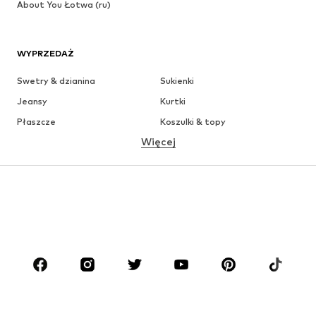
About You Łotwa (ru)
WYPRZEDAŻ
Swetry & dzianina
Sukienki
Jeansy
Kurtki
Płaszcze
Koszulki & topy
Więcej
Spodnie
Bielizna
Spódnice
Bluzki & koszule
Bluzy
Marynarki
Moda plażowa
Kombinezony
Plus size
Moda ciążowa
Buty
Sport
Akcesoria
Premium
ODZIEŻ