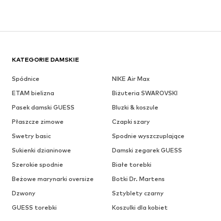
KATEGORIE DAMSKIE
Spódnice
NIKE Air Max
ETAM bielizna
Biżuteria SWAROVSKI
Pasek damski GUESS
Bluzki & koszule
Płaszcze zimowe
Czapki szary
Swetry basic
Spodnie wyszczuplające
Sukienki dzianinowe
Damski zegarek GUESS
Szerokie spodnie
Białe torebki
Beżowe marynarki oversize
Botki Dr. Martens
Dzwony
Sztyblety czarny
GUESS torebki
Koszulki dla kobiet