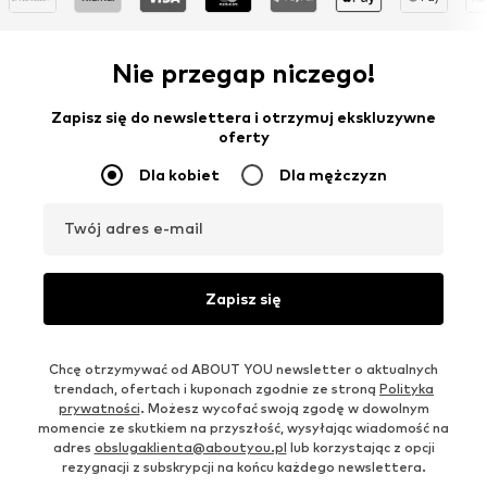
Nie przegap niczego!
Zapisz się do newslettera i otrzymuj ekskluzywne
oferty
Dla kobiet
Dla mężczyzn
Twój adres e-mail
Zapisz się
Chcę otrzymywać od ABOUT YOU newsletter o aktualnych
trendach, ofertach i kuponach zgodnie ze stroną
Polityka
prywatności
. Możesz wycofać swoją zgodę w dowolnym
momencie ze skutkiem na przyszłość, wysyłając wiadomość na
adres
obslugaklienta@aboutyou.pl
lub korzystając z opcji
rezygnacji z subskrypcji na końcu każdego newslettera.