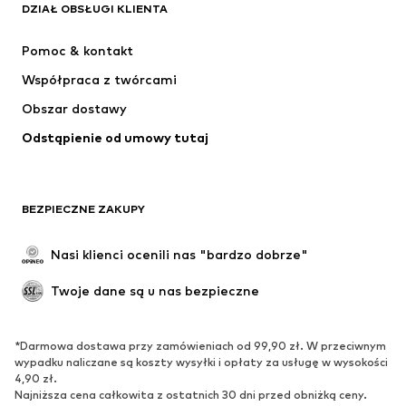
DZIAŁ OBSŁUGI KLIENTA
Nowości
Na czasie
Sukienki
Jeansy
Pomoc & kontakt
Koszulki & topy
Spodnie
Współpraca z twórcami
Kurtki
Swetry & dzianina
Obszar dostawy
Bielizna
Bluzki & koszule
Odstąpienie od umowy tutaj
Płaszcze
Spódnice
Moda plażowa
Bluzy
Marynarki
Kombinezony
BEZPIECZNE ZAKUPY
Plus size
Moda ciążowa
Specjalne okazje
Ekskluzywne
Nasi klienci ocenili nas "bardzo dobrze"
Recykling
Twoje dane są u nas bezpieczne
BUTY
*Darmowa dostawa przy zamówieniach od 99,90 zł. W przeciwnym
Nowości
Na czasie
wypadku naliczane są koszty wysyłki i opłaty za usługę w wysokości
Trampki & sneakersy
Botki
4,90 zł.
Najniższa cena całkowita z ostatnich 30 dni przed obniżką ceny.
Czółenka & buty na obcasie
Kozaki