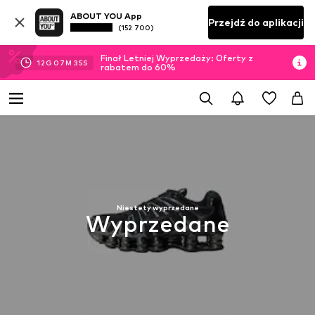
ABOUT YOU App
Przejdź do aplikacji
(152 700)
Finał Letniej Wyprzedaży: Oferty z
12
G
07
M
34
S
rabatem do 60%
Niestety wyprzedane
Wyprzedane