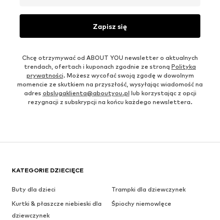
Zapisz się
Chcę otrzymywać od ABOUT YOU newsletter o aktualnych
trendach, ofertach i kuponach zgodnie ze stroną
Polityka
prywatności
. Możesz wycofać swoją zgodę w dowolnym
momencie ze skutkiem na przyszłość, wysyłając wiadomość na
adres
obslugaklienta@aboutyou.pl
lub korzystając z opcji
rezygnacji z subskrypcji na końcu każdego newslettera.
KATEGORIE DZIECIĘCE
Buty dla dzieci
Trampki dla dziewczynek
Kurtki & płaszcze niebieski dla
Śpiochy niemowlęce
dziewczynek