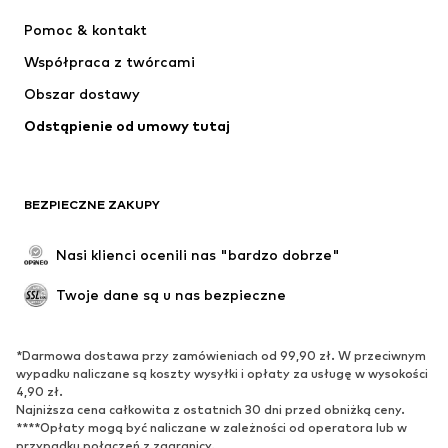
NIKE
ADIDAS PERFORMANCE
Pomoc & kontakt
Jordan
SUPERFIT
Współpraca z twórcami
Obszar dostawy
Odstąpienie od umowy tutaj
BEZPIECZNE ZAKUPY
Nasi klienci ocenili nas "bardzo dobrze"
Twoje dane są u nas bezpieczne
*Darmowa dostawa przy zamówieniach od 99,90 zł. W przeciwnym
wypadku naliczane są koszty wysyłki i opłaty za usługę w wysokości
4,90 zł.
Najniższa cena całkowita z ostatnich 30 dni przed obniżką ceny.
****Opłaty mogą być naliczane w zależności od operatora lub w
przypadku połączeń z zagranicy.