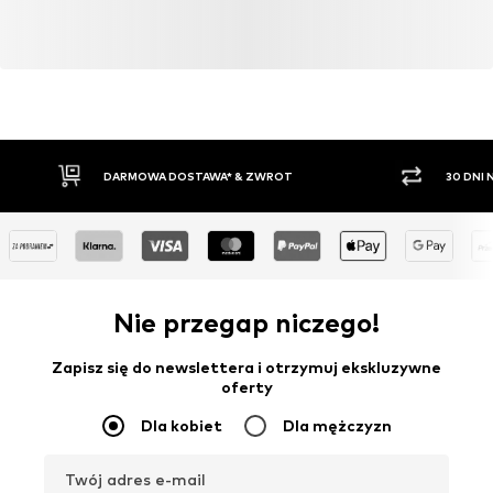
DARMOWA DOSTAWA* & ZWROT
30 DNI
Nie przegap niczego!
Zapisz się do newslettera i otrzymuj ekskluzywne
oferty
Dla kobiet
Dla mężczyzn
Twój adres e-mail