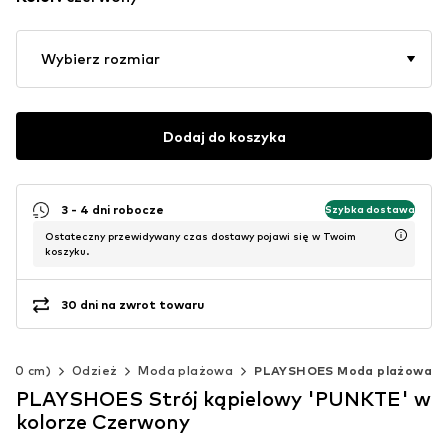
Wybierz rozmiar
Dodaj do koszyka
3 - 4 dni robocze
Szybka dostawa
Ostateczny przewidywany czas dostawy pojawi się w Twoim
koszyku.
30 dni na zwrot towaru
-140 cm)
Odzież
Moda plażowa
PLAYSHOES Moda plażowa
PLAYSHOES Strój kąpielowy 'PUNKTE' w
kolorze Czerwony