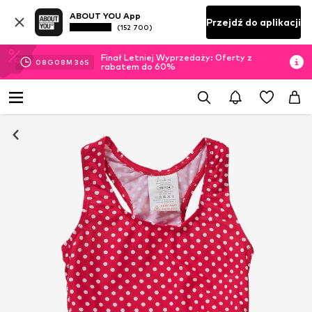
ABOUT YOU App
Przejdź do aplikacji
(152 700)
Finał Letniej Wyprzedaży: Oferty z
08
G
08
M
35
S
rabatem do 60%