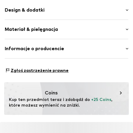
Design & dodatki
Kropkowany
Materiał & pielęgnacja
Ochrona UV
Wzór na całej powierzchni
Szwy w jednym odcieniu
Materiał: 82% Polyamid - PA, 18% Elastan
Informacje o producencie
Miękki w dotyku
Kraj pochodzenia: Chiny
PLAYSHOES GmbH
Nr artykułu
PLS0052001000001
Eberhardstr. 20-26
Zgłoś zastrzeżenie prawne
72461 Albstadt
DE
info@playshoes.de
Coins
Kup ten przedmiot teraz i zdobądź do 
+25 Coins
, 
które możesz wymienić na zniżki.