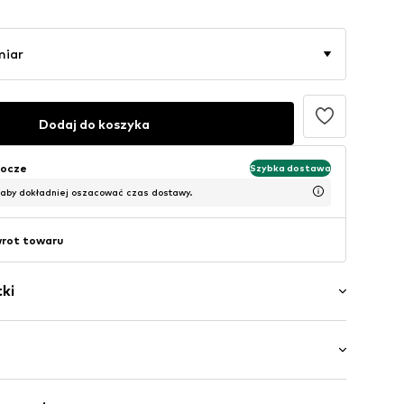
miar
Dodaj do koszyka
bocze
Szybka dostawa
 aby dokładniej oszacować czas dostawy.
wrot towaru
ki
ory
aszcz
gość normalna