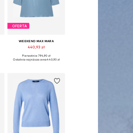
OFERTA
WEEKEND MAX MARA
440,93 zł
Pierwotnie: 794,90 zł
Dostępne rozmiary: S, M
Ostatnia najniższa cena:
440,93 zł
Dodaj do koszyka