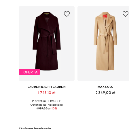
OFERTA
LAUREN RALPH LAUREN
MAX&CO.
1 745,10 zł
2 349,00 zł
Pierwotnie: 2 159,00 zł
Dostępne w różnych rozmiarach
Dostępne rozmiary: XS, M, XL, X
Ostatnia najniższa cena:
1 939,00 zł
-10%
Dodaj do koszyka
Dodaj do koszyka
Stylowa inspiracja