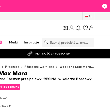
%
PL
Marki
Inspiracje
PŁATNOŚĆ ZA POBRANIEM
ż
Płaszcze
Płaszcze wełniane
Weekend Max Mara Płaszcze wełniane
Max Mara
a Płaszcz przejściowy 'RESINA' w kolorze Bordowy
3
d
18
g
38
m
32
s
3
d
18
g
38
m
32
s
z VAT
z VAT
 769,00 zł
y
 769,00 zł