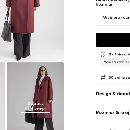
Rozmiar
Wybierz roz
3 - 4 dni ro
Wybierz rozmiar,
30 dni na z
Design & dodat
Zobacz
Jednolite kol
stylizacje
Rozmiar & krój
Wełna
Klasyczny pł
Długość: Dłu
Rozcięcie