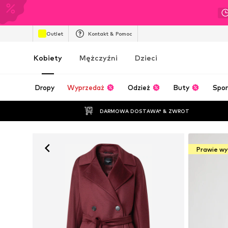
Outlet
Kontakt & Pomoc
Kobiety
Mężczyźni
Dzieci
Dropy
Wyprzedaż
Odzież
Buty
Spor
DARMOWA DOSTAWA* & ZWROT
Prawie w