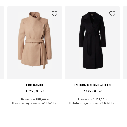
TED BAKER
LAUREN RALPH LAUREN
1 719,00 zł
2 129,00 zł
Pierwotnie: 1 919,00 zł
Pierwotnie: 2 379,00 zł
XL
Dostępne rozmiary: XS, S, M, L, XL
Dostępne w różnych rozmiarach
D
Ostatnia najniższa cena:
1 376,10 zł
Ostatnia najniższa cena:
2 129,00 zł
Dodaj do koszyka
Dodaj do koszyka