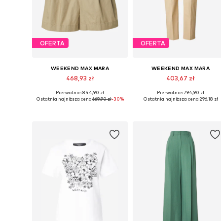
OFERTA
OFERTA
WEEKEND MAX MARA
WEEKEND MAX MARA
468,93 zł
403,67 zł
Pierwotnie: 844,90 zł
Pierwotnie: 794,90 zł
Dostępne rozmiary: 40
Dostępne rozmiary: 38, 40
Ostatnia najniższa cena:
669,90 zł
-30%
Ostatnia najniższa cena:
296,18 zł
Dodaj do koszyka
Dodaj do koszyka