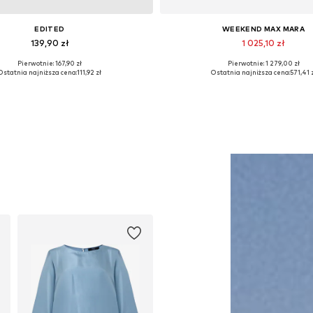
EDITED
WEEKEND MAX MARA
139,90 zł
1 025,10 zł
Pierwotnie: 167,90 zł
Pierwotnie: 1 279,00 zł
Dostępne rozmiary: One Size
Dostępne rozmiary: 34, 42
Ostatnia najniższa cena:
111,92 zł
Ostatnia najniższa cena:
571,41 
Dodaj do koszyka
Dodaj do koszyka