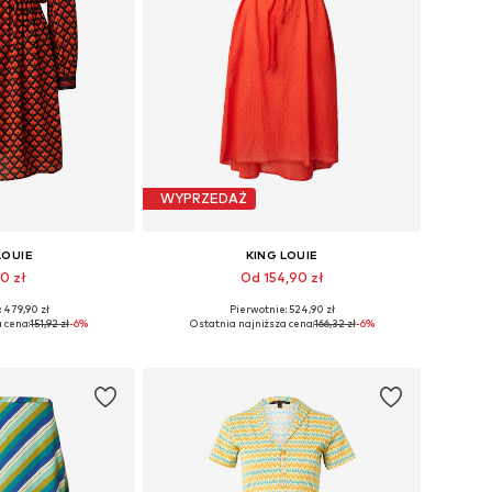
WYPRZEDAŻ
LOUIE
KING LOUIE
90 zł
Od 154,90 zł
 479,90 zł
Pierwotnie: 524,90 zł
ry: 34, 38, 40
Dostępne rozmiary: 34, 38
 cena:
151,92 zł
-6%
Ostatnia najniższa cena:
166,32 zł
-6%
 koszyka
Dodaj do koszyka