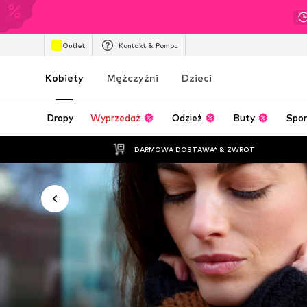
Outlet
Kontakt & Pomoc
Kobiety
Mężczyźni
Dzieci
Dropy
Wyprzedaż
Odzież
Buty
Spor
DARMOWA DOSTAWA* & ZWROT