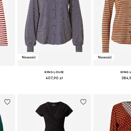
Nowość
Nowość
KING LOUIE
KING 
407,90 zł
384,
 XL
Dostępne rozmiary: XS, S, M, L, XL
Dostępne rozmiary
Dodaj do koszyka
Dodaj do