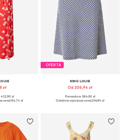
OFERTA
LOUIE
KING LOUIE
8 zł
Od 206,94 zł
 432,90 zł
Pierwotnie: 384,90 zł
iary: 40, 42
Dostępne rozmiary: 34, 36, 38, 40, 44
za cena:
154,74 zł
Ostatnia najniższa cena:
206,94 zł
 koszyka
Dodaj do koszyka