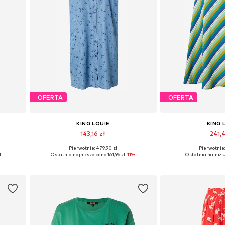
OFERTA
OFERTA
KING LOUIE
KING 
143,16 zł
241,4
Pierwotnie: 479,90 zł
Pierwotnie:
2, 44
Dostępne rozmiary: 36, 38
Dostępne rozm
ł
Ostatnia najniższa cena:
161,96 zł
-11%
Ostatnia najniżs
Dodaj do koszyka
Dodaj do