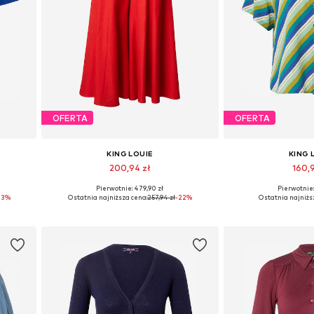
OFERTA
OFERTA
KING LOUIE
KING 
200,94 zł
160,
Pierwotnie: 479,90 zł
Pierwotnie:
Dostępne rozmiary: 34, 36, 38, 40, 42, 44
Dostępne rozmi
33%
Ostatnia najniższa cena:
257,94 zł
-22%
Ostatnia najniżs
Dodaj do koszyka
Dodaj do