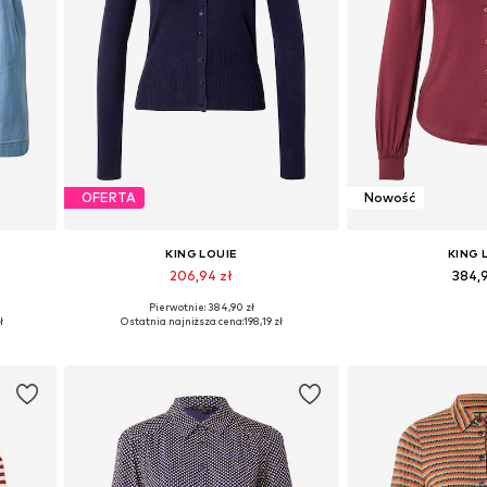
OFERTA
Nowość
KING LOUIE
KING 
206,94 zł
384,
+
1
Pierwotnie: 384,90 zł
ch
Dostępne rozmiary: XS, M, XL
Dostępne rozmiary
ł
Ostatnia najniższa cena:
198,19 zł
Dodaj do koszyka
Dodaj do