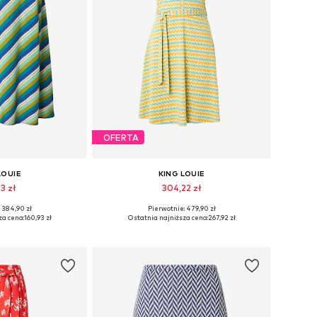
OFERTA
LOUIE
KING LOUIE
3 zł
304,22 zł
 384,90 zł
Pierwotnie: 479,90 zł
iary: 34, 36
Dostępne rozmiary: 34, 38
za cena:
160,93 zł
Ostatnia najniższa cena:
267,92 zł
 koszyka
Dodaj do koszyka