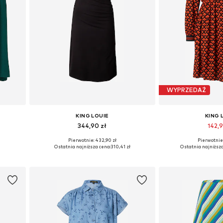
WYPRZEDAŻ
KING LOUIE
KING 
344,90 zł
142,
Pierwotnie: 432,90 zł
Pierwotnie:
 42, 44
Dostępne rozmiary: 34, 36, 38
Dostępne rozmia
Ostatnia najniższa cena:
310,41 zł
Ostatnia najniższa
Dodaj do koszyka
Dodaj do