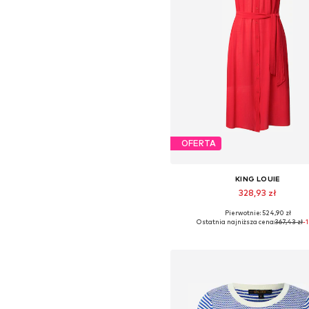
OFERTA
KING LOUIE
328,93 zł
Pierwotnie: 524,90 zł
Dostępne rozmiary: 36, 42, 4
Ostatnia najniższa cena:
367,43 zł
-
Dodaj do koszyka