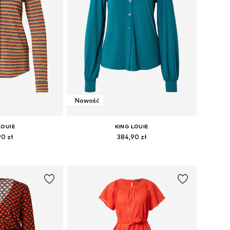
Nowość
LOUIE
KING LOUIE
90 zł
384,90 zł
: XS, S, M, L, XL
Dostępne rozmiary: XS, S, M, L, XL
 koszyka
Dodaj do koszyka