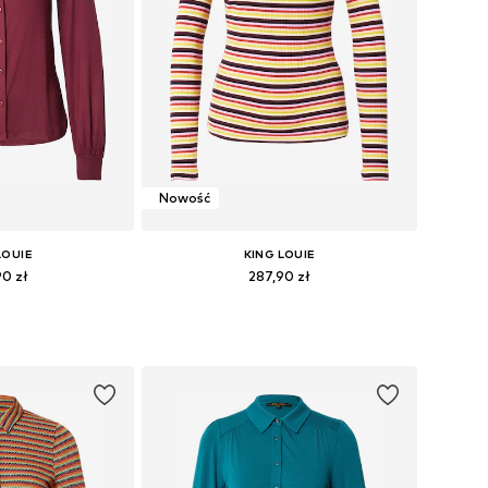
Nowość
LOUIE
KING LOUIE
90 zł
287,90 zł
: XS, S, M, L, XL
Dostępne rozmiary: XS, S, M, L, XL
 koszyka
Dodaj do koszyka