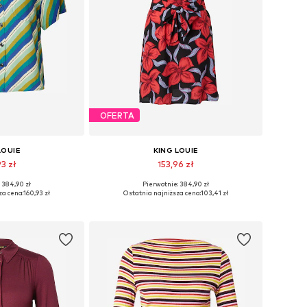
OFERTA
LOUIE
KING LOUIE
93 zł
153,96 zł
 384,90 zł
Pierwotnie: 384,90 zł
ary: XS, S, L
Dostępne rozmiary: 34, 36, 38, 40
za cena:
160,93 zł
Ostatnia najniższa cena:
103,41 zł
 koszyka
Dodaj do koszyka