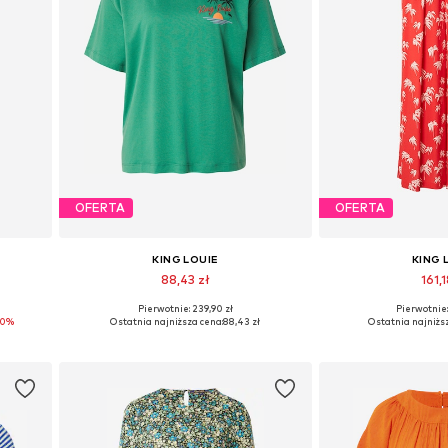
OFERTA
OFERTA
KING LOUIE
KING 
88,43 zł
161,1
Pierwotnie: 239,90 zł
Pierwotnie:
4
Dostępne rozmiary: XS, S, L
Dostępne rozm
10%
Ostatnia najniższa cena:
88,43 zł
Ostatnia najniżs
Dodaj do koszyka
Dodaj do