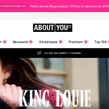
Finał Letniej Wyprzedaży: Oferty z rabatem do 60
03
D
10
G
45
M
25
S
ABOUT
YOU
t
Akcesoria
Streetwear
Premium
Top 100
30 DNI NA ZWROT TOWARU