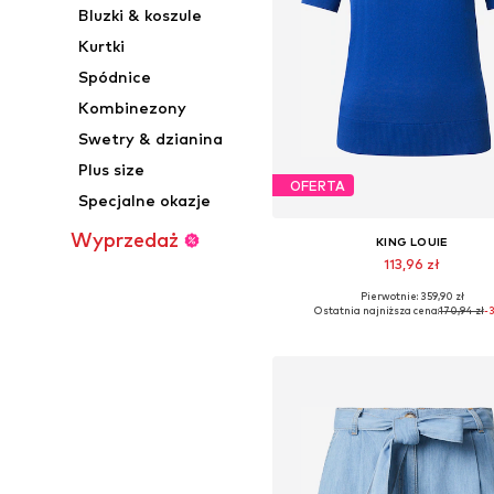
Bluzki & koszule
Kurtki
Spódnice
Kombinezony
Swetry & dzianina
Plus size
OFERTA
Specjalne okazje
Wyprzedaż
KING LOUIE
113,96 zł
Pierwotnie: 359,90 zł
Dostępne rozmiary: XS, S, M
Ostatnia najniższa cena:
170,94 zł
-
Dodaj do koszyka