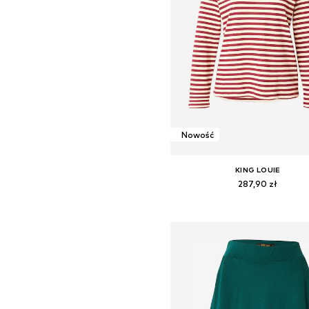
Nowość
KING LOUIE
287,90 zł
Dostępne rozmiary: XS, S, M, L,
Dodaj do koszyka