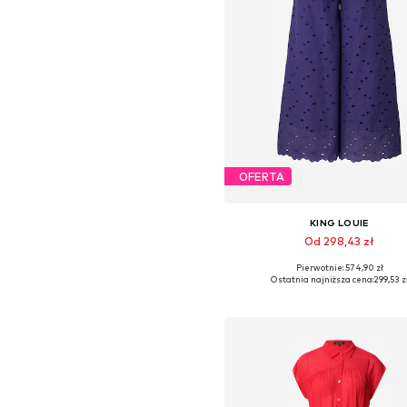
OFERTA
KING LOUIE
Od 298,43 zł
Pierwotnie: 574,90 zł
Dostępne rozmiary: 34, 38, 40, 4
Ostatnia najniższa cena:
299,53 z
Dodaj do koszyka