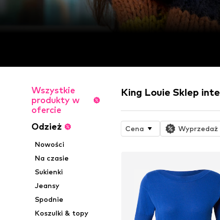
Wszystkie
King Louie Sklep in
produkty w
ofercie
Odzież
Cena
Wyprzedaż
Nowości
Na czasie
Sukienki
Jeansy
Spodnie
Koszulki & topy