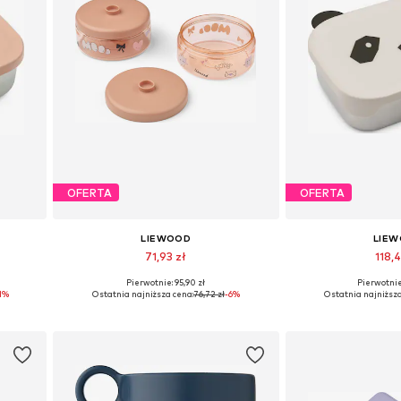
OFERTA
OFERTA
LIEWOOD
LIE
71,93 zł
118,4
Pierwotnie: 95,90 zł
Pierwotnie:
e
Dostępne rozmiary: One Size
Dostępne rozmi
11%
Ostatnia najniższa cena:
76,72 zł
-6%
Ostatnia najniższa
Dodaj do koszyka
Dodaj do