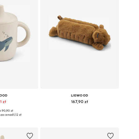
WOOD
LIEWOOD
1 zł
167,90 zł
: 90,90 zł
ary: One Size
Dostępne rozmiary: One Size
sza cena:
61,12 zł
 koszyka
Dodaj do koszyka