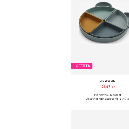
OFERTA
LIEWOOD
121,47 zł
Pierwotnie: 192,90 zł
Dostępne rozmiary: One Siz
Ostatnia najniższa cena:
121,47 z
Dodaj do koszyka