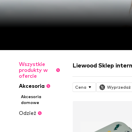
Wszystkie
Liewood Sklep inter
produkty w
ofercie
Akcesoria
Cena
Wyprzedaż
Akcesoria
domowe
Odzież