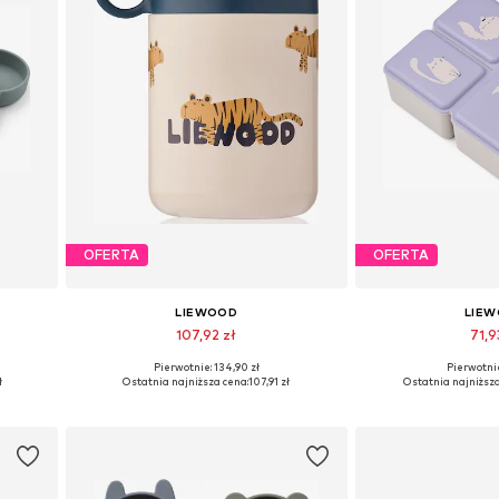
OFERTA
OFERTA
LIEWOOD
LIE
107,92 zł
71,9
Pierwotnie: 134,90 zł
Pierwotnie
e
Dostępne rozmiary: One Size
Dostępne rozmi
ł
Ostatnia najniższa cena:
107,91 zł
Ostatnia najniższa
Dodaj do koszyka
Dodaj do