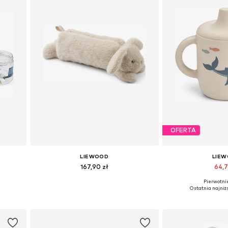
OFERTA
LIEWOOD
LIE
167,90 zł
64,7
Pierwotnie
e
Dostępne rozmiary: One Size
Dostępne rozmi
Ostatnia najniż
Dodaj do koszyka
Dodaj do