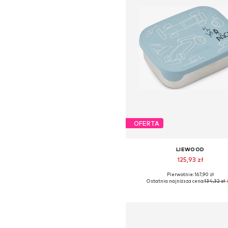
OFERTA
LIEWOOD
125,93 zł
Pierwotnie: 167,90 zł
Dostępne rozmiary: One Siz
Ostatnia najniższa cena:
134,32 zł
-
Dodaj do koszyka