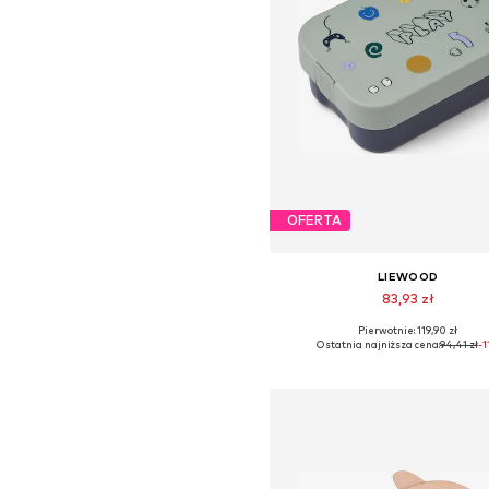
OFERTA
LIEWOOD
83,93 zł
Pierwotnie: 119,90 zł
Dostępne rozmiary: One Siz
Ostatnia najniższa cena:
94,41 zł
-1
Dodaj do koszyka