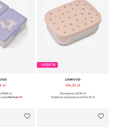
OFERTA
WOOD
LIEWOOD
3 zł
134,32 zł
: 95,90 zł
Pierwotnie: 167,90 zł
ary: One Size
Dostępne rozmiary: One Size
 cena:
76,72 zł
-6%
Ostatnia najniższa cena:
134,32 zł
 koszyka
Dodaj do koszyka