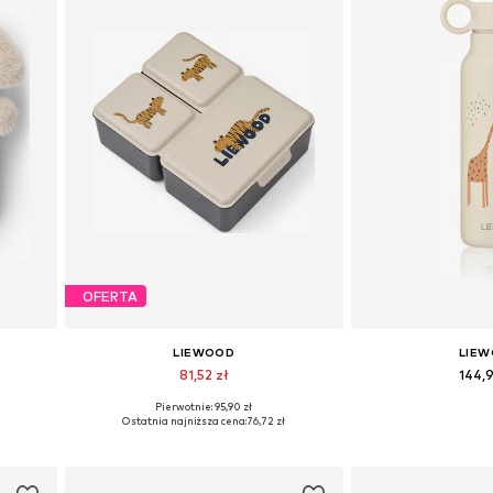
OFERTA
LIEWOOD
LIE
81,52 zł
144,
Pierwotnie: 95,90 zł
e
Dostępne rozmiary: One Size
Dostępne rozmi
Ostatnia najniższa cena:
76,72 zł
Dodaj do koszyka
Dodaj do