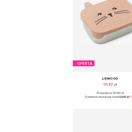
OFERTA
LIEWOOD
111,92 zł
Pierwotnie: 157,90 zł
Dostępne rozmiary: One Siz
Ostatnia najniższa cena:
125,91 zł
-
Dodaj do koszyka