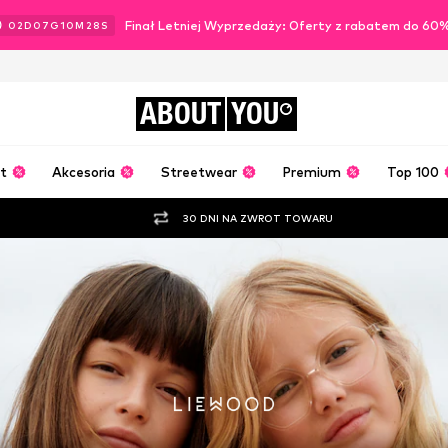
Finał Letniej Wyprzedaży: Oferty z rabatem do 60
02
D
07
G
10
M
26
S
ABOUT
YOU
t
Akcesoria
Streetwear
Premium
Top 100
30 DNI NA ZWROT TOWARU