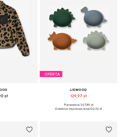
OFERTA
WOOD
LIEWOOD
90 zł
129,97 zł
Pierwotnie: 207,90 zł
iary: XS, XL
Dostępne rozmiary: One Size
Ostatnia najniższa cena:
122,32 zł
 koszyka
Dodaj do koszyka