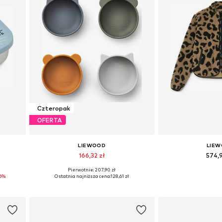
Czteropak
OFERTA
LIEWOOD
LIE
166,32 zł
574,
Pierwotnie: 207,90 zł
e
Dostępne rozmiary: One Size
Dostępne rozm
6%
Ostatnia najniższa cena:
128,61 zł
Dodaj do koszyka
Dodaj do