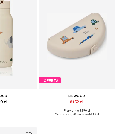
OFERTA
WOOD
LIEWOOD
90 zł
81,52 zł
Pierwotnie: 95,90 zł
ary: One Size
Dostępne rozmiary: One Size
Ostatnia najniższa cena:
76,72 zł
 koszyka
Dodaj do koszyka