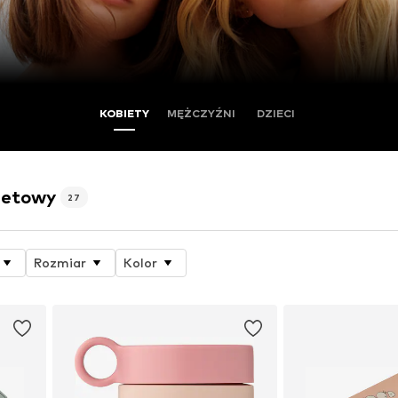
KOBIETY
MĘŻCZYŹNI
DZIECI
netowy
27
Rozmiar
Kolor