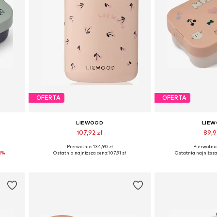
OFERTA
OFERTA
LIEWOOD
LIE
107,92 zł
89,9
Pierwotnie: 134,90 zł
Pierwotnie:
e
Dostępne rozmiary: One Size
Dostępne rozmi
1%
Ostatnia najniższa cena:
107,91 zł
Ostatnia najniższa
Dodaj do koszyka
Dodaj do