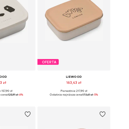
OFERTA
WOOD
LIEWOOD
3 zł
163,43 zł
 157,90 zł
Pierwotnie: 217,90 zł
ary: One Size
Dostępne rozmiary: One Size
 cena:
125,91 zł
-6%
Ostatnia najniższa cena:
173,61 zł
-5%
 koszyka
Dodaj do koszyka