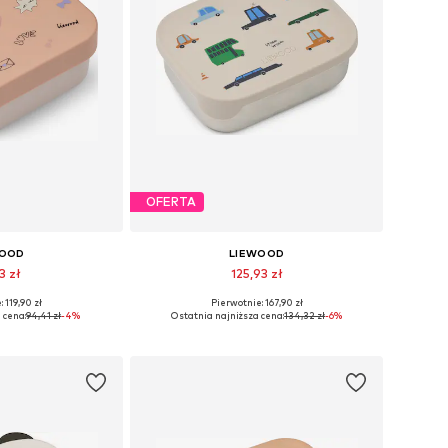
OFERTA
WOOD
LIEWOOD
3 zł
125,93 zł
 119,90 zł
Pierwotnie: 167,90 zł
ary: One Size
Dostępne rozmiary: One Size
 cena:
94,41 zł
-4%
Ostatnia najniższa cena:
134,32 zł
-6%
 koszyka
Dodaj do koszyka