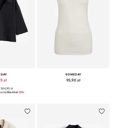
EDAY
SOMEDAY
93 zł
95,90 zł
 384,90 zł
ry: S, M, L, XL
Dostępne rozmiary: S, L, XL
cena:
192,45 zł
-16%
 koszyka
Dodaj do koszyka