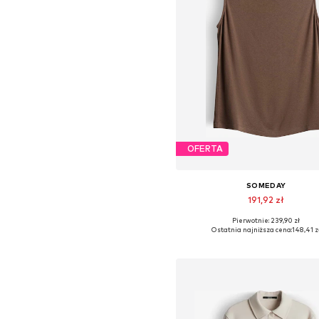
OFERTA
SOMEDAY
191,92 zł
Pierwotnie: 239,90 zł
Dostępne rozmiary: S, M, L, X
Ostatnia najniższa cena:
148,41 z
Dodaj do koszyka