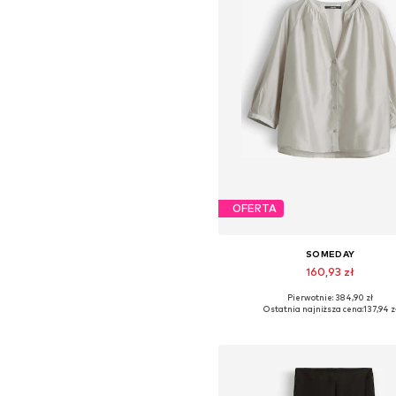
OFERTA
SOMEDAY
160,93 zł
Pierwotnie: 384,90 zł
Dostępne rozmiary: S, M, L
Ostatnia najniższa cena:
137,94 z
Dodaj do koszyka