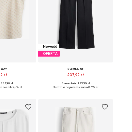
Nowość
OFERTA
EDAY
SOMEDAY
32 zł
407,92 zł
 287,90 zł
Pierwotnie: 479,90 zł
ry: S, M, L, XL
Dostępne w różnych rozmiarach
za cena:
172,74 zł
Ostatnia najniższa cena:
407,92 zł
 koszyka
Dodaj do koszyka