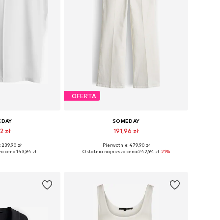
OFERTA
EDAY
SOMEDAY
2 zł
191,96 zł
 239,90 zł
Pierwotnie: 479,90 zł
ry: S, M, L, XL
Dostępne w różnych rozmiarach
za cena:
143,94 zł
Ostatnia najniższa cena:
242,94 zł
-21%
 koszyka
Dodaj do koszyka