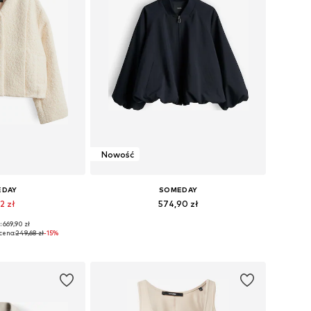
Nowość
EDAY
SOMEDAY
2 zł
574,90 zł
 669,90 zł
ary: M, L, XL
Dostępne rozmiary: L, XL
cena:
249,68 zł
-15%
 koszyka
Dodaj do koszyka