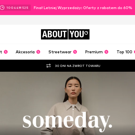
Finał Letniej Wyprzedaży: Oferty z rabatem do 60%
10
G
44
M
49
S
ABOUT
YOU
t
Akcesoria
Streetwear
Premium
Top 100
30 DNI NA ZWROT TOWARU