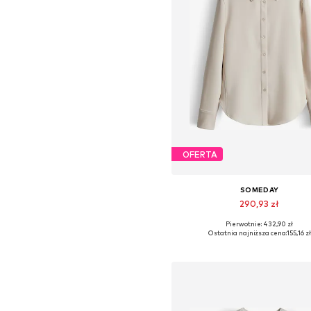
OFERTA
SOMEDAY
290,93 zł
Pierwotnie: 432,90 zł
Dostępne rozmiary: M, L, XL
Ostatnia najniższa cena:
155,16 zł
Dodaj do koszyka