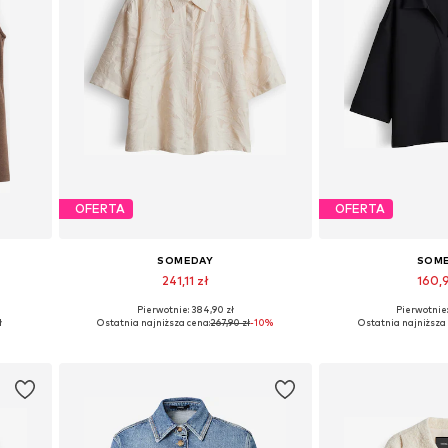
OFERTA
OFERTA
SOMEDAY
SOM
241,11 zł
160,
Pierwotnie: 384,90 zł
Pierwotnie:
L
Dostępne rozmiary: S, M, L
Dostępne rozmia
ł
Ostatnia najniższa cena:
267,90 zł
-10%
Ostatnia najniższa 
Dodaj do koszyka
Dodaj do