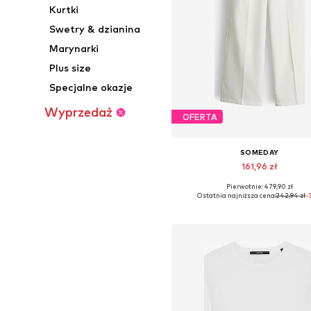
Kurtki
Swetry & dzianina
Marynarki
Plus size
Specjalne okazje
Wyprzedaż
OFERTA
SOMEDAY
161,96 zł
Pierwotnie: 479,90 zł
Dostępne w różnych rozmiara
Ostatnia najniższa cena:
242,94 zł
-
Dodaj do koszyka