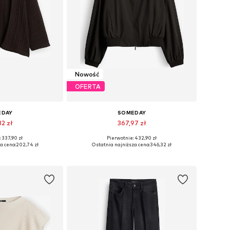
Nowość
OFERTA
EDAY
SOMEDAY
32 zł
367,97 zł
 337,90 zł
Pierwotnie: 432,90 zł
ry: S, M, L, XL
Dostępne rozmiary: XS, S, M, L
a cena:
202,74 zł
Ostatnia najniższa cena:
346,32 zł
 koszyka
Dodaj do koszyka