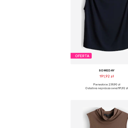
OFERTA
SOMEDAY
191,92 zł
Pierwotnie: 239,90 zł
Dostępne rozmiary: S, M, L, X
Ostatnia najniższa cena:
191,92 z
Dodaj do koszyka