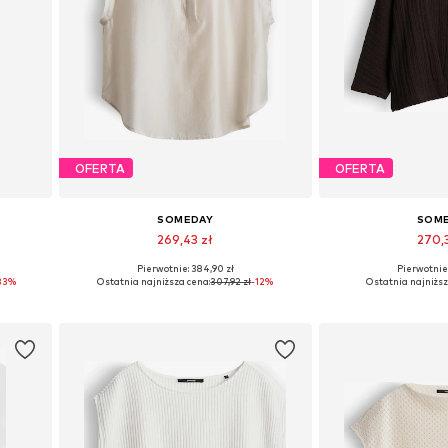
OFERTA
OFERTA
SOMEDAY
SOM
269,43 zł
270,
Pierwotnie: 384,90 zł
Pierwotnie:
ch
Dostępne rozmiary: S, M, L, XL
Dostępne rozmia
33%
Ostatnia najniższa cena:
307,92 zł
-12%
Ostatnia najniższ
Dodaj do koszyka
Dodaj do