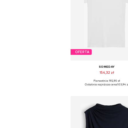
OFERTA
SOMEDAY
154,32 zł
Pierwotnie: 192,90 zł
Dostępne rozmiary: XS-S, S-M,
Ostatnia najniższa cena:
103,94 z
Dodaj do koszyka