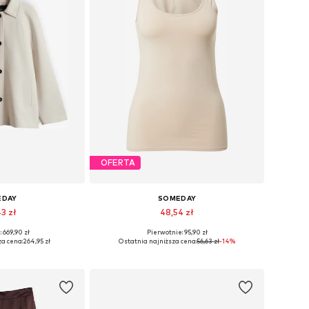
OFERTA
EDAY
SOMEDAY
43 zł
48,54 zł
 669,90 zł
Pierwotnie: 95,90 zł
miary: XS, S
Dostępne rozmiary: S, M
za cena:
264,95 zł
Ostatnia najniższa cena:
56,63 zł
-14%
 koszyka
Dodaj do koszyka