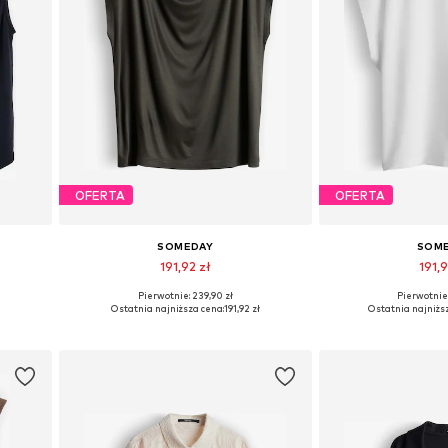
OFERTA
OFERTA
SOMEDAY
SOM
191,92 zł
191,9
Pierwotnie: 239,90 zł
Pierwotnie:
L
Dostępne rozmiary: S, M, L, XL
Dostępne rozmia
ł
Ostatnia najniższa cena:
191,92 zł
Ostatnia najniżs
Dodaj do koszyka
Dodaj do