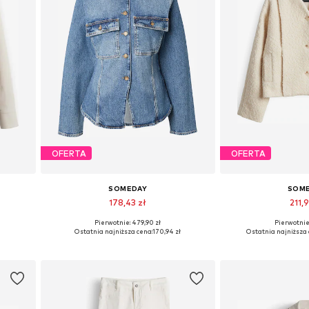
OFERTA
OFERTA
SOMEDAY
SOM
178,43 zł
211,9
Pierwotnie: 479,90 zł
Pierwotnie:
Dostępne rozmiary: 36, 38, 40
Dostępne rozmi
Ostatnia najniższa cena:
170,94 zł
Ostatnia najniższa 
Dodaj do koszyka
Dodaj do