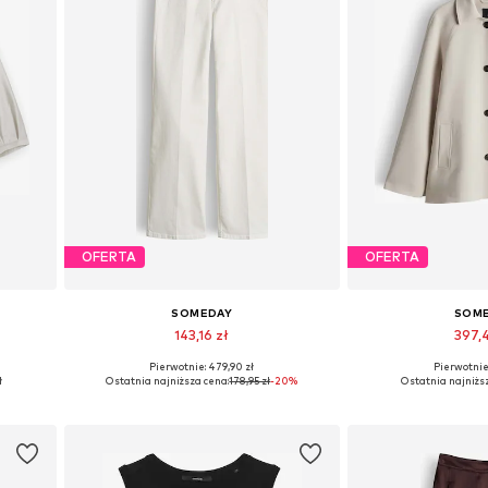
OFERTA
OFERTA
SOMEDAY
SOM
143,16 zł
397,
Pierwotnie: 479,90 zł
Pierwotnie:
Dostępne rozmiary: 25-26, 29, 30-31, 32-34
Dostępne roz
ł
Ostatnia najniższa cena:
178,95 zł
-20%
Ostatnia najniżs
Dodaj do koszyka
Dodaj do