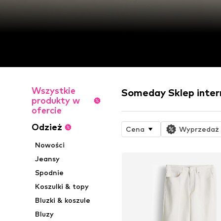
Wszystkie
Someday Sklep inte
produkty w
ofercie
Odzież
Cena
Wyprzedaż
Nowości
Jeansy
Spodnie
Koszulki & topy
Bluzki & koszule
Bluzy