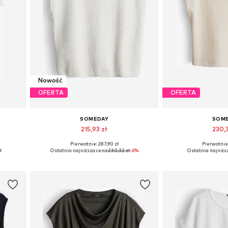
Nowość
OFERTA
OFERTA
SOMEDAY
SOM
215,93 zł
230,
Pierwotnie: 287,90 zł
Pierwotnie:
 M
Dostępne rozmiary: S, M, L, XL
Dostępne rozmia
ł
Ostatnia najniższa cena:
230,32 zł
-6%
Ostatnia najniżs
Dodaj do koszyka
Dodaj do