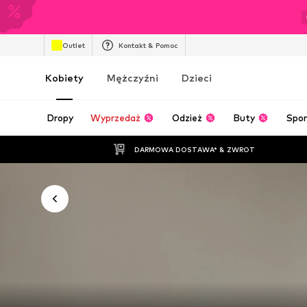
Outlet
Kontakt & Pomoc
Kobiety
Mężczyźni
Dzieci
Dropy
Wyprzedaż
Odzież
Buty
Spor
DARMOWA DOSTAWA* & ZWROT