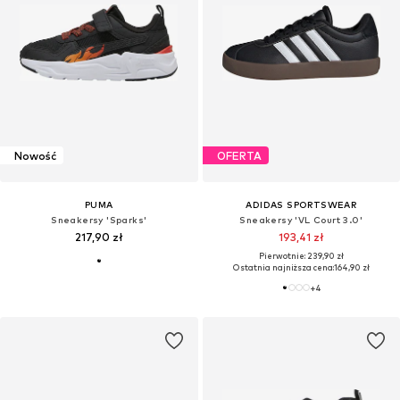
Nowość
OFERTA
PUMA
ADIDAS SPORTSWEAR
Sneakersy 'Sparks'
Sneakersy 'VL Court 3.0'
217,90 zł
193,41 zł
Pierwotnie: 239,90 zł
Ostatnia najniższa cena:
164,90 zł
+
4