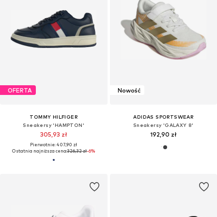
OFERTA
Nowość
TOMMY HILFIGER
ADIDAS SPORTSWEAR
Sneakersy 'HAMPTON'
Sneakersy 'GALAXY 8'
305,93 zł
192,90 zł
Pierwotnie: 407,90 zł
Ostatnia najniższa cena:
326,32 zł
-6%