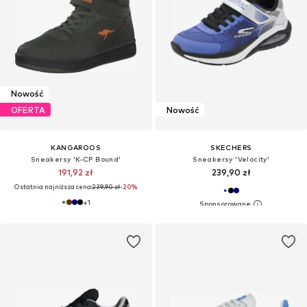
Nowość
OFERTA
Nowość
KANGAROOS
SKECHERS
Sneakersy 'K-CP Bound'
Sneakersy 'Velocity'
191,92 zł
239,90 zł
Ostatnia najniższa cena:
239,90 zł
-20%
+
1