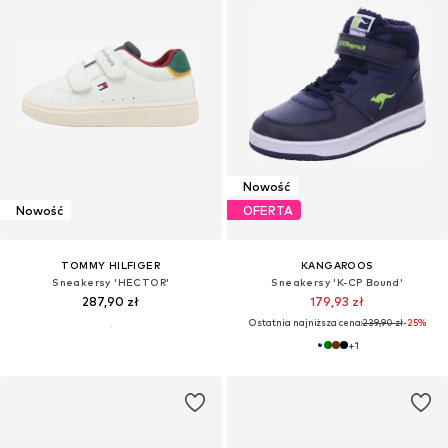
Nowość
Nowość
OFERTA
TOMMY HILFIGER
KANGAROOS
Sneakersy 'HECTOR'
Sneakersy 'K-CP Bound'
287,90 zł
179,93 zł
Ostatnia najniższa cena:
239,90 zł
-25%
+
1