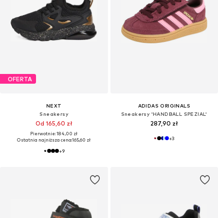
OFERTA
NEXT
ADIDAS ORIGINALS
Sneakersy
Sneakersy 'HANDBALL SPEZIAL'
Od 165,60 zł
287,90 zł
Pierwotnie: 184,00 zł
+
3
Ostatnia najniższa cena:
165,60 zł
+
9