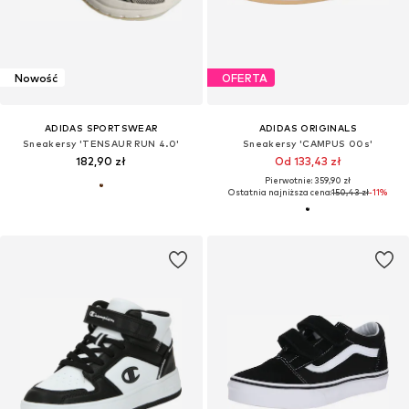
Nowość
OFERTA
ADIDAS SPORTSWEAR
ADIDAS ORIGINALS
Sneakersy 'TENSAUR RUN 4.0'
Sneakersy 'CAMPUS 00s'
182,90 zł
Od 133,43 zł
Pierwotnie: 359,90 zł
Ostatnia najniższa cena:
150,43 zł
-11%