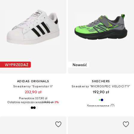
WYPRZEDAŻ
Nowość
ADIDAS ORIGINALS
SKECHERS
Sneakersy 'Superstar II'
Sneakersy 'MICROSPEC VELOCITY'
232,90 zł
192,90 zł
Pierwotnie: 337,90 zł
Ostatnia najniższa cena:
239,92 zł
-3%