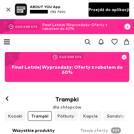
ABOUT YOU App
Przejdź do aplikacji
(152 700)
Finał Letniej Wyprzedaży: Oferty z
06
G
35
M
56
S
rabatem do 60%
06
G
35
M
56
S
Finał Letniej Wyprzedaży: Oferty z rabatem do
60%
Trampki
dla chłopców
Kozaki
Trampki
Półbuty
Kapcie
Sandały
Wszystkie produkty
Twoje oferty
929