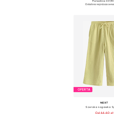
Pierwotnie: 337,90
Dostępne rozmiary: 104,
Ostatnia najniższa cena:
Dodaj do kos
OFERTA
NEXT
Szeroka nogawka S
Od 66,60 zł