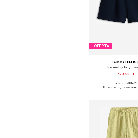
OFERTA
TOMMY HILFIG
Normalny krój Sp
123,68 zł
Pierwotnie: 337,90
Dostępne rozmiary: 104,
Ostatnia najniższa cena:
Dodaj do kos