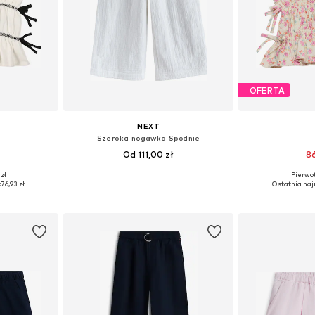
OFERTA
NEXT
Szeroka nogawka Spodnie
Od 111,00 zł
86
zł
Pierwot
104-110
Dostępne rozmiary: 98, 134, 140, 146, 152, 168
Dostępne r
:
76,93 zł
Ostatnia naj
zyka
Dodaj do koszyka
Dodaj 