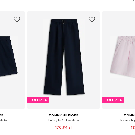
zyka
Dodaj do koszyka
Dodaj 
OFERTA
OFERTA
ER
TOMMY HILFIGER
TOMMY
odnie
Lużny krój Spodnie
Normalny
170,94 zł
12