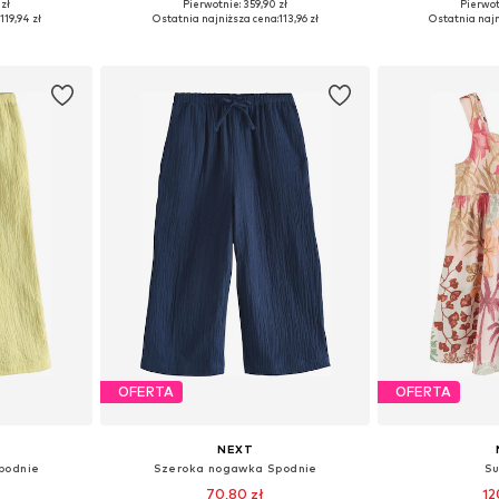
 zł
Pierwotnie: 359,90 zł
Pierwot
 116, 122
Dostępne rozmiary: 110, 116
Dostępne rozmiary:
119,94 zł
Ostatnia najniższa cena:
113,96 zł
Ostatnia najn
zyka
Dodaj do koszyka
Dodaj 
OFERTA
OFERTA
NEXT
podnie
Szeroka nogawka Spodnie
Su
70,80 zł
12