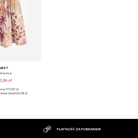
NEXT
kienka
0,36 zł
nie: 177,00 zł
 rozmiary: 146
iższa cena:
120,36 zł
do koszyka
DUŻY ASORTYMENT