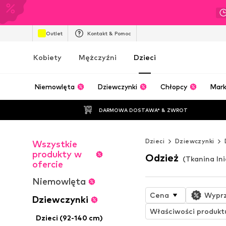
Outlet
Kontakt & Pomoc
Kobiety
Mężczyźni
Dzieci
Niemowlęta
Dziewczynki
Chłopcy
Mark
DARMOWA DOSTAWA* & ZWROT
Dzieci
Dziewczynki
Wszystkie
produkty w
Odzież
(Tkanina ln
ofercie
Niemowlęta
Cena
Wypr
Dziewczynki
Właściwości produkt
Dzieci (92-140 cm)