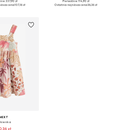
nie: 337,90 zł
Pierwotnie: 114,90 zł
 104, 110, 128, 152, 164
Dostępne rozmiary: 98
iższa cena:
107,16 zł
Ostatnia najniższa cena:
36,36 zł
do koszyka
Dodaj do koszyka
NEXT
kienka
0,36 zł