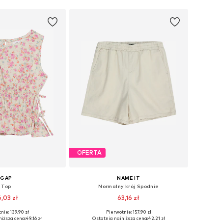
OFERTA
GAP
NAME IT
Top
Normalny krój Spodnie
,03 zł
63,16 zł
nie: 139,90 zł
Pierwotnie: 157,90 zł
ozmiary: 116-122
Dostępne w różnych rozmiarach
niższa cena:
49,16 zł
Ostatnia najniższa cena:
42,21 zł