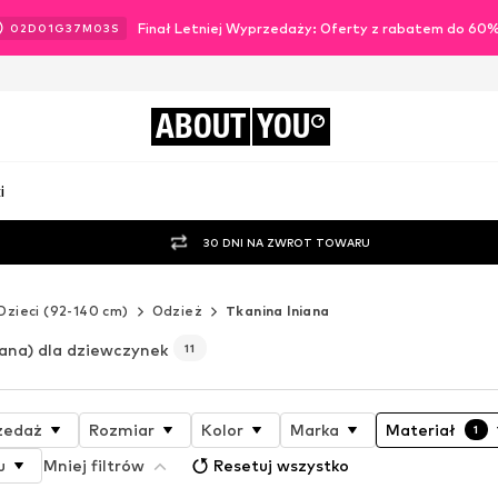
Finał Letniej Wyprzedaży: Oferty z rabatem do 60
02
D
01
G
37
M
01
S
ABOUT
YOU
i
30 DNI NA ZWROT TOWARU
Dzieci (92-140 cm)
Odzież
Tkanina lniana
iana) dla dziewczynek
11
zedaż
Rozmiar
Kolor
Marka
Materiał
1
u
Mniej filtrów
Resetuj wszystko