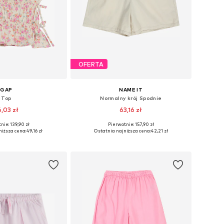
OFERTA
GAP
NAME IT
Top
Normalny krój Spodnie
,03 zł
63,16 zł
nie: 139,90 zł
Pierwotnie: 157,90 zł
ozmiary: 116-122
Dostępne w różnych rozmiarach
niższa cena:
49,16 zł
Ostatnia najniższa cena:
42,21 zł
do koszyka
Dodaj do koszyka