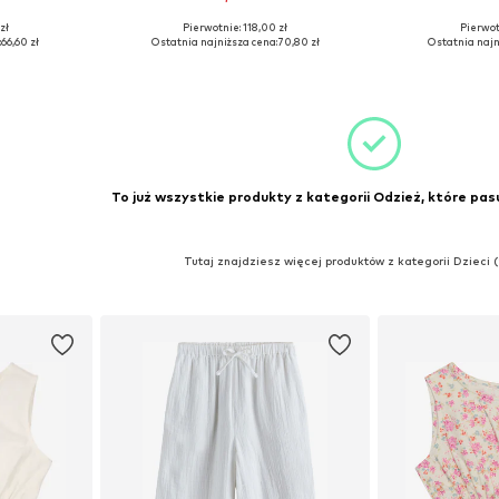
zł
Pierwotnie: 118,00 zł
Pierwot
2, 164, 166
Dostępne rozmiary: 122
Dostępne
:
66,60 zł
Ostatnia najniższa cena:
70,80 zł
Ostatnia najn
zyka
Dodaj do koszyka
Dodaj 
To już wszystkie produkty z kategorii Odzież, które pasu
Tutaj znajdziesz więcej produktów z kategorii Dzieci 