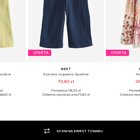
OFERTA
OFERTA
NEXT
podnie
Szeroka nogawka Spodnie
Su
70,80 zł
12
zł
Pierwotnie: 118,00 zł
Pierwot
2, 164, 166
Dostępne rozmiary: 122
Dostępne
:
66,60 zł
Ostatnia najniższa cena:
70,80 zł
Ostatnia najn
zyka
Dodaj do koszyka
Dodaj 
PŁATNOŚĆ ZA POBRANIEM