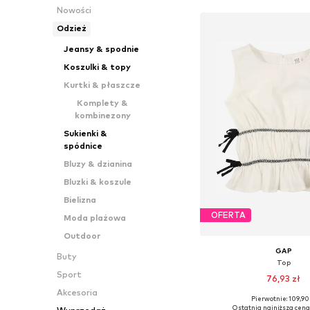
Nowości
Odzież
Jeansy & spodnie
Koszulki & topy
Kurtki & płaszcze
Komplety &
kombinezony
Sukienki &
spódnice
Bluzy & dzianina
Bluzki & koszule
Bielizna
OFERTA
Moda plażowa
Outdoor
GAP
Buty
Top
Sport
76,93 zł
Akcesoria
Pierwotnie: 109,90 
Dostępne rozmiary: 
Ostatnia najniższa cena