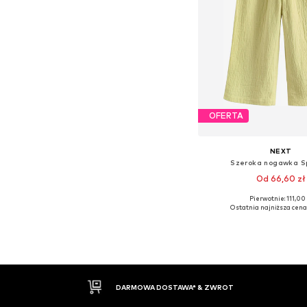
OFERTA
NEXT
Szeroka nogawka S
Od 66,60 zł
Pierwotnie: 111,00 
Dostępne rozmiary: 98, 15
Ostatnia najniższa cena
Dodaj do kos
30 DNI NA ZWROT TOWARU