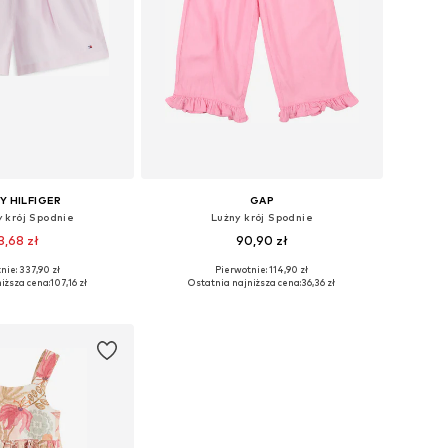
 HILFIGER
GAP
 krój Spodnie
Lużny krój Spodnie
3,68 zł
90,90 zł
nie: 337,90 zł
Pierwotnie: 114,90 zł
 104, 110, 128, 152, 164
Dostępne rozmiary: 98
iższa cena:
107,16 zł
Ostatnia najniższa cena:
36,36 zł
do koszyka
Dodaj do koszyka