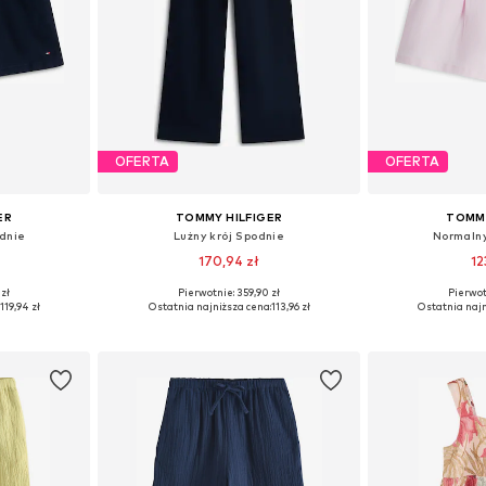
OFERTA
OFERTA
ER
TOMMY HILFIGER
TOMMY
odnie
Lużny krój Spodnie
Normalny
170,94 zł
12
 zł
Pierwotnie: 359,90 zł
Pierwot
 116, 122
Dostępne rozmiary: 110, 116
Dostępne rozmiary:
119,94 zł
Ostatnia najniższa cena:
113,96 zł
Ostatnia najn
zyka
Dodaj do koszyka
Dodaj 