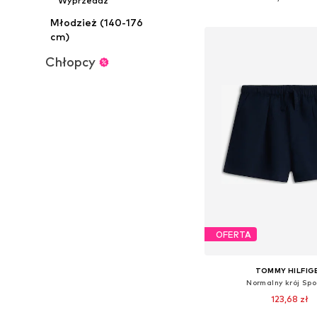
Wyprzedaż
Dodaj do kos
Młodzież (140-176
cm)
Chłopcy
OFERTA
TOMMY HILFIG
Normalny krój Sp
123,68 zł