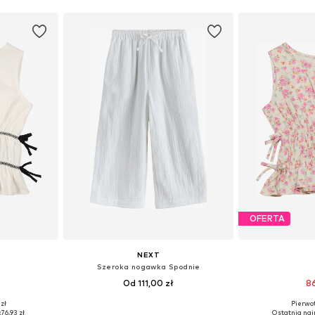
OFERTA
NEXT
Szeroka nogawka Spodnie
Od 111,00 zł
86
zł
Pierwot
104-110
Dostępne rozmiary: 98, 134, 140, 146, 152, 168
Dostępne r
:
76,93 zł
Ostatnia naj