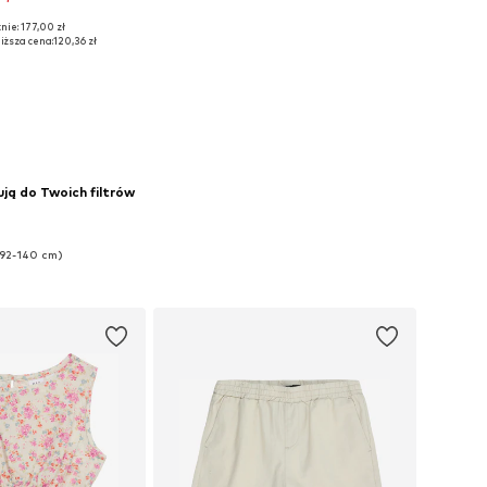
nie: 177,00 zł
 rozmiary: 146
iższa cena:
120,36 zł
do koszyka
ją do Twoich filtrów
(92-140 cm)