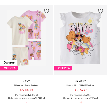
Dwupak
OFERTA
OFERTA
NEXT
NAME IT
Piżama 'Paw Patrol'
Koszulka 'NMFMARIA'
172,80 zł
40,74 zł
Pierwotnie: 192,00 zł
Pierwotnie: 85,90 zł
Ostatnia najniższa cena:
172,80 zł
Ostatnia najniższa cena:
27,16 zł