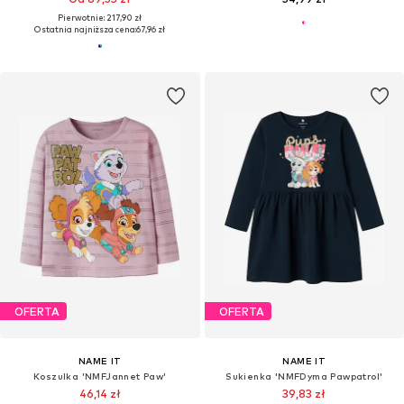
Pierwotnie: 217,90 zł
Ostatnia najniższa cena:
67,96 zł
OFERTA
OFERTA
NAME IT
NAME IT
Koszulka 'NMFJannet Paw'
Sukienka 'NMFDyma Pawpatrol'
46,14 zł
39,83 zł