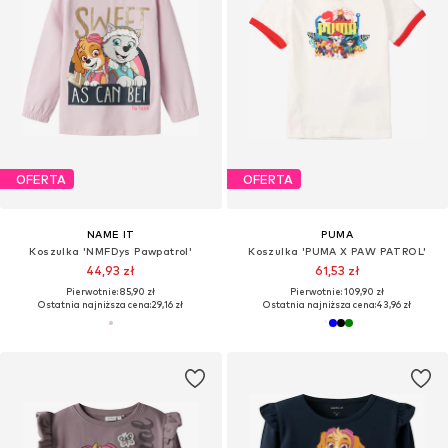
OFERTA
OFERTA
NAME IT
PUMA
Koszulka 'NMFDys Pawpatrol'
Koszulka 'PUMA X PAW PATROL'
44,93 zł
61,53 zł
Pierwotnie: 85,90 zł
Pierwotnie: 109,90 zł
Ostatnia najniższa cena:
29,16 zł
Ostatnia najniższa cena:
43,96 zł