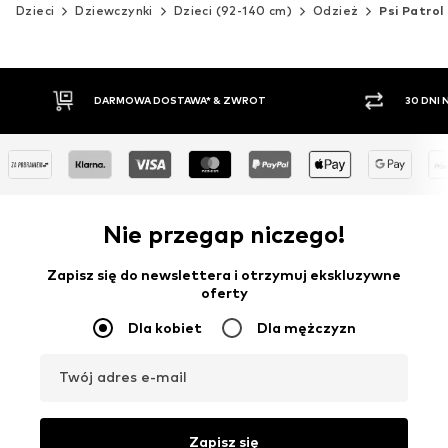
Dzieci
Dziewczynki
Dzieci (92-140 cm)
Odzież
Psi Patrol
30 DNI NA ZWROT TOWARU
PŁATNO
Nie przegap niczego!
Zapisz się do newslettera i otrzymuj ekskluzywne
oferty
Dla kobiet
Dla mężczyzn
Twój adres e-mail
Zapisz się