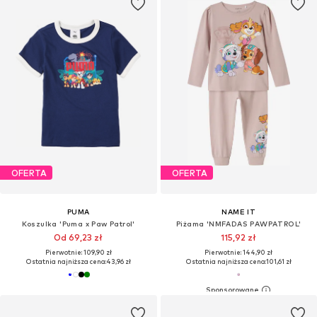
OFERTA
OFERTA
PUMA
NAME IT
Koszulka 'Puma x Paw Patrol'
Piżama 'NMFADAS PAWPATROL'
Od 69,23 zł
115,92 zł
Pierwotnie: 109,90 zł
Pierwotnie: 144,90 zł
Ostatnia najniższa cena:
43,96 zł
Ostatnia najniższa cena:
101,61 zł