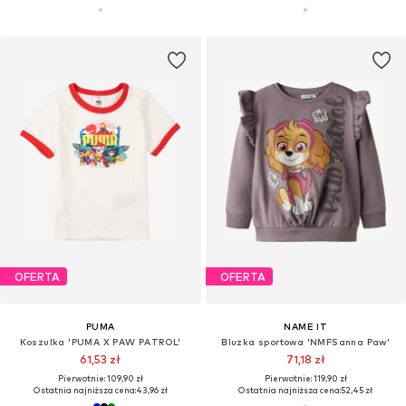
OFERTA
OFERTA
PUMA
NAME IT
Koszulka 'PUMA X PAW PATROL'
Bluzka sportowa 'NMFSanna Paw'
61,53 zł
71,18 zł
Pierwotnie: 109,90 zł
Pierwotnie: 119,90 zł
Ostatnia najniższa cena:
43,96 zł
Ostatnia najniższa cena:
52,45 zł