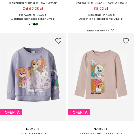
Koszulka 'Puma x Paw Patrol'
Piżama 'NMFADAS PAWPATROL'
Od 69,23 zł
115,92 zł
Pierwotnie: 109,90 zł
Pierwotnie: 144,90 zł
Ostatnia najniższa cena:
43,96 zł
Ostatnia najniższa cena:
101,61 zł
OFERTA
OFERTA
NAME IT
NAME IT
Bluzka sportowa
Koszulka 'NMFJoana Paw'