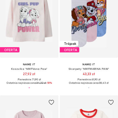
Trójpak
OFERTA
OFERTA
NAME IT
NAME IT
Koszulka 'NMFVana Paw'
Skarpety 'NMFMARINA PAW'
27,92 zł
43,33 zł
Pierwotnie: 71,90 zł
Pierwotnie: 61,90 zł
Ostatnia najniższa cena:
34,32 zł
-18%
Ostatnia najniższa cena:
38,43 zł