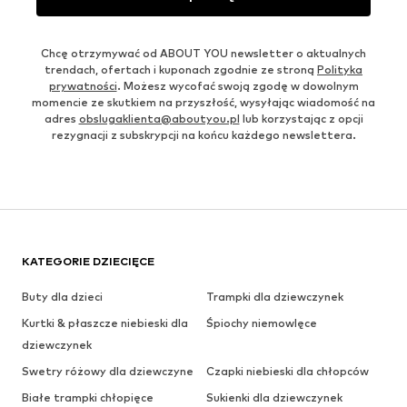
Chcę otrzymywać od ABOUT YOU newsletter o aktualnych
trendach, ofertach i kuponach zgodnie ze stroną
Polityka
prywatności
. Możesz wycofać swoją zgodę w dowolnym
momencie ze skutkiem na przyszłość, wysyłając wiadomość na
adres
obslugaklienta@aboutyou.pl
lub korzystając z opcji
rezygnacji z subskrypcji na końcu każdego newslettera.
KATEGORIE DZIECIĘCE
Buty dla dzieci
Trampki dla dziewczynek
Kurtki & płaszcze niebieski dla
Śpiochy niemowlęce
dziewczynek
Swetry różowy dla dziewczyne
Czapki niebieski dla chłopców
Białe trampki chłopięce
Sukienki dla dziewczynek