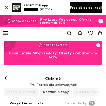
ABOUT YOU App
Przejdź do aplikacji
(152 700)
Finał Letniej Wyprzedaży: Oferty z
03
D
04
G
04
M
31
S
rabatem do 60%
03
D
04
G
04
M
31
S
Finał Letniej Wyprzedaży: Oferty z rabatem do
60%
Odzież
(Psi Patrol) dla dziewczynek
Jeansy & spodnie
Koszulki & topy
Kurtki & płaszcze
Wszystkie produkty
Twoje oferty
22