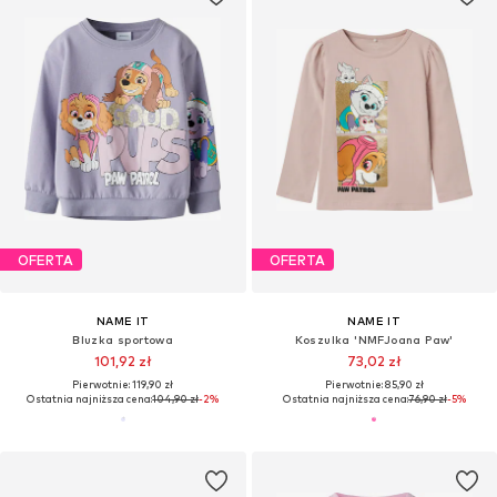
OFERTA
OFERTA
NAME IT
NAME IT
Bluzka sportowa
Koszulka 'NMFJoana Paw'
101,92 zł
73,02 zł
Pierwotnie: 119,90 zł
Pierwotnie: 85,90 zł
Ostatnia najniższa cena:
104,90 zł
-2%
Ostatnia najniższa cena:
76,90 zł
-5%