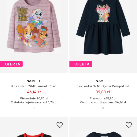
OFERTA
OFERTA
NAME IT
NAME IT
Koszulka 'NMFJannet Paw'
Sukienka 'NMFDyma Pawpatrol'
46,14 zł
39,83 zł
Pierwotnie: 90,90 zł
Pierwotnie: 95,90 zł
Ostatnia najniższa cena:
30,76 zł
Ostatnia najniższa cena:
34,36 zł