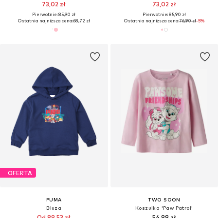
73,02 zł
73,02 zł
Pierwotnie: 85,90 zł
Pierwotnie: 85,90 zł
Ostatnia najniższa cena:
68,72 zł
Ostatnia najniższa cena:
76,90 zł
-5%
OFERTA
PUMA
TWO SOON
Bluza
Koszulka 'Paw Patrol'
Od 89,53 zł
54,99 zł