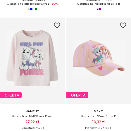
Ostatnia najniższa cena:
43,96 zł
-20%
Ostatnia najniższa cena:
45,16 zł
OFERTA
OFERTA
NAME IT
NEXT
Koszulka 'NMFVana Paw'
Kapelusz 'Paw Patrol'
27,92 zł
50,32 zł
Pierwotnie: 71,90 zł
Pierwotnie: 74,00 zł