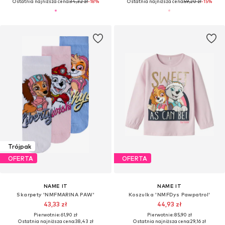
Ostatnia najniższa cena:
34,32 zł
-18%
Ostatnia najniższa cena:
59,20 zł
-15%
Trójpak
OFERTA
OFERTA
NAME IT
NAME IT
Skarpety 'NMFMARINA PAW'
Koszulka 'NMFDys Pawpatrol'
43,33 zł
44,93 zł
Pierwotnie: 61,90 zł
Pierwotnie: 85,90 zł
Ostatnia najniższa cena:
38,43 zł
Ostatnia najniższa cena:
29,16 zł