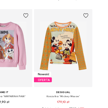
do koszyka
Dodaj do koszyka
Nowość
OFERTA
AME IT
DESIGUAL
owa 'NMFARINA PAW'
Koszulka 'Mickey Mouse'
9,90 zł
179,10 zł