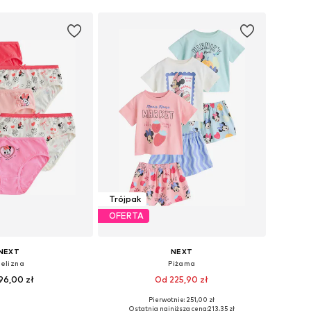
Trójpak
OFERTA
NEXT
NEXT
ielizna
Piżama
96,00 zł
Od 225,90 zł
Pierwotnie: 251,00 zł
zmiary: 116, 140
Dostępne rozmiary: 98, 104, 110, 116
Ostatnia najniższa cena:
213,35 zł