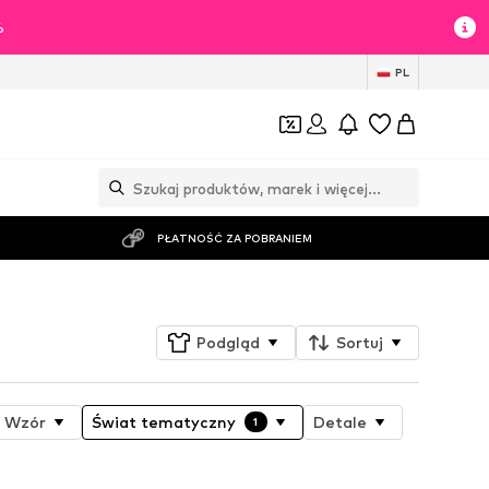
%
PL
PŁATNOŚĆ ZA POBRANIEM
Podgląd
Sortuj
Wzór
Świat tematyczny
Detale
1