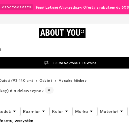
Finał Letniej Wyprzedaży: Oferty z rabatem do 60
03
D
07
G
02
M
36
S
ABOUT
YOU
i
30 DNI NA ZWROT TOWARU
Dzieci (92-140 cm)
Odzież
Myszka Mickey
key) dla dziewczynek
8
zedaż
Rozmiar
Kolor
Marka
Materiał
Resetuj wszystko