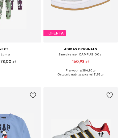
OFERTA
NEXT
ADIDAS ORIGINALS
iżama
Sneakersy 'CAMPUS 00s'
73,00 zł
160,93 zł
Pierwotnie: 384,90 zł
óżnych rozmiarach
Dostępne w różnych rozmiarach
Ostatnia najniższa cena:
151,92 zł
do koszyka
Dodaj do koszyka