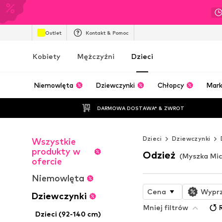
Outlet
Kontakt & Pomoc
Kobiety
Mężczyźni
Dzieci
Niemowlęta
Dziewczynki
Chłopcy
Mark
DARMOWA DOSTAWA* & ZWROT
Dzieci
Dziewczynki
Wszystkie
produkty w
Odzież
(Myszka Mic
ofercie
Niemowlęta
Cena
Wypr
Dziewczynki
Mniej filtrów
Dzieci (92-140 cm)