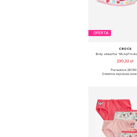
OFERTA
CROCS
Buty otwarte 'MckyFrnds
230,32 zł
Pierwotnie: 287,90
Dostępne w różnych ro
Ostatnia najniższa cena:
Dodaj do kos