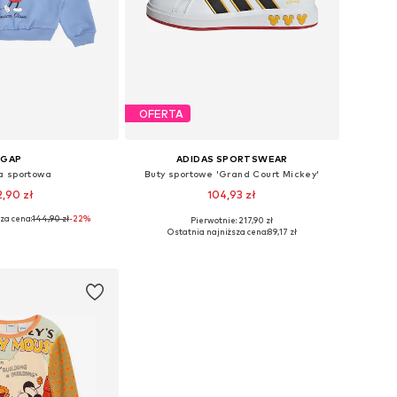
OFERTA
GAP
ADIDAS SPORTSWEAR
a sportowa
Buty sportowe 'Grand Court Mickey'
2,90 zł
104,93 zł
za cena:
144,90 zł
-22%
Pierwotnie: 217,90 zł
ozmiary: 164-170
Dostępne rozmiary: 38,5, 39
Ostatnia najniższa cena:
89,17 zł
do koszyka
Dodaj do koszyka