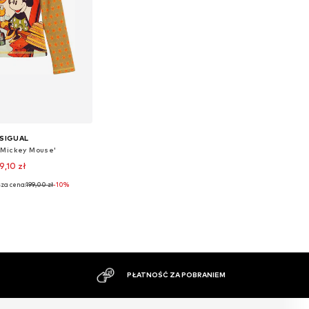
SIGUAL
'Mickey Mouse'
9,10 zł
za cena:
199,00 zł
-10%
óżnych rozmiarach
do koszyka
DUŻY ASORTYMENT