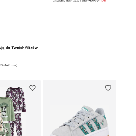
Ostatnia najniższa cena:
199,00 zł
-10%
80, 86, 92, 98, 104, 110
Dostępne w różnych rozmiarach
do koszyka
Dodaj do koszyka
ją do Twoich filtrów
(92-140 cm)