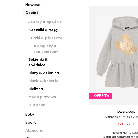
Nowości
Odzież
Jeansy & spodnie
Koszulki & topy
Kurtki & płaszcze
Komplety &
kombinezony
Sukienki &
spódnice
Bluzy & dzianina
Bluzki & koszule
Bielizna
OFERTA
Moda plażowa
Outdoor
DESIGUAL
Buty
Sukienka 'Mickey 
Sport
170,55 zł
Akcesoria
Pierwotnie: 379,00
Dostępne w różnych ro
Ostatnia najniższa cena: