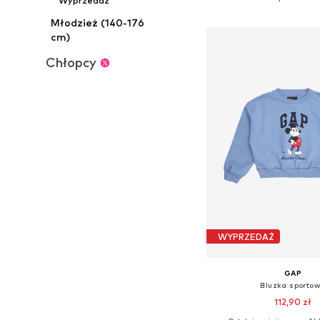
Wyprzedaż
Dodaj do kos
Młodzież (140-176
cm)
Chłopcy
WYPRZEDAŻ
GAP
Bluzka sporto
112,90 zł