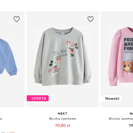
zyka
Dodaj do koszyka
Dodaj 
OFERTA
Nowość
NEXT
N
wa
Bluzka sportowa
Bluzka sport
70,80 zł
11