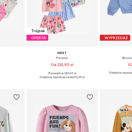
Trójpak
OFERTA
WYPRZEDAŻ
NEXT
Piżama
Bluzk
Od 225,90 zł
11
Ostatnia najniżs
Pierwotnie: 251,00 zł
16, 140
Dostępne rozmiary: 98, 104, 110, 116
Dostępne r
Ostatnia najniższa cena:
213,35 zł
zyka
Dodaj do koszyka
Dodaj 