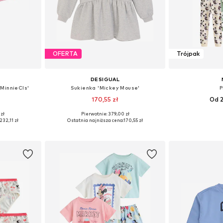
OFERTA
Trójpak
DESIGUAL
MinnieCls'
Sukienka 'Mickey Mouse'
P
170,55 zł
Od 2
 zł
Pierwotnie: 379,00 zł
zmiarach
Dostępne w różnych rozmiarach
Dostępne w r
232,11 zł
Ostatnia najniższa cena:
170,55 zł
zyka
Dodaj do koszyka
Dodaj 