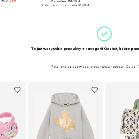
,90 zł
-22%
Pierwotnie: 118,00 zł
164-170
Dostępne rozmiary: 122, 140
Dostępne rozmiary: 
Ostatnia najniższa cena:
70,80 zł
zyka
Dodaj do koszyka
Dodaj 
To już wszystkie produkty z kategorii Odzież, które pasu
Tutaj znajdziesz więcej produktów z kategorii Dzieci 