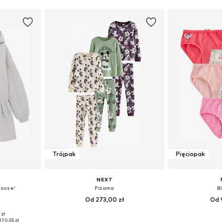
Trójpak
Pięciopak
NEXT
Mouse'
Piżama
B
Od 273,00 zł
Od 
 zł
zmiarach
Dostępne w różnych rozmiarach
Dostępne ro
170,55 zł