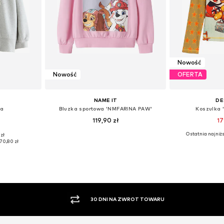
Nowość
Nowość
OFERTA
NAME IT
DE
wa
Bluzka sportowa 'NMFARINA PAW'
Koszulka 
119,90 zł
17
Ostatnia najniżs
zł
22, 140
Dostępne rozmiary: 80, 86, 92, 98, 104, 110
Dostępne w r
70,80 zł
zyka
Dodaj do koszyka
Dodaj 
PŁATNOŚĆ ZA POBRANIEM