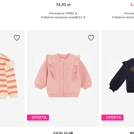
76,93 zł
6
Pierwotnie: 109,90 zł
Pierwot
, 80, 86, 92
Dostępne rozmiary: 92-96, 104-110
Dostępne rozmiar
Ostatnia najniższa cena:
69,24 zł
Ostatnia najniż
zyka
Dodaj do koszyka
Dodaj 
OFERTA
OFERTA
COOL CLUB
K