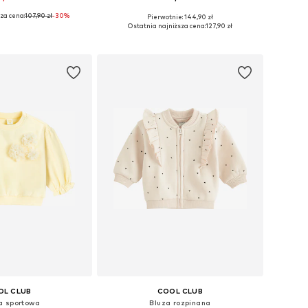
za cena:
107,90 zł
-30%
Pierwotnie: 144,90 zł
óżnych rozmiarach
Dostępne w różnych rozmiarach
Ostatnia najniższa cena:
127,90 zł
do koszyka
Dodaj do koszyka
OL CLUB
COOL CLUB
a sportowa
Bluza rozpinana