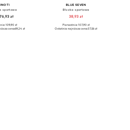
INOTI
BLUE SEVEN
a sportowa
Bluzka sportowa
76,93 zł
38,93 zł
nie: 109,90 zł
Pierwotnie: 107,90 zł
óżnych rozmiarach
Dostępne rozmiary: 128
iższa cena:
69,24 zł
Ostatnia najniższa cena:
37,56 zł
do koszyka
Dodaj do koszyka