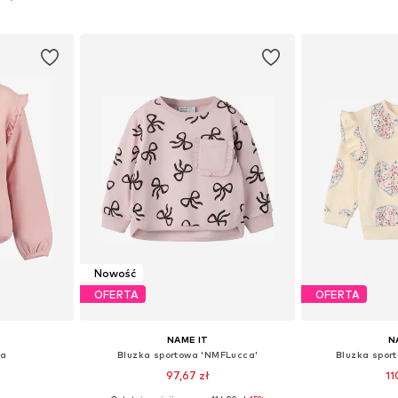
zyka
Dodaj do koszyka
Dodaj 
Nowość
OFERTA
OFERTA
NAME IT
N
wa
Bluzka sportowa 'NMFLucca'
Bluzka spor
97,67 zł
11