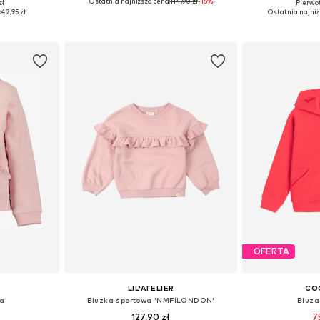
Ostatnia najniższa cena:
114,90 zł
-15%
zł
Pierwot
4, 110, 128
Dostępne w różnych rozmiarach
Dostępne w r
:
42,95 zł
Ostatnia najniż
zyka
Dodaj do koszyka
Dodaj 
OFERTA
LIL'ATELIER
CO
na
Bluzka sportowa 'NMFILONDON'
Bluza
127,90 zł
7