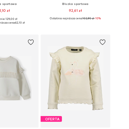
a sportowa
Bluzka sportowa
2,10 zł
92,61 zł
Ostatnia najniższa cena:
102,90 zł
-10%
nie: 129,00 zł
 rozmiary: 128
Dostępne rozmiary: 86
niższa cena:
62,10 zł
do koszyka
Dodaj do koszyka
OFERTA