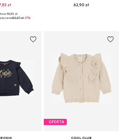
7,83 zł
62,90 zł
nie: 96,90 zł
y: 68, 74, 80, 86, 92
Dostępne rozmiary: 86
sza cena:
82,37 zł
-17%
do koszyka
Dodaj do koszyka
OFERTA
OROSHI
COOL CLUB