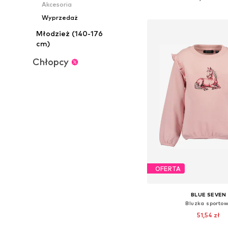
Akcesoria
Dodaj do kos
Wyprzedaż
Młodzież (140-176
cm)
Chłopcy
OFERTA
BLUE SEVEN
Bluzka sporto
51,54 zł