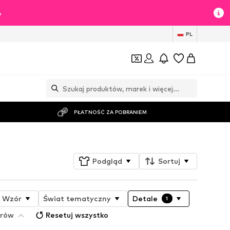
%
PL
PŁATNOŚĆ ZA POBRANIEM
Podgląd
Sortuj
Wzór
Świat tematyczny
Detale
1
trów
Resetuj wszystko