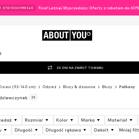
Finał Letniej Wyprzedaży: Oferty z rabatem do 60
01
D
10
G
09
M
32
S
ABOUT
YOU
i
30 DNI NA ZWROT TOWARU
Dzieci (92-140 cm)
Odzież
Bluzy & dzianina
Bluzy
Falbany
 dziewczynek
25
zedaż
Rozmiar
Kolor
Marka
Materiał
u
Długość
Długość rękawa
Dekolt
Mniej fil