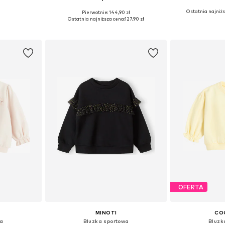
Ostatnia najniżs
Pierwotnie: 144,90 zł
zmiarach
Dostępne w różnych rozmiarach
Dostępne w r
Ostatnia najniższa cena:
127,90 zł
zyka
Dodaj do koszyka
Dodaj 
OFERTA
MINOTI
CO
na
Bluzka sportowa
Bluzk