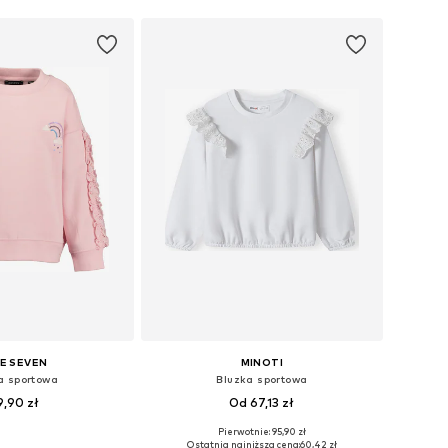
E SEVEN
MINOTI
a sportowa
Bluzka sportowa
9,90 zł
Od 67,13 zł
Pierwotnie: 95,90 zł
óżnych rozmiarach
Dostępne w różnych rozmiarach
Ostatnia najniższa cena:
60,42 zł