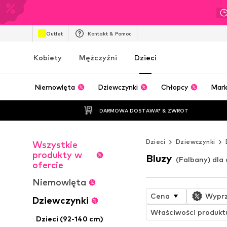
Outlet
Kontakt & Pomoc
Kobiety
Mężczyźni
Dzieci
Niemowlęta
Dziewczynki
Chłopcy
Mark
DARMOWA DOSTAWA* & ZWROT
Dzieci
Dziewczynki
Wszystkie
produkty w
Bluzy
(Falbany) dla
ofercie
Niemowlęta
Cena
Wypr
Dziewczynki
Właściwości produkt
Dzieci (92-140 cm)