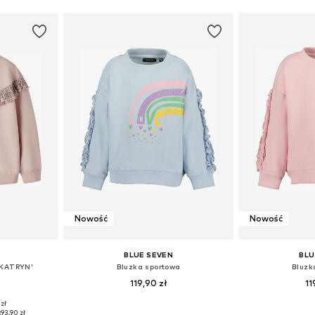
Nowość
Nowość
BLUE SEVEN
BLU
FKATRYN'
Bluzka sportowa
Bluzk
119,90 zł
11
zł
zmiarach
Dostępne w różnych rozmiarach
Dostępne w r
:
93,90 zł