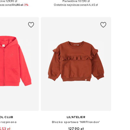
nie: 129,90 zł
Pierwotnie: 107,90 zł
óżnych rozmiarach
Dostępne rozmiary: 98, 104, 116, 128
sza cena:
114,90 zł
-3%
Ostatnia najniższa cena:
44,45 zł
do koszyka
Dodaj do koszyka
OL CLUB
LIL'ATELIER
 rozpinana
Bluzka sportowa 'NMFIlondon'
5,53 zł
127,90 zł