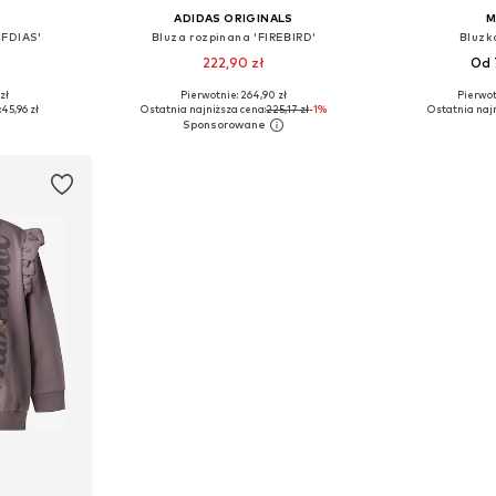
ADIDAS ORIGINALS
M
MFDIAS'
Bluza rozpinana 'FIREBIRD'
Bluzk
222,90 zł
Od 
zł
Pierwotnie: 264,90 zł
Pierwot
 110, 116
Dostępne rozmiary: 128, 140, 152, 164, 170
Dostępne w r
:
45,96 zł
Ostatnia najniższa cena:
225,17 zł
-1%
Ostatnia najn
zyka
Dodaj do koszyka
Dodaj 