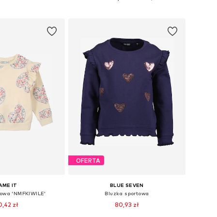
do koszyka
Dodaj do koszyka
OFERTA
AME IT
BLUE SEVEN
towa 'NMFKIWILE'
Bluzka sportowa
0,42 zł
80,93 zł