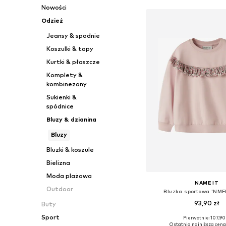
Nowości
Odzież
Jeansy & spodnie
Koszulki & topy
Kurtki & płaszcze
Komplety &
kombinezony
Sukienki &
spódnice
Bluzy & dzianina
Bluzy
Bluzki & koszule
Bielizna
Moda plażowa
NAME IT
Outdoor
Bluzka sportowa 'NM
93,90 zł
Buty
Sport
Pierwotnie: 107,90 
Dostępne w różnych ro
Ostatnia najniższa cena