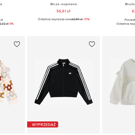
wa
Bluza rozpinana
Bluzk
56,61 zł
6
Ostatnia najniższa cena:
62,90 zł
-10%
 zł
Pierwot
 116
Dostępne rozmiary: 74
Dostępne
2,32 zł
-5%
Ostatnia naj
zyka
Dodaj do koszyka
Dodaj 
WYPRZEDAŻ