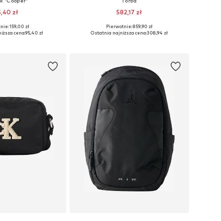
k 'Cooper'
Torba
,40 zł
582,17 zł
nie: 159,00 zł
Pierwotnie: 859,90 zł
ozmiary: Onesize
Dostępne rozmiary: One Size
iższa cena:
95,40 zł
Ostatnia najniższa cena:
308,94 zł
do koszyka
Dodaj do koszyka