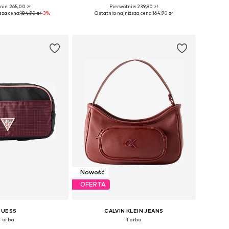
nie: 265,00 zł
Pierwotnie: 239,90 zł
zmiary: One Size
Dostępne rozmiary: One Size
sza cena:
184,90 zł
-3%
Ostatnia najniższa cena:
164,90 zł
do koszyka
Dodaj do koszyka
Nowość
OFERTA
GUESS
CALVIN KLEIN JEANS
Torba
Torba