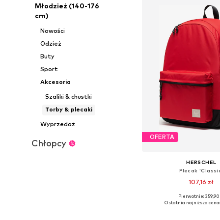
Młodzież (140-176
cm)
Nowości
Odzież
Buty
Sport
Akcesoria
Szaliki & chustki
Torby & plecaki
Wyprzedaż
OFERTA
Chłopcy
HERSCHEL
Plecak 'Classi
107,16 zł
Pierwotnie: 359,90 
Dostępne rozmiary: O
Ostatnia najniższa cena:
Dodaj do kos