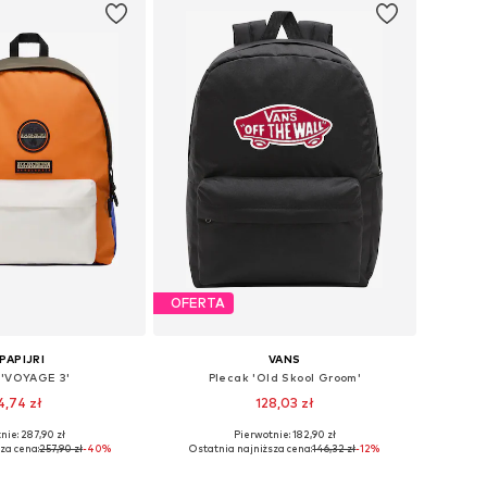
OFERTA
PAPIJRI
VANS
 'VOYAGE 3'
Plecak 'Old Skool Groom'
4,74 zł
128,03 zł
nie: 287,90 zł
Pierwotnie: 182,90 zł
zmiary: One Size
Dostępne rozmiary: One Size
za cena:
257,90 zł
-40%
Ostatnia najniższa cena:
146,32 zł
-12%
do koszyka
Dodaj do koszyka