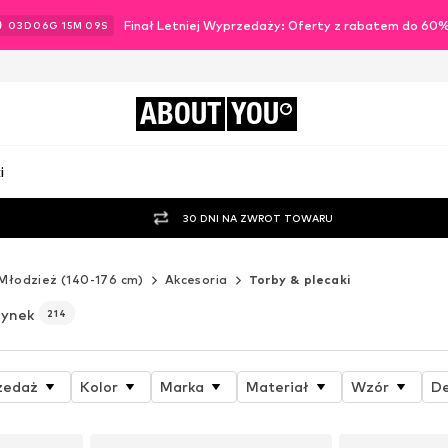
Finał Letniej Wyprzedaży: Oferty z rabatem do 60
03
D
06
G
15
M
07
S
ABOUT
YOU
i
30 DNI NA ZWROT TOWARU
Młodzież (140-176 cm)
Akcesoria
Torby & plecaki
zynek
214
zedaż
Kolor
Marka
Materiał
Wzór
De