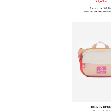
94,43 zł
Pierwotnie: 182,90 
Dostępne rozmiary: O
Ostatnia najniższa cena:
Dodaj do kos
JOHNNY URBA