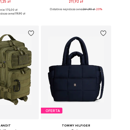
1,25 zł
211,92 zł
Ostatnia najniższa cena:
264,90 zł
-20%
nie: 175,00 zł
zmiary: One Size
Dostępne rozmiary: One Size
iższa cena:
119,90 zł
do koszyka
Dodaj do koszyka
OFERTA
RANDIT
TOMMY HILFIGER