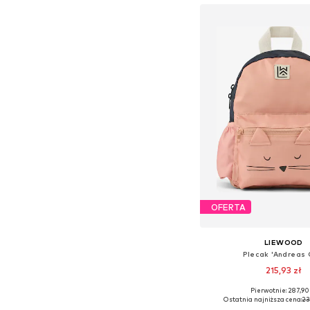
OFERTA
LIEWOOD
Plecak 'Andreas 
215,93 zł
Pierwotnie: 287,90
Dostępne rozmiary: O
Ostatnia najniższa cena:
23