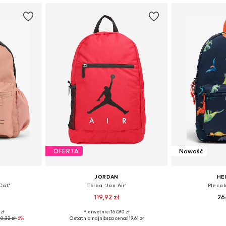
OFERTA
Nowość
JORDAN
HE
Cat'
Torba 'Jan Air'
Plecak
119,92 zł
26
+
1
 zł
Pierwotnie: 167,90 zł
ne Size
Dostępne rozmiary: One Size
Dostępne ro
0,32 zł
-6%
Ostatnia najniższa cena:
119,61 zł