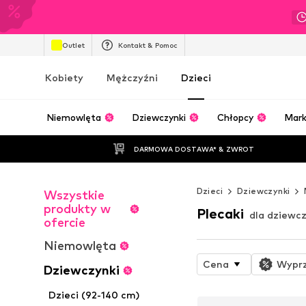
Outlet
Kontakt & Pomoc
Kobiety
Mężczyźni
Dzieci
Niemowlęta
Dziewczynki
Chłopcy
Mark
DARMOWA DOSTAWA* & ZWROT
Dzieci
Dziewczynki
Wszystkie
produkty w
Plecaki
dla dziewc
ofercie
Niemowlęta
Cena
Wypr
Dziewczynki
Dzieci (92-140 cm)