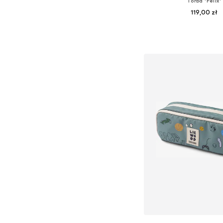
Torba 'Felix'
119,00 zł
Dostępne rozmiary: O
Dodaj do kos