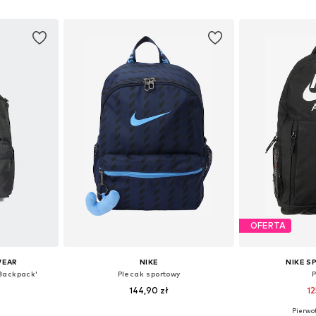
zyka
Dodaj do koszyka
Dodaj 
OFERTA
WEAR
NIKE
NIKE 
 Backpack'
Plecak sportowy
144,90 zł
12
Pierwot
ne Size
Dostępne rozmiary: One Size
Dostępne ro