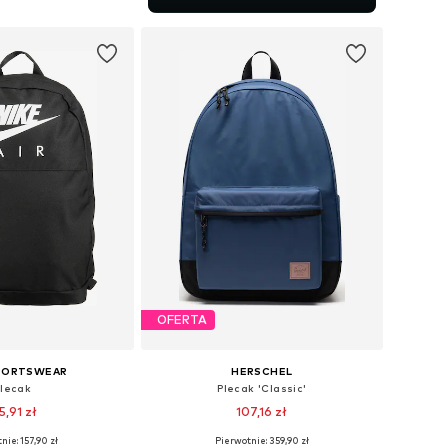
do koszyka
OFERTA
SPORTSWEAR
HERSCHEL
Plecak
Plecak 'Classic'
5,91 zł
107,16 zł
nie: 157,90 zł
Pierwotnie: 359,90 zł
zmiary: One Size
Dostępne rozmiary: One Size