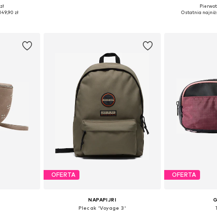
zł
Pierwot
ne Size
Dostępne rozmiary: One Size
Dostępne ro
149,90 zł
Ostatnia najniż
zyka
Dodaj do koszyka
Dodaj 
OFERTA
OFERTA
NAPAPIJRI
'
Plecak 'Voyage 3'