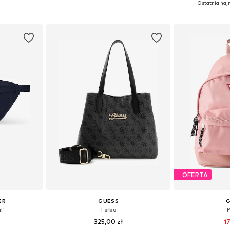
Ostatnia najn
zyka
Dodaj do koszyka
Dodaj 
OFERTA
ER
GUESS
l'
Torba
325,00 zł
17