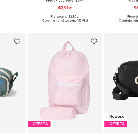
Plecak sportowy 'Boxy'
Pleca
152,91 zł
95
Pierwotnie: 192,90 zł
Pierwot
ne Size
Dostępne rozmiary: Jednolity rozmiar
Dostępne r
Ostatnia najniższa cena:
152,91 zł
Ostatnia najn
zyka
Dodaj do koszyka
Dodaj 
Nowość
OFERTA
OFERTA