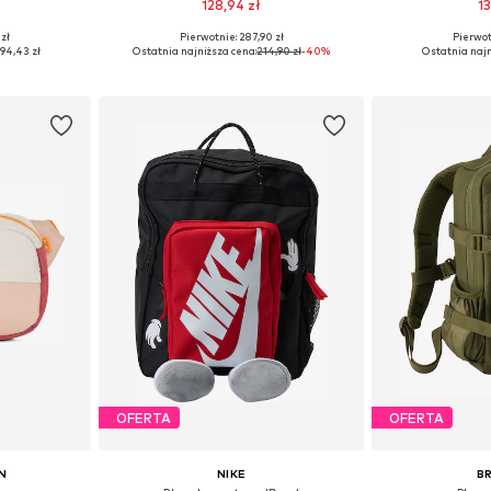
128,94 zł
13
zł
Pierwotnie: 287,90 zł
Pierwot
ne Size
Dostępne rozmiary: One Size
Dostępne ro
94,43 zł
Ostatnia najniższa cena:
214,90 zł
-40%
Ostatnia najn
zyka
Dodaj do koszyka
Dodaj 
OFERTA
OFERTA
N
NIKE
B