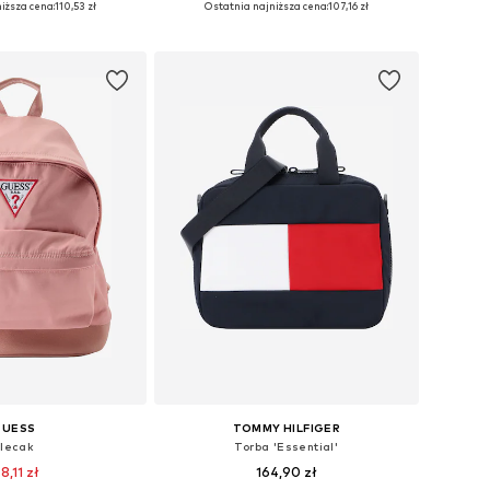
iższa cena:
110,53 zł
Ostatnia najniższa cena:
107,16 zł
do koszyka
Dodaj do koszyka
GUESS
TOMMY HILFIGER
Plecak
Torba 'Essential'
8,11 zł
164,90 zł