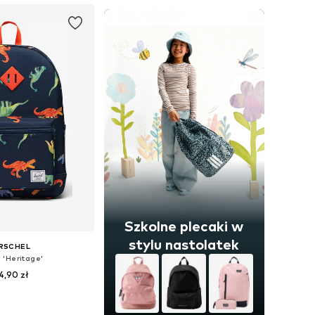
Szkolne plecaki w
stylu nastolatek
RSCHEL
 'Heritage'
4,90 zł
+
3
zmiary: One Size