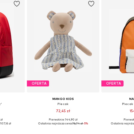
OFERTA
OFERTA
MANGO KIDS
NA
c'
Plecak
Plecak
72,45 zł
15
zł
Pierwotnie: 144,90 zł
Pierwot
ne Size
Dostępne rozmiary: One Size
Dostępne ro
107,16 zł
Ostatnia najniższa cena:
76,74 zł
-5%
Ostatnia najniżs
zyka
Dodaj do koszyka
Dodaj 