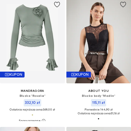
KUPON
KUPON
MANDRAGORA
ABOUT YOU
Bluzka 'Rosalie'
Bluzka body 'Madlin'
332,10 zł
115,11 zł
Ostatnia najniższa cena:
369,00 zł
Pierwotnie: 144,90 zł
Ostatnia najniższa cena:
51,16 zł