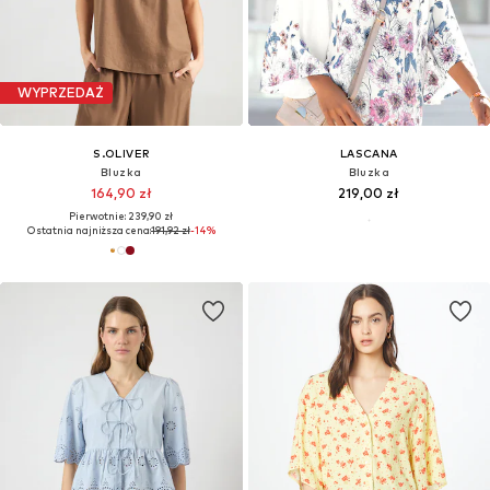
WYPRZEDAŻ
S.OLIVER
LASCANA
Bluzka
Bluzka
164,90 zł
219,00 zł
Pierwotnie: 239,90 zł
Ostatnia najniższa cena:
191,92 zł
-14%