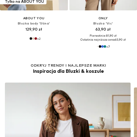
Tylko na ABOUT YOU
ABOUT YOU
ONLY
Bluzka body 'Stina'
Bluzka 'Vic'
129,90 zł
63,90 zł
Pierwotnie: 81,90 zł
+
2
Ostatnia najniższa cena:
63,90 zł
+
7
ODKRYJ TRENDY I NAJLEPSZE MARKI
Inspiracja dla Bluzki & koszule