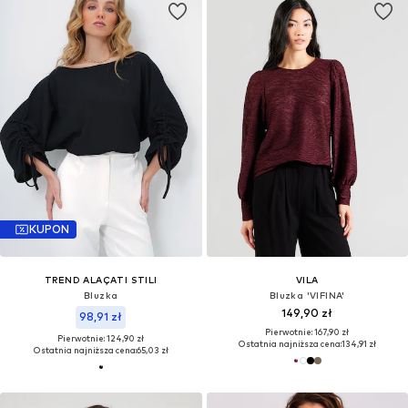
KUPON
TREND ALAÇATI STILI
VILA
Bluzka
Bluzka 'VIFINA'
149,90 zł
98,91 zł
Pierwotnie: 167,90 zł
Pierwotnie: 124,90 zł
Ostatnia najniższa cena:
134,91 zł
Ostatnia najniższa cena:
65,03 zł