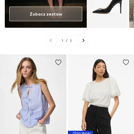
Zobacz zestaw
1
/
2
KUPON