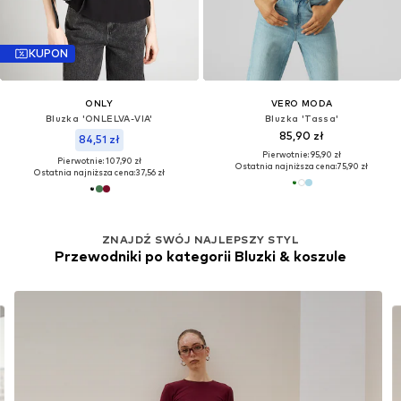
KUPON
ONLY
VERO MODA
Bluzka 'ONLELVA-VIA'
Bluzka 'Tassa'
85,90 zł
84,51 zł
Pierwotnie: 95,90 zł
Pierwotnie: 107,90 zł
Ostatnia najniższa cena:
75,90 zł
Ostatnia najniższa cena:
37,56 zł
ZNAJDŹ SWÓJ NAJLEPSZY STYL
Przewodniki po kategorii Bluzki & koszule