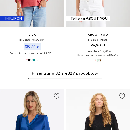
KUPON
Tylko na ABOUT YOU
VILA
ABOUT YOU
Bluzka 'VIJOSA'
Bluzka 'Rika'
94,90 zł
130,41 zł
Pierwotnie: 119,90 zł
Ostatnia najniższa cena:
144,90 zł
Ostatnia najniższa cena:
85,41 zł
+
5
Przejrzano 32 z 4829 produktów