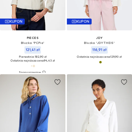
KUPON
KUPON
PIECES
JDY
Bluzka 'PCPia'
Bluzka 'JDYTHEIS'
121,41 zł
116,91 zł
Pierwotnie: 182,90 zł
Ostatnia najniższa cena:
129,90 zł
Ostatnia najniższa cena:
94,43 zł