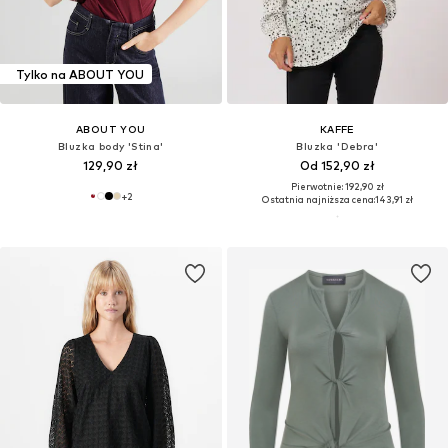
Tylko na ABOUT YOU
ABOUT YOU
KAFFE
Bluzka body 'Stina'
Bluzka 'Debra'
129,90 zł
Od 152,90 zł
Pierwotnie: 192,90 zł
+
2
Ostatnia najniższa cena:
143,91 zł