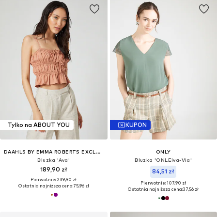
Tylko na ABOUT YOU
KUPON
DAAHLS BY EMMA ROBERTS EXCLUSIVELY FOR ABOUT YOU
ONLY
Bluzka 'Ava'
Bluzka 'ONLElva-Via'
189,90 zł
84,51 zł
Pierwotnie: 239,90 zł
Pierwotnie: 107,90 zł
Ostatnia najniższa cena:
75,96 zł
Ostatnia najniższa cena:
37,56 zł