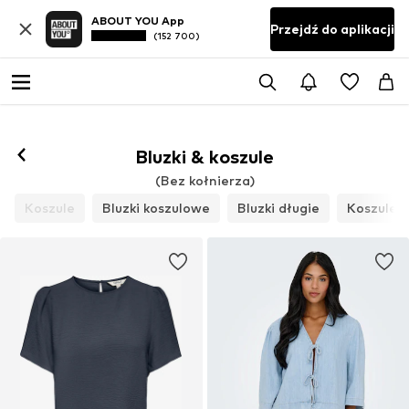
ABOUT YOU App
Przejdź do aplikacji
(152 700)
Bluzki & koszule
(Bez kołnierza)
Koszule
Bluzki koszulowe
Bluzki długie
Koszule 