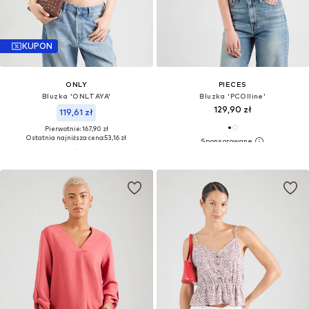
KUPON
ONLY
PIECES
Bluzka 'ONLTAYA'
Bluzka 'PCOlline'
129,90 zł
119,61 zł
Pierwotnie: 167,90 zł
Ostatnia najniższa cena:
53,16 zł