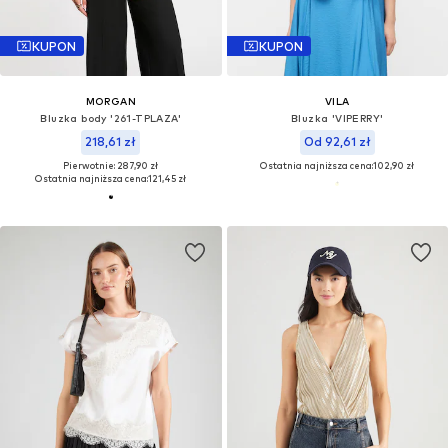
KUPON
KUPON
MORGAN
VILA
Bluzka body '261-TPLAZA'
Bluzka 'VIPERRY'
218,61 zł
Od 92,61 zł
Pierwotnie: 287,90 zł
Ostatnia najniższa cena:
102,90 zł
Ostatnia najniższa cena:
121,45 zł