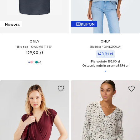
Nowość
KUPON
ONLY
ONLY
Bluzka 'ONLMETTE'
Bluzka 'ONLZOLA'
129,90 zł
143,91 zł
Pierwotnie: 192,90 zł
+
1
Ostatnia najniższa cena:
95,94 zł