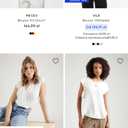
PIECES
VILA
Bluzka 'PCJOLLY'
Bluzka 'VIEllette'
144,90 zł
Od 134,91 zł
Pierwotnie: 167,90 zł
Ostatnia najniższa cena:
83,95 zł
+
7