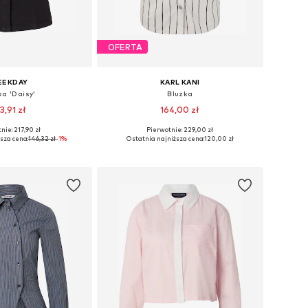
OFERTA
EEKDAY
KARL KANI
ka 'Daisy'
Bluzka
3,91 zł
164,00 zł
nie: 217,90 zł
Pierwotnie: 229,00 zł
miary: XS, S, M, L
Dostępne rozmiary: XS, S, M, L
sza cena:
146,32 zł
-1%
Ostatnia najniższa cena:
120,00 zł
do koszyka
Dodaj do koszyka