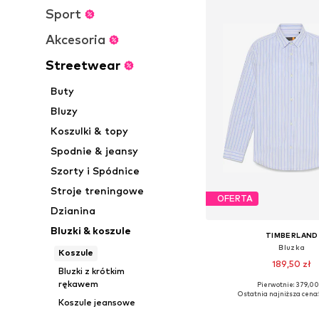
Sport
Akcesoria
Streetwear
Buty
Bluzy
Koszulki & topy
Spodnie & jeansy
Szorty i Spódnice
Stroje treningowe
OFERTA
Dzianina
Bluzki & koszule
TIMBERLAND
Bluzka
Koszule
189,50 zł
Bluzki z krótkim
rękawem
Pierwotnie: 379,00
Dostępne rozmiary: S
Ostatnia najniższa cena:
Koszule jeansowe
Dodaj do kos