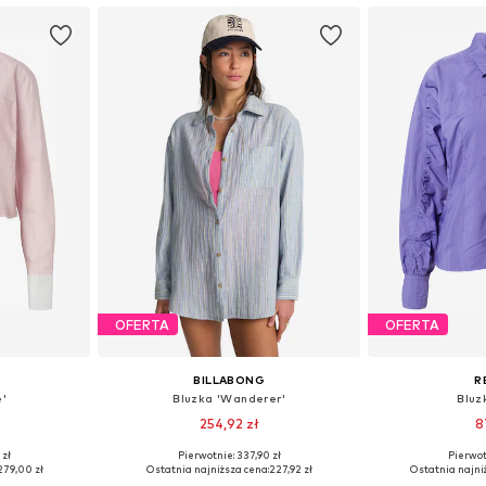
OFERTA
OFERTA
BILLABONG
R
e'
Bluzka 'Wanderer'
Bluz
ł
254,92 zł
8
 zł
Pierwotnie: 337,90 zł
Pierwot
M, L, XL
Dostępne rozmiary: S, M
Dostępne 
279,00 zł
Ostatnia najniższa cena:
227,92 zł
Ostatnia najni