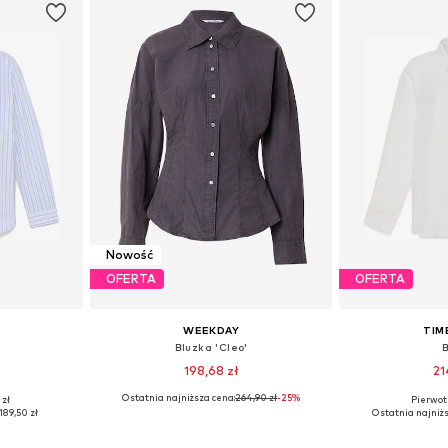
Nowość
OFERTA
OFERTA
WEEKDAY
TIM
Bluzka 'Cleo'
198,68 zł
21
Ostatnia najniższa cena:
264,90 zł
-25%
 zł
Pierwot
, M, L
Dostępne rozmiary: XS, S, M, L
Dostępne ro
189,50 zł
Ostatnia najniżs
zyka
Dodaj do koszyka
Dodaj 