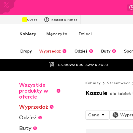
Outlet
Kontakt & Pomoc
Kobiety
Mężczyźni
Dzieci
Dropy
Wyprzedaż
Odzież
Buty
Spor
DARMOWA DOSTAWA* & ZWROT
Kobiety
Streetwear
Wszystkie
produkty w
Koszule
dla kobiet
ofercie
Wyprzedaż
Cena
Wypr
Odzież
Buty