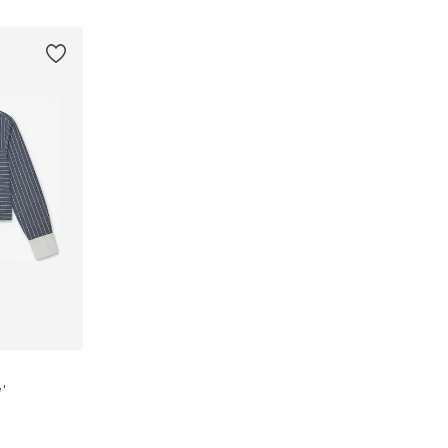
zyka
Dodaj do koszyka
Dodaj 
e'
L, XL