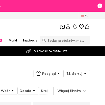
%
PL
Marki
Inspiracje
PŁATNOŚĆ ZA POBRANIEM
Podgląd
Sortuj
Wzór
Detale
Krój
Więcej filtrów
Długość
Długość ręka