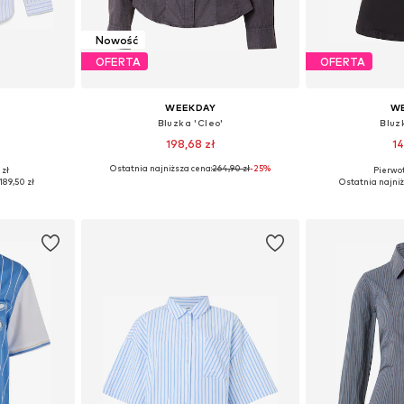
Nowość
OFERTA
OFERTA
WEEKDAY
W
Bluzka 'Cleo'
Bluz
198,68 zł
14
Ostatnia najniższa cena:
264,90 zł
-25%
 zł
Pierwot
, M, L
Dostępne rozmiary: XS, S, M, L
Dostępne roz
189,50 zł
Ostatnia najniż
zyka
Dodaj do koszyka
Dodaj 