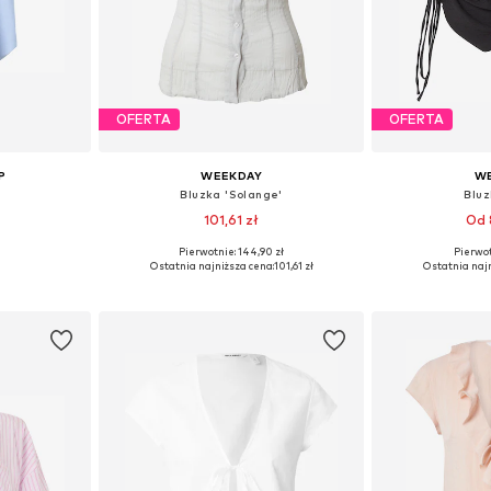
OFERTA
OFERTA
P
WEEKDAY
W
Bluzka 'Solange'
Bluz
101,61 zł
Od 
Pierwotnie: 144,90 zł
Pierwot
S, S, L
Dostępne rozmiary: XS, S, M, L, XL
Dostępne rozm
Ostatnia najniższa cena:
101,61 zł
Ostatnia najn
zyka
Dodaj do koszyka
Dodaj 