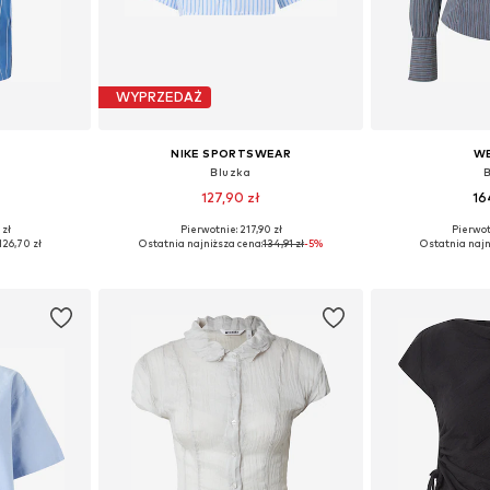
WYPRZEDAŻ
NIKE SPORTSWEAR
W
Bluzka
127,90 zł
16
 zł
Pierwotnie: 217,90 zł
Pierwot
S, S, M
Dostępne rozmiary: S, M, L, XL
Dostępne rozmi
126,70 zł
Ostatnia najniższa cena:
134,91 zł
-5%
Ostatnia najn
zyka
Dodaj do koszyka
Dodaj 