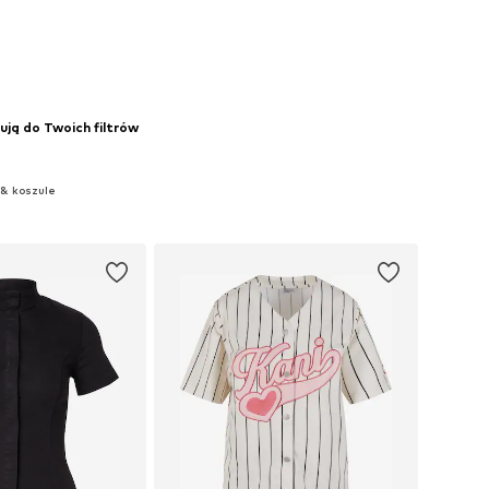
ują do Twoich filtrów
 & koszule