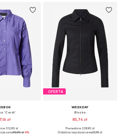
OFERTA
EEBOK
WEEKDAY
ka 'Cardi'
Bluzka
7,16 zł
85,74 zł
nie: 312,90 zł
Pierwotnie: 239,90 zł
rozmiary: XS, S
Dostępne rozmiary: XS
ższa cena:
92,90 zł
-6%
Ostatnia najniższa cena:
65,96 zł