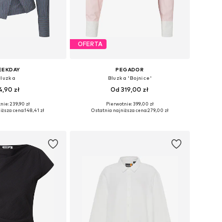
OFERTA
EEKDAY
PEGADOR
Bluzka
Bluzka 'Bojnice'
4,90 zł
Od 319,00 zł
nie: 239,90 zł
Pierwotnie: 399,00 zł
ary: XS, S, M, L, XL
Dostępne rozmiary: S, M, L, XL
iższa cena:
148,41 zł
Ostatnia najniższa cena:
279,00 zł
do koszyka
Dodaj do koszyka