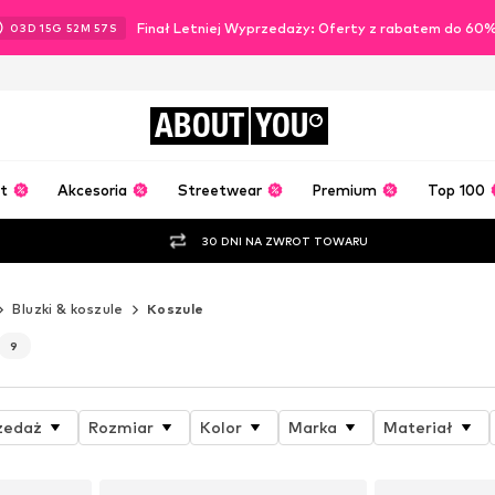
Finał Letniej Wyprzedaży: Oferty z rabatem do 60
03
D
15
G
52
M
54
S
ABOUT
YOU
t
Akcesoria
Streetwear
Premium
Top 100
30 DNI NA ZWROT TOWARU
Bluzki & koszule
Koszule
9
zedaż
Rozmiar
Kolor
Marka
Materiał