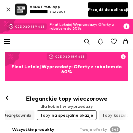
ABOUT YOU App
Przejdź do aplikacji
(152 700)
Finał Letniej Wyprzedaży: Oferty z
02
D
02
G
18
M
39
S
rabatem do 60%
02
D
02
G
18
M
39
S
Finał Letniej Wyprzedaży: Oferty z rabatem do
60%
Eleganckie topy wieczorowe
dla kobiet w wyprzedaży
Bezrękawniki
Topy na specjalne okazje
Topy koszulow
Wszystkie produkty
Twoje oferty
543