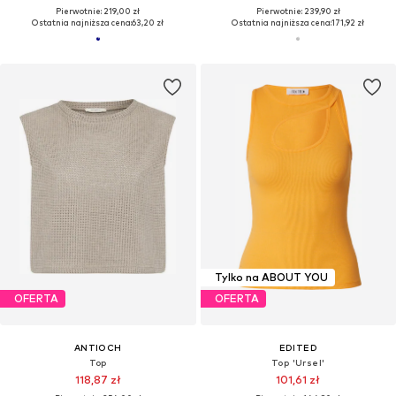
Pierwotnie: 219,00 zł
Pierwotnie: 239,90 zł
Ostatnia najniższa cena:
63,20 zł
Ostatnia najniższa cena:
171,92 zł
Tylko na ABOUT YOU
OFERTA
OFERTA
ANTIOCH
EDITED
Top
Top 'Ursel'
118,87 zł
101,61 zł