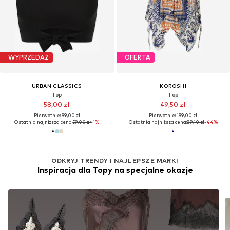
WYPRZEDAŻ
OFERTA
URBAN CLASSICS
KOROSHI
Top
Top
58,00 zł
49,50 zł
Pierwotnie: 99,00 zł
Pierwotnie: 199,00 zł
Ostatnia najniższa cena:
59,00 zł
-1%
Ostatnia najniższa cena:
89,10 zł
-44%
ODKRYJ TRENDY I NAJLEPSZE MARKI
Inspiracja dla Topy na specjalne okazje