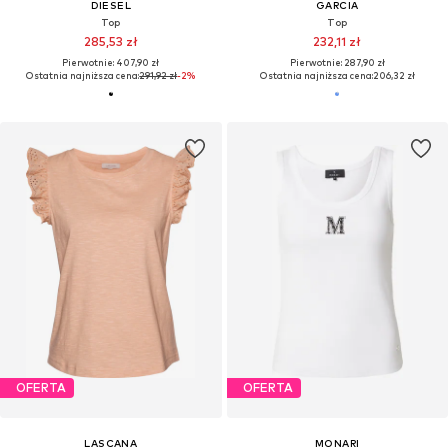
DIESEL
GARCIA
Top
Top
285,53 zł
232,11 zł
Pierwotnie: 407,90 zł
Pierwotnie: 287,90 zł
Ostatnia najniższa cena:
291,92 zł
-2%
Ostatnia najniższa cena:
206,32 zł
OFERTA
OFERTA
LASCANA
MONARI