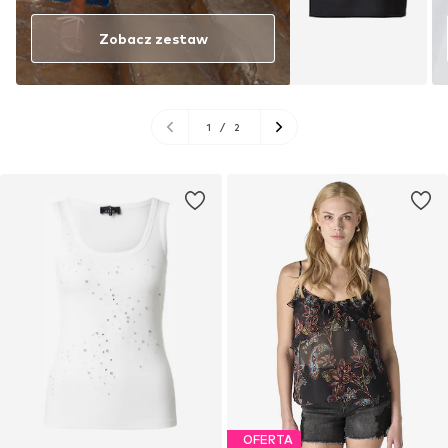
Zobacz zestaw
1
/
2
OFERTA