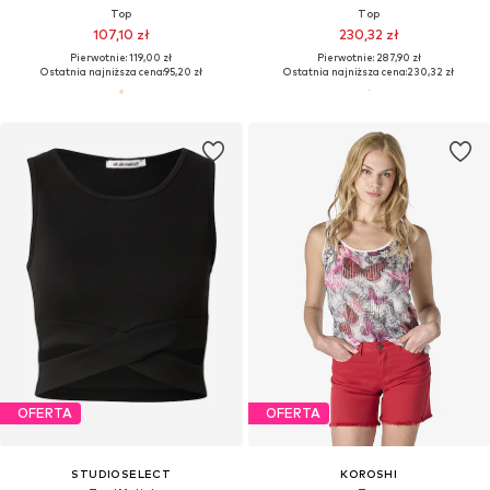
Top
Top
107,10 zł
230,32 zł
Pierwotnie: 119,00 zł
Pierwotnie: 287,90 zł
Ostatnia najniższa cena:
95,20 zł
Ostatnia najniższa cena:
230,32 zł
OFERTA
OFERTA
STUDIOSELECT
KOROSHI