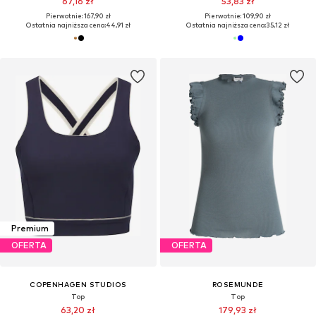
67,16 zł
53,83 zł
Pierwotnie: 167,90 zł
Pierwotnie: 109,90 zł
Ostatnia najniższa cena:
44,91 zł
Ostatnia najniższa cena:
35,12 zł
Premium
OFERTA
OFERTA
COPENHAGEN STUDIOS
ROSEMUNDE
Top
Top
63,20 zł
179,93 zł