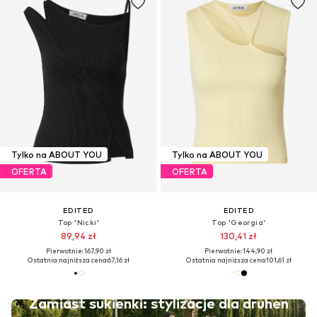
Tylko na ABOUT YOU
Tylko na ABOUT YOU
OFERTA
OFERTA
EDITED
EDITED
Top 'Nicki'
Top 'Georgia'
89,94 zł
130,41 zł
Pierwotnie: 167,90 zł
Pierwotnie: 144,90 zł
Ostatnia najniższa cena:
67,16 zł
Ostatnia najniższa cena:
101,61 zł
Zamiast sukienki: stylizacje dla druhen