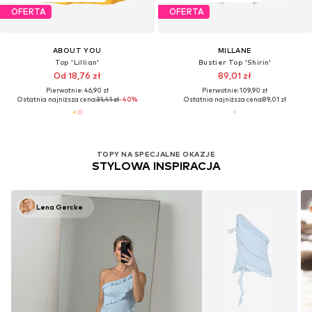
OFERTA
OFERTA
ABOUT YOU
MILLANE
Top 'Lillian'
Bustier Top 'Shirin'
Od 18,76 zł
89,01 zł
Pierwotnie: 46,90 zł
Pierwotnie: 109,90 zł
Ostatnia najniższa cena:
31,41 zł
-40%
Ostatnia najniższa cena:
89,01 zł
TOPY NA SPECJALNE OKAZJE
STYLOWA INSPIRACJA
Lena Gercke