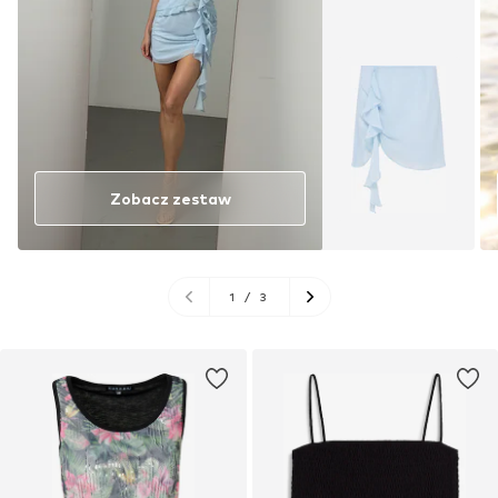
Zobacz zestaw
1
/
3