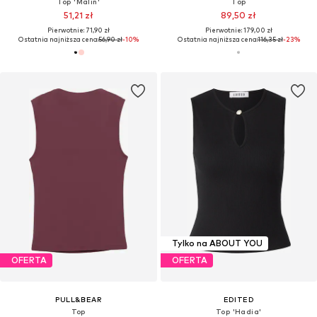
Top 'Malin'
Top
51,21 zł
89,50 zł
Pierwotnie: 71,90 zł
Pierwotnie: 179,00 zł
Ostatnia najniższa cena:
56,90 zł
-10%
Ostatnia najniższa cena:
116,35 zł
-23%
Tylko na ABOUT YOU
OFERTA
OFERTA
PULL&BEAR
EDITED
Top
Top 'Hadia'