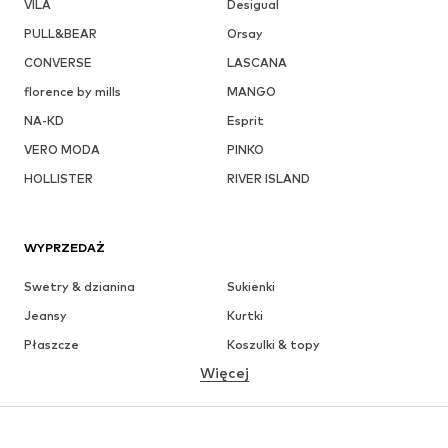
VILA
Desigual
PULL&BEAR
Orsay
CONVERSE
LASCANA
florence by mills
MANGO
NA-KD
Esprit
VERO MODA
PINKO
HOLLISTER
RIVER ISLAND
WYPRZEDAŻ
Swetry & dzianina
Sukienki
Jeansy
Kurtki
Płaszcze
Koszulki & topy
Więcej
Spodnie
Bielizna
Spódnice
Bluzki & koszule
Bluzy
Marynarki