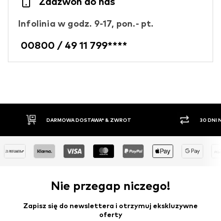
Zadzwoń do nas
Infolinia w godz. 9-17, pon.- pt.
00800 / 49 11 799****
DARMOWA DOSTAWA* & ZWROT
30 DNI
Nie przegap niczego!
Zapisz się do newslettera i otrzymuj ekskluzywne
oferty