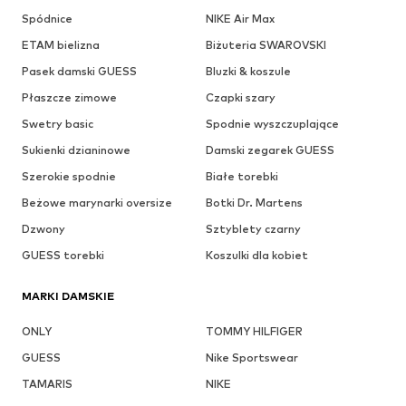
Spódnice
NIKE Air Max
ETAM bielizna
Biżuteria SWAROVSKI
Pasek damski GUESS
Bluzki & koszule
Płaszcze zimowe
Czapki szary
Swetry basic
Spodnie wyszczuplające
Sukienki dzianinowe
Damski zegarek GUESS
Szerokie spodnie
Białe torebki
Beżowe marynarki oversize
Botki Dr. Martens
Dzwony
Sztyblety czarny
GUESS torebki
Koszulki dla kobiet
MARKI DAMSKIE
ONLY
TOMMY HILFIGER
GUESS
Nike Sportswear
TAMARIS
NIKE