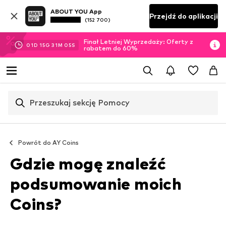
ABOUT YOU App
Przejdź do aplikacji
(152 700)
Finał Letniej Wyprzedaży: Oferty z
01
D
15
G
31
M
04
S
rabatem do 60%
Przeszukaj sekcję Pomocy
Powrót do
AY Coins
Gdzie mogę znaleźć
podsumowanie moich
Coins?