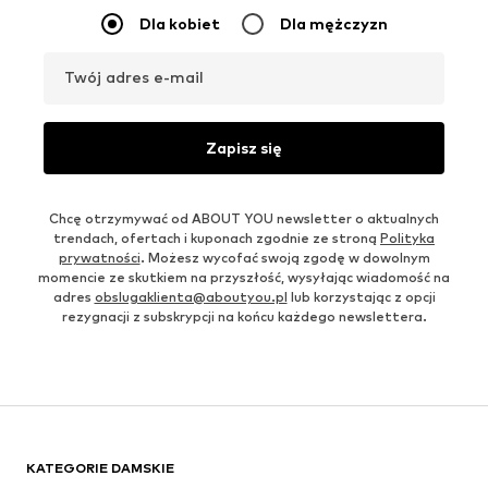
Dla kobiet
Dla mężczyzn
Twój adres e-mail
Zapisz się
Chcę otrzymywać od ABOUT YOU newsletter o aktualnych
trendach, ofertach i kuponach zgodnie ze stroną
Polityka
prywatności
. Możesz wycofać swoją zgodę w dowolnym
momencie ze skutkiem na przyszłość, wysyłając wiadomość na
adres
obslugaklienta@aboutyou.pl
lub korzystając z opcji
rezygnacji z subskrypcji na końcu każdego newslettera.
KATEGORIE DAMSKIE