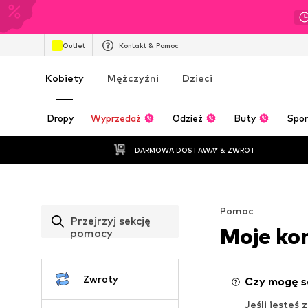
Outlet
Kontakt & Pomoc
Kobiety
Mężczyźni
Dzieci
Dropy
Wyprzedaż
Odzież
Buty
Spor
DARMOWA DOSTAWA* & ZWROT
Pomoc
Przejrzyj sekcję
Moje ko
pomocy
Zwroty
Czy mogę s
Jeśli jesteś