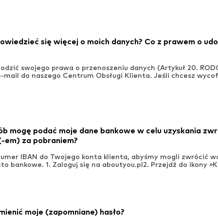
owiedzieć się więcej o moich danych? Co z prawem o udo
odzić swojego prawa o przenoszeniu danych (Artykuł 20. ROD
mail do naszego Centrum Obsługi Klienta. Jeśli chcesz wyco
ób mogę podać moje dane bankowe w celu uzyskania zwrot
(-em) za pobraniem?
numer IBAN do Twojego konta klienta, abyśmy mogli zwrócić 
to bankowe. 1. Zaloguj się na aboutyou.pl2. Przejdź do ikony »K
mienić moje (zapomniane) hasło?