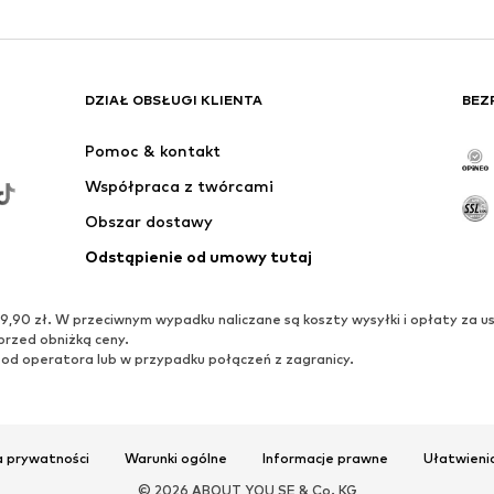
DZIAŁ OBSŁUGI KLIENTA
BEZ
Pomoc & kontakt
Współpraca z twórcami
Obszar dostawy
Odstąpienie od umowy tutaj
0 zł. W przeciwnym wypadku naliczane są koszty wysyłki i opłaty za us
przed obniżką ceny.
 od operatora lub w przypadku połączeń z zagranicy.
a prywatności
Warunki ogólne
Informacje prawne
Ułatwieni
© 2026 ABOUT YOU SE & Co. KG