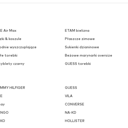
KE Air Max
ETAM bielizna
zki & koszule
Płaszcze zimowe
odnie wyszczuplające
Sukienki dzianinowe
łe torebki
Beżowe marynarki oversize
tyblety czarny
GUESS torebki
MMY HILFIGER
GUESS
KE
VILA
say
CONVERSE
ANGO
NA-KD
NKO
HOLLISTER