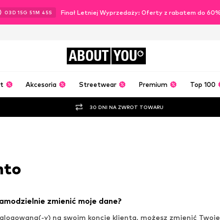
Finał Letniej Wyprzedaży: Oferty z rabatem do 60
03
D
15
G
51
M
43
S
ABOUT
YOU
t
Akcesoria
Streetwear
Premium
Top 100
30 DNI NA ZWROT TOWARU
nto
amodzielnie zmienić moje dane?
 zalogowana(-y) na swoim koncie klienta, możesz zmienić Twoj