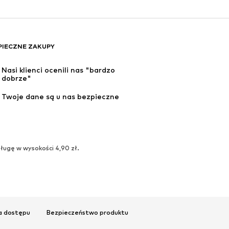
PIECZNE ZAKUPY
Nasi klienci ocenili nas "bardzo 
dobrze"
Twoje dane są u nas bezpieczne
ługę w wysokości 4,90 zł.
a dostępu
Bezpieczeństwo produktu