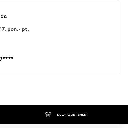
nas
17, pon.- pt.
9****
DUŻY ASORTYMENT