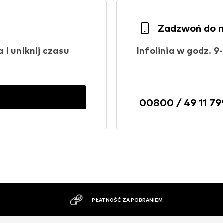
Zadzwoń do 
i uniknij czasu
Infolinia w godz. 9-
00800 / 49 11 79
PŁATNOŚĆ ZA POBRANIEM