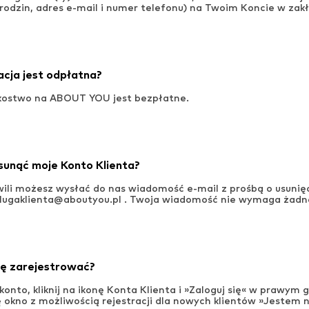
urodzin, adres e-mail i numer telefonu) na Twoim Koncie w zak
acja jest odpłatna?
kostwo na ABOUT YOU jest bezpłatne.
sunąć moje Konto Klienta?
ili możesz wysłać do nas wiadomość e-mail z prośbą o usunię
lugaklienta@aboutyou.pl . Twoja wiadomość nie wymaga żadnej
ię zarejestrować?
konto, kliknij na ikonę Konta Klienta i »Zaloguj się« w prawym
ę okno z możliwością rejestracji dla nowych klientów »Jestem 