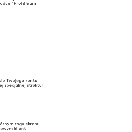
ładce "Profil &am
cie Twojego konta
 specjalnej struktur
 górnym rogu ekranu.
nowym klient