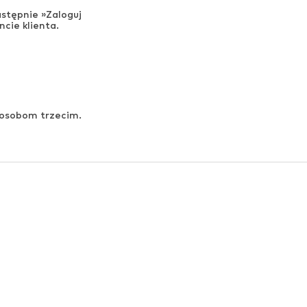
astępnie »Zaloguj
ncie klienta.
 osobom trzecim.