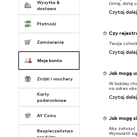
Wysyłka &
(imię, datę 
dostawa
Czytaj dalej
Płatność
Czy rejestr
Zamówienie
Twoje człon
Czytaj dalej
Moje konto
Jak mogę u
Zniżki i vouchery
W każdej chw
na adres obs
Karty
Czytaj dalej
podarunkowe
AY Coins
Jak mogę s
Aby założyć 
Bezpieczeństwo
Wyświetli si
produktu