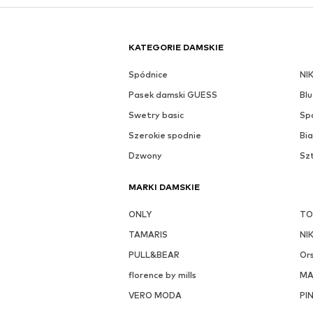
KATEGORIE DAMSKIE
Spódnice
NI
Pasek damski GUESS
Blu
Swetry basic
Sp
Szerokie spodnie
Bia
Dzwony
Sz
MARKI DAMSKIE
ONLY
TO
TAMARIS
NI
PULL&BEAR
Or
florence by mills
M
VERO MODA
PI