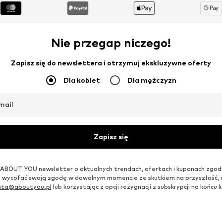
Nie przegap niczego!
Zapisz się do newslettera i otrzymuj ekskluzywne oferty
Dla kobiet
Dla mężczyzn
mail
Zapisz się
ABOUT YOU newsletter o aktualnych trendach, ofertach i kuponach zgod
 wycofać swoją zgodę w dowolnym momencie ze skutkiem na przyszłość,
enta@aboutyou.pl
lub korzystając z opcji rezygnacji z subskrypcji na końc