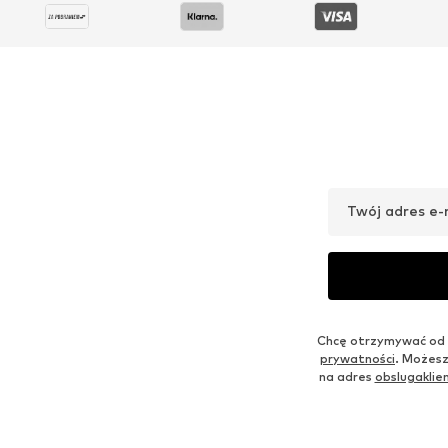
Twój adres e-
Chcę otrzymywać od 
prywatności
. Możesz
na adres
obslugakli