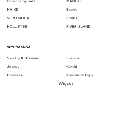
florence by mills
MANGO
NA-KD
Esprit
VERO MODA
PINKO
HOLLISTER
RIVER ISLAND
WYPRZEDAŻ
Swetry & dzianina
Sukienki
Jeansy
Kurtki
Płaszcze
Koszulki & topy
Więcej
Spodnie
Bielizna
Spódnice
Bluzki & koszule
Bluzy
Marynarki
Moda plażowa
Kombinezony
Plus size
Moda ciążowa
Buty
Sport