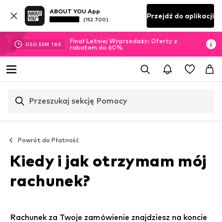
ABOUT YOU App
Przejdź do aplikacji
(152 700)
Finał Letniej Wyprzedaży: Oferty z
05
G
55
M
18
S
rabatem do 60%
Przeszukaj sekcję Pomocy
Powrót do
Płatność
Kiedy i jak otrzymam mój
rachunek?
Rachunek za Twoje zamówienie znajdziesz na koncie