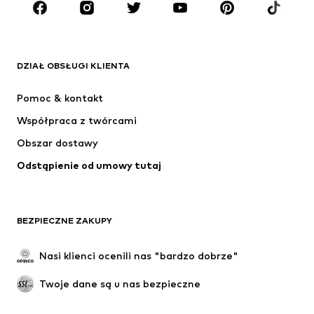
Akcesoria
Premium
ODZIEŻ
DZIAŁ OBSŁUGI KLIENTA
Nowości
Na czasie
Sukienki
Jeansy
Pomoc & kontakt
Koszulki & topy
Spodnie
Współpraca z twórcami
Kurtki
Swetry & dzianina
Obszar dostawy
Bielizna
Bluzki & koszule
Odstąpienie od umowy tutaj
Płaszcze
Spódnice
Moda plażowa
Bluzy
Marynarki
Kombinezony
BEZPIECZNE ZAKUPY
Plus size
Moda ciążowa
Specjalne okazje
Ekskluzywne
Nasi klienci ocenili nas "bardzo dobrze"
Recykling
Twoje dane są u nas bezpieczne
BUTY