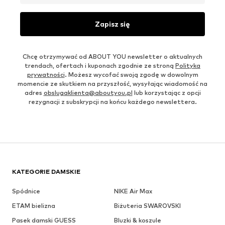
Zapisz się
Chcę otrzymywać od ABOUT YOU newsletter o aktualnych
trendach, ofertach i kuponach zgodnie ze stroną
Polityka
prywatności
. Możesz wycofać swoją zgodę w dowolnym
momencie ze skutkiem na przyszłość, wysyłając wiadomość na
adres
obslugaklienta@aboutyou.pl
lub korzystając z opcji
rezygnacji z subskrypcji na końcu każdego newslettera.
KATEGORIE DAMSKIE
Spódnice
NIKE Air Max
ETAM bielizna
Biżuteria SWAROVSKI
Pasek damski GUESS
Bluzki & koszule