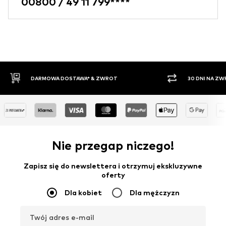
00800 / 49 11 799****
30 DNI NA ZWROT TOWARU
PŁATNO
Nie przegap niczego!
Zapisz się do newslettera i otrzymuj ekskluzywne
oferty
Dla kobiet
Dla mężczyzn
Twój adres e-mail