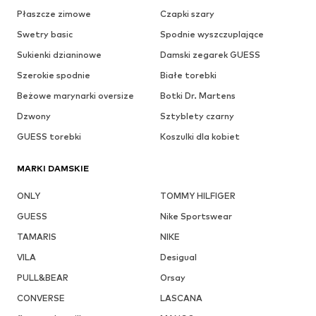
Płaszcze zimowe
Czapki szary
Swetry basic
Spodnie wyszczuplające
Sukienki dzianinowe
Damski zegarek GUESS
Szerokie spodnie
Białe torebki
Beżowe marynarki oversize
Botki Dr. Martens
Dzwony
Sztyblety czarny
GUESS torebki
Koszulki dla kobiet
MARKI DAMSKIE
ONLY
TOMMY HILFIGER
GUESS
Nike Sportswear
TAMARIS
NIKE
VILA
Desigual
PULL&BEAR
Orsay
CONVERSE
LASCANA