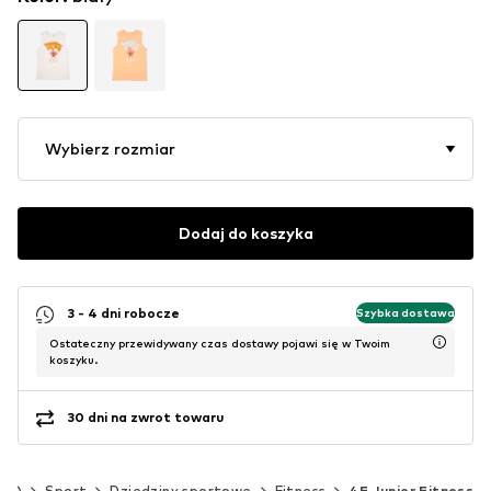
Wybierz rozmiar
Dodaj do koszyka
3 - 4 dni robocze
Szybka dostawa
Ostateczny przewidywany czas dostawy pojawi się w Twoim
koszyku.
30 dni na zwrot towaru
 cm)
Sport
Dziedziny sportowe
Fitness
4F Junior Fitness