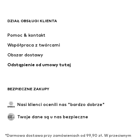
ADIDAS ORIGINALS
Nike Sportswear
Next
ADIDAS SPORTSWEAR
DZIAŁ OBSŁUGI KLIENTA
NIKE
Jordan
Pomoc & kontakt
ADIDAS PERFORMANCE
NAME IT
Współpraca z twórcami
Obszar dostawy
Odstąpienie od umowy tutaj
BEZPIECZNE ZAKUPY
Nasi klienci ocenili nas "bardzo dobrze"
Twoje dane są u nas bezpieczne
*Darmowa dostawa przy zamówieniach od 99,90 zł. W przeciwnym