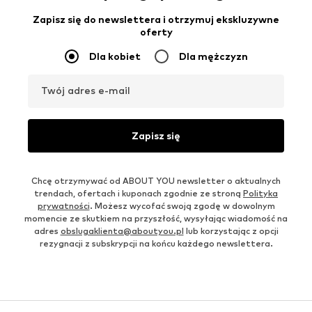
Zapisz się do newslettera i otrzymuj ekskluzywne
oferty
Dla kobiet
Dla mężczyzn
Twój adres e-mail
Zapisz się
Chcę otrzymywać od ABOUT YOU newsletter o aktualnych
trendach, ofertach i kuponach zgodnie ze stroną
Polityka
prywatności
. Możesz wycofać swoją zgodę w dowolnym
momencie ze skutkiem na przyszłość, wysyłając wiadomość na
adres
obslugaklienta@aboutyou.pl
lub korzystając z opcji
rezygnacji z subskrypcji na końcu każdego newslettera.