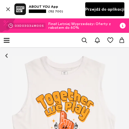
ABOUT YOU App
Przejdź do aplikacji
(152 700)
Finał Letniej Wyprzedaży: Oferty z
03
D
03
G
33
M
59
S
rabatem do 60%