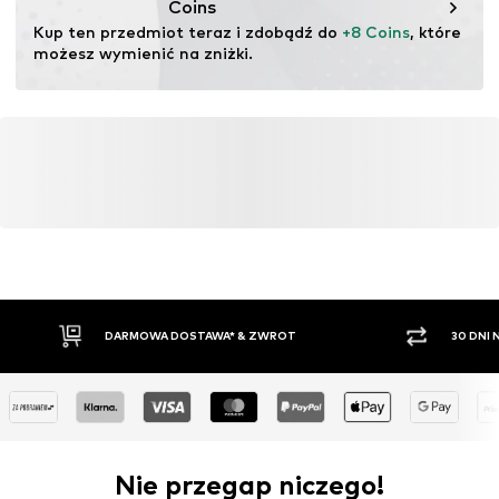
Coins
Kup ten przedmiot teraz i zdobądź do 
+8 Coins
, które 
możesz wymienić na zniżki.
DARMOWA DOSTAWA* & ZWROT
30 DNI
Nie przegap niczego!