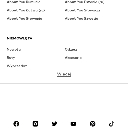
About You Rumunia
About You Estonia (ru)
About You Łotwa (ru)
About You Słowacja
About You Słowenia
About You Szwecja
NIEMOWLĘTA
Nowości
Odzież
Buty
Akcesoria
Wyprzedaż
Więcej
DZIEWCZYNKI
Dzieci (92-140 cm)
Młodzież (140-176 cm)
CHŁOPCY
Dzieci (92-140 cm)
Młodzież (140-176 cm)
MARKI