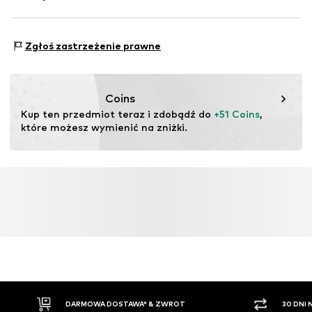
1101 BA Amsterdam
tak
NL
Kraj pochodzenia: Indonezja
www.adidas.com
Rodzaj trampek: Casual
Zgłoś zastrzeżenie prawne
Coins
Kup ten przedmiot teraz i zdobądź do 
+51 Coins
, 
które możesz wymienić na zniżki.
DARMOWA DOSTAWA* & ZWROT
30 DNI