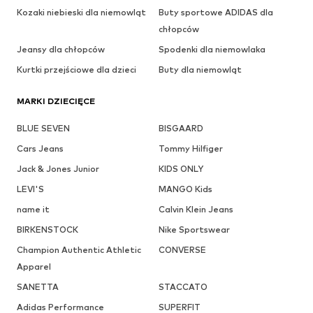
Kozaki niebieski dla niemowląt
Buty sportowe ADIDAS dla
chłopców
Jeansy dla chłopców
Spodenki dla niemowlaka
Kurtki przejściowe dla dzieci
Buty dla niemowląt
MARKI DZIECIĘCE
BLUE SEVEN
BISGAARD
Cars Jeans
Tommy Hilfiger
Jack & Jones Junior
KIDS ONLY
LEVI'S
MANGO Kids
name it
Calvin Klein Jeans
BIRKENSTOCK
Nike Sportswear
Champion Authentic Athletic
CONVERSE
Apparel
SANETTA
STACCATO
Adidas Performance
SUPERFIT