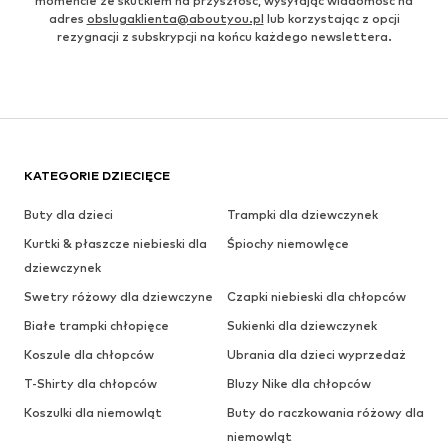
momencie ze skutkiem na przyszłość, wysyłając wiadomość na
adres
obslugaklienta@aboutyou.pl
lub korzystając z opcji
rezygnacji z subskrypcji na końcu każdego newslettera.
KATEGORIE DZIECIĘCE
Buty dla dzieci
Trampki dla dziewczynek
Kurtki & płaszcze niebieski dla
Śpiochy niemowlęce
dziewczynek
Swetry różowy dla dziewczyne
Czapki niebieski dla chłopców
Białe trampki chłopięce
Sukienki dla dziewczynek
Koszule dla chłopców
Ubrania dla dzieci wyprzedaż
T-Shirty dla chłopców
Bluzy Nike dla chłopców
Koszulki dla niemowląt
Buty do raczkowania różowy dla
niemowląt