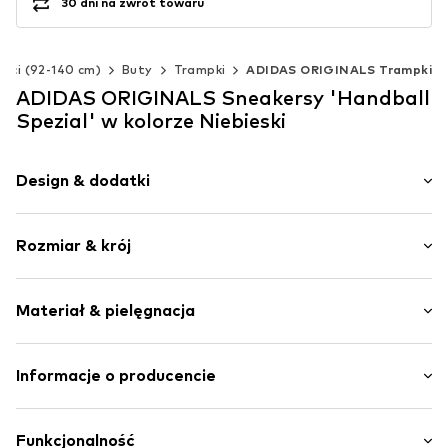
30 dni na zwrot towaru
ieci (92-140 cm)
Buty
Trampki
ADIDAS ORIGINALS Trampki
ADIDAS ORIGINALS Sneakersy 'Handball
Spezial' w kolorze Niebieski
Design & dodatki
Nadruk z logo
Rozmiar & krój
Skóra
Zaokrąglony czubek
Wysokość obcasa: Płaski obcas (0-3 cm)
Wzmocniona pięta
Materiał & pielęgnacja
Elastyczna podeszwa
Skóra zamszowa
Materiał wierzchni: Skóra, Syntetyczny materiał
Informacje o producencie
Sznurowane
Podszewka i brandzel: Syntetyczny materiał
Nr artykułu
Ado9dgf003000001
adidas BV (Amsterdam)
Podeszwa: Guma
Hoogoorddreef 9-A
Funkcjonalność
Zawiera nietekstylne części pochodzenia zwierzęcego: