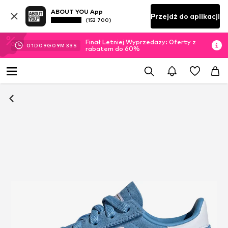
ABOUT YOU App
Przejdź do aplikacji
(152 700)
Finał Letniej Wyprzedaży: Oferty z
01
D
09
G
09
M
32
S
rabatem do 60%