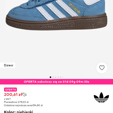
Dzieci
OFERTA zakończy się za 01d 09g 09m 33s
OFERTA
OFERTA
200,61 zł
200,61 zł
z VAT
z VAT
Pierwotnie: 279,00 zł
Pierwotnie: 279,00 zł
Ostatnia najniższa cena:
Ostatnia najniższa cena:
194,90 zł
194,90 zł
Kolor
:
niebieski